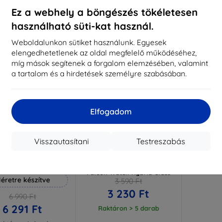
aktáron 3 darab
Raktáron > 5 darab
Raktá
Ez a webhely a böngészés tökéletesen
használható süti-kat használ.
-10%
Weboldalunkon sütiket használunk. Egyesek
elengedhetetlenek az oldal megfelelő működéséhez,
míg mások segítenek a forgalom elemzésében, valamint
a tartalom és a hirdetések személyre szabásában.
Elfogadom
Visszautasítani
Testreszabás
Kedvezmény
Kedvezmény
%
-10%
EXTRA10
EXTRA10
kuponnal
kuponnal
 Hammer védőfólia
3MK FlexibleGlass Amazfit
Falcon Watch Hybrid Glass
éretre készítve
3 590 Ft
3 230 Ft
6 990 Ft
6 291 Ft
Raktáron > 5 darab