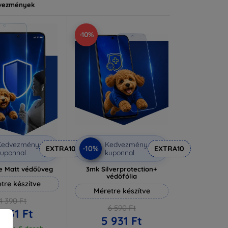
vezmények
-10%
Kedvezmény
Kedvezmény
-10%
EXTRA10
EXTRA10
uponnal
kuponnal
e Matt védőüveg
3mk Silverprotection+
védőfólia
tre készítve
Méretre készítve
4 390 Ft
6 590 Ft
 951 Ft
5 931 Ft