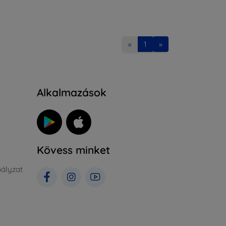
«
1
»
Alkalmazások
Kövess minket
ályzat