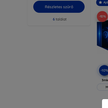
Ajá
Részletes szűrő
-10%
6
találat
-10
3mk
M