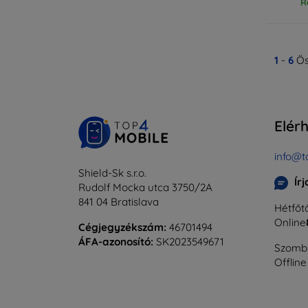
R
1
-
6
Ös
Elér
info@t
Shield-Sk s.r.o.
Ír
Rudolf Mocka utca 3750/2A
841 04 Bratislava
Hétfőtő
Online
Cégjegyzékszám:
46701494
ÁFA-azonosító:
SK2023549671
Szomba
Offline