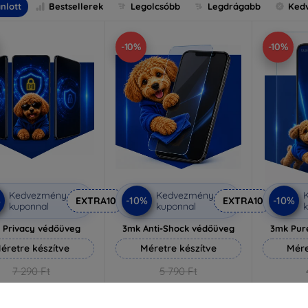
nlott
Bestsellerek
Legolcsóbb
Legdrágabb
Ked
-10%
-10%
Kedvezmény
Kedvezmény
%
-10%
-10%
EXTRA10
EXTRA10
kuponnal
kuponnal
k
 Privacy védőüveg
3mk Anti-Shock védőüveg
3mk Pur
éretre készítve
Méretre készítve
Mére
7 290 Ft
5 790 Ft
6 561 Ft
5 211 Ft
3