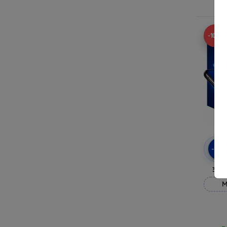
R
-10%
-10
3mk
M