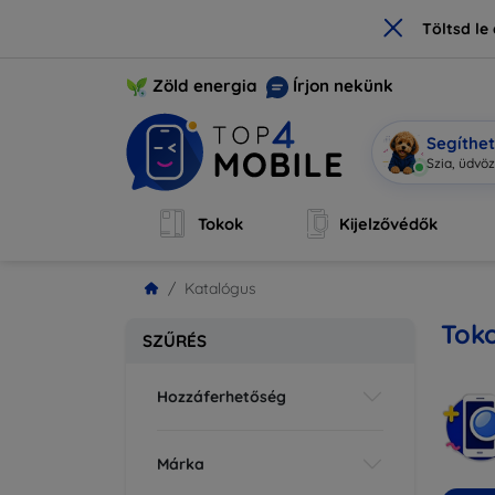
×
Töltsd l
Zöld energia
Írjon nekünk
Segíthe
M
|
Tokok
Kijelzővédők
Katalógus
Toko
SZŰRÉS
Hozzáferhetőség
Márka