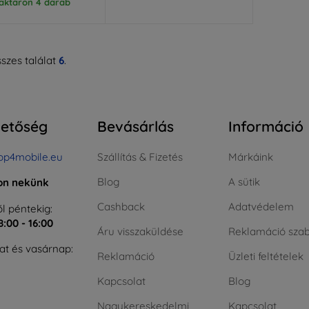
aktáron 4 darab
szes találat
6
.
hetőség
Bevásárlás
Információ
op4mobile.eu
Szállítás & Fizetés
Márkáink
Blog
A sütik
jon nekünk
Cashback
Adatvédelem
l péntekig:
8:00 - 16:00
Áru visszaküldése
Reklamáció szab
t és vasárnap:
Reklamáció
Üzleti feltételek
Kapcsolat
Blog
Nagykereskedelmi
Kapcsolat