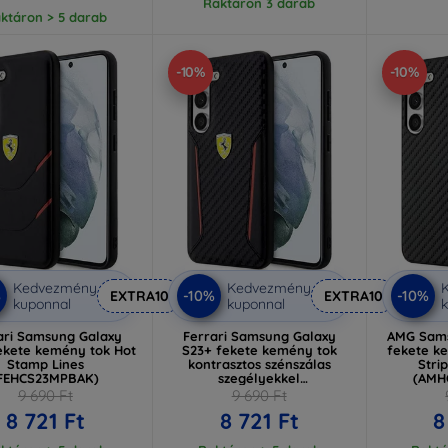
Raktáron 3 darab
ktáron > 5 darab
-10%
-10%
Kedvezmény
Kedvezmény
%
-10%
-10%
EXTRA10
EXTRA10
kuponnal
kuponnal
k
ari Samsung Galaxy
Ferrari Samsung Galaxy
AMG Sams
ekete kemény tok Hot
S23+ fekete kemény tok
fekete k
Stamp Lines
kontrasztos szénszálas
Stri
FEHCS23MPBAK)
szegélyekkel
(AMH
(FEHCS23MNPYK)
9 690 Ft
9 690 Ft
8 721 Ft
8 721 Ft
8