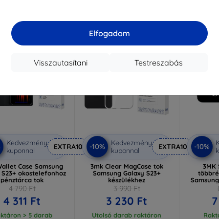
Elfogadom
-19%
-10%
Visszautasítani
Testreszabás
Kedvezmény
Kedvezmény
%
-10%
-10%
EXTRA10
EXTRA10
kuponnal
kuponnal
k
allet Case Samsung
3mk Clear MagCase tok
3MK 
 S23+ okostelefonhoz
Samsung Galaxy S23+
többré
pénztárca tok
készülékhez
Samsung 
4 790 Ft
3 990 Ft
4 311 Ft
3 230 Ft
7
ktáron > 5 darab
Utolsó darab raktáron
Rakt