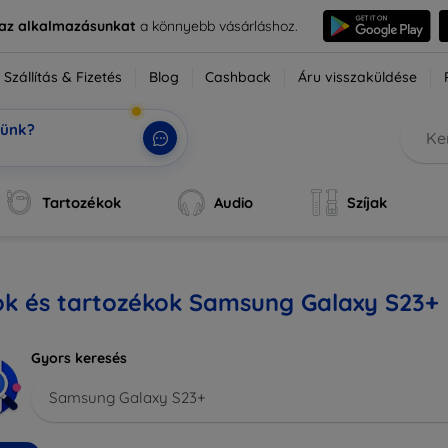
e az alkalmazásunkat
a könnyebb vásárláshoz.
Szállítás & Fizetés
Blog
Cashback
Áru visszaküldése
tünk?
k, a t
|
Tartozékok
Audio
Szíjak
ok és tartozékok Samsung Galaxy S23+
Gyors keresés
Samsung Galaxy S23+