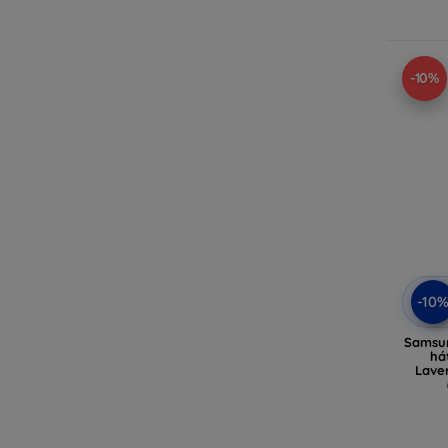
-10%
-10
Samsun
há
Lave