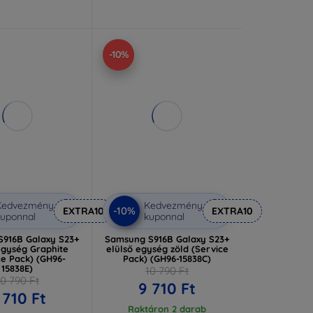
-10%
Kedvezmény
Kedvezmény
-10%
EXTRA10
EXTRA10
uponnal
kuponnal
916B Galaxy S23+
Samsung S916B Galaxy S23+
egység Graphite
elülső egység zöld (Service
ce Pack) (GH96-
Pack) (GH96-15838C)
15838E)
10 790 Ft
10 790 Ft
9 710 Ft
 710 Ft
Raktáron 2 darab