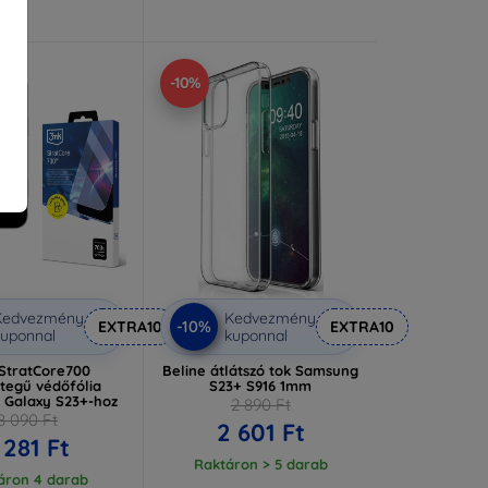
-10%
Kedvezmény
Kedvezmény
-10%
EXTRA10
EXTRA10
uponnal
kuponnal
StratCore700
Beline átlátszó tok Samsung
tegű védőfólia
S23+ S916 1mm
Galaxy S23+-hoz
2 890 Ft
8 090 Ft
2 601 Ft
 281 Ft
Raktáron > 5 darab
áron 4 darab