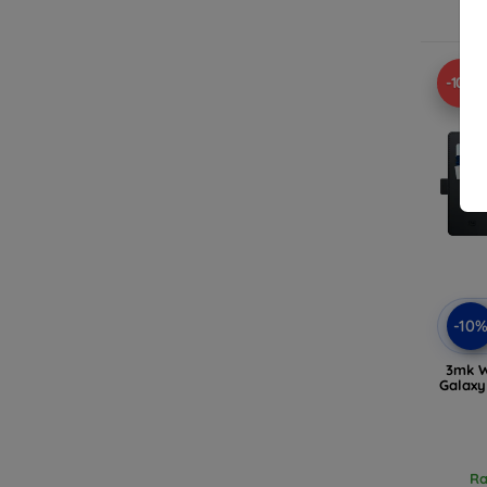
-10%
-10
3mk W
Galaxy
Ra