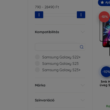
Ajá
790
-
28490
Ft
-10%
Kompatibilitás
Samsung Galaxy S22+
Samsung Galaxy S23
Samsung Galaxy S23+
-10
3mk H
Márka
üveg 
Színvariáció
Ra