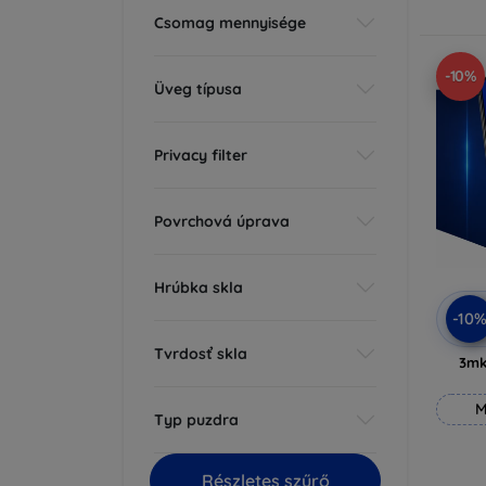
Csomag mennyisége
-10%
Üveg típusa
Privacy filter
Povrchová úprava
Hrúbka skla
-10
Tvrdosť skla
3mk
M
Typ puzdra
Részletes szűrő