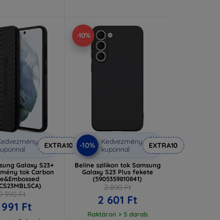
-10%
Kedvezmény
Kedvezmény
-10%
EXTRA10
EXTRA10
uponnal
kuponnal
ung Galaxy S23+
Beline szilikon tok Samsung
emény tok Carbon
Galaxy S23 Plus fekete
pe&Embossed
(5905359810841)
CS23MBLSCA)
2 890 Ft
9 990 Ft
2 601 Ft
 991 Ft
Raktáron > 5 darab