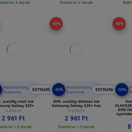
aktáron 4 darab
Raktáron 2 darab
Rakt
-10%
-10%
Kedvezmény
Kedvezmény
%
-10%
-10%
EXTRA10
EXTRA10
kuponnal
kuponnal
k
 Just20g matt tok
3MK Just20g átlátszó tok
Kar
sung Galaxy S23+
Samsung Galaxy S23+-hoz
KLHCS2
S916 fe
3 290 Ft
3 290 Ft
nyomáss
2 961 Ft
2 961 Ft
kitűző (
8
ktáron > 5 darab
Raktáron > 5 darab