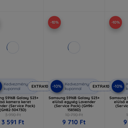
-10%
-10%
Kedvezmény
Kedvezmény
%
-10%
-10%
EXTRA10
EXTRA10
kuponnal
kuponnal
k
g S916B Galaxy S23+
Samsung S916B Galaxy S23+
Samsung S
tsó kamera keret
elülső egység Lavender
elülső 
nder (Service Pack)
(Service Pack) (GH96-
(Servi
(GH82-30473D)
15838D)
3 990 Ft
10 790 Ft
3 591 Ft
9 710 Ft
9