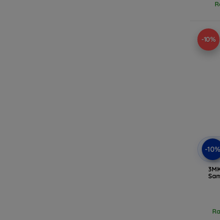
R
-10%
-10
3MK
Sam
Ra