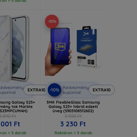
ron > 5 darab
-10%
Kedvezmény
Kedvezmény
-10%
EXTRA10
EXTRA10
uponnal
kuponnal
sung Galaxy S23+
3MK FlexibleGlass Samsung
mény tok Marble
Galaxy S23+ hibrid edzett
CS23MPCUMAH)
üveg (5903108512602)
8 890 Ft
3 590 Ft
 001 Ft
3 230 Ft
ron > 5 darab
Raktáron > 5 darab