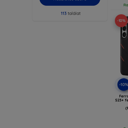
Ra
113
találat
-10%
-10
Ferr
S23+ f
(