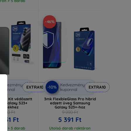
ron > 5 darab
-46%
Kedvezmény
Kedvezmény
-10%
EXTRA10
EXTRA10
uponnal
kuponnal
ack Kit védőszett
3mk FlexibleGlass Pro hibrid
g Galaxy S23+
edzett üveg Samsung
észülékhez
Galaxy S23+-hoz
6 590 Ft
9 990 Ft
 931 Ft
5 391 Ft
ron > 5 darab
Utolsó darab raktáron