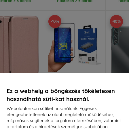
ktáron > 5 darab
Raktáron > 5 darab
Raktá
-10%
-10%
Kedvezmény
Kedvezmény
%
-10%
-10%
EXTRA10
EXTRA10
kuponnal
kuponnal
k
Ez a webhely a böngészés tökéletesen
e Book Case Magnetic
3MK HG Max Lite Samsung
3mk FullB
használható süti-kat használ.
ng Galaxy S23 Plus
Galaxy S23 Plus fekete
Samsun
rany (5905359811695)
(5903108496469)
k
Weboldalunkon sütiket használunk. Egyesek
2 890 Ft
3 290 Ft
elengedhetetlenek az oldal megfelelő működéséhez,
2 601 Ft
2 961 Ft
5
míg mások segítenek a forgalom elemzésében, valamint
a tartalom és a hirdetések személyre szabásában.
aktáron 2 darab
Raktáron > 5 darab
Raktá