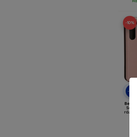
Ra
-10%
-10
Belin
Samsu
rózsaa
R