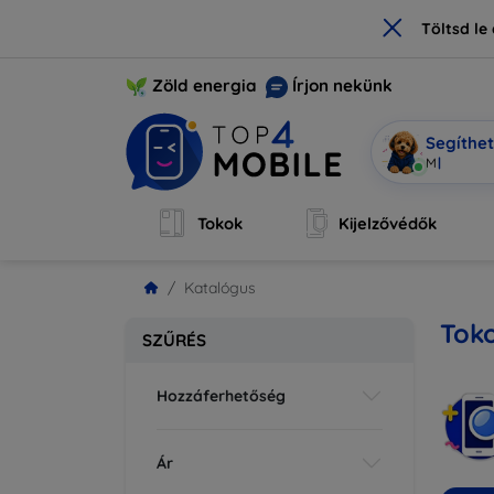
×
Töltsd l
Zöld energia
Írjon nekünk
Segíthe
Mobi vagyo
Tokok
Kijelzővédők
Katalógus
Tok
SZŰRÉS
Hozzáferhetőség
Ár