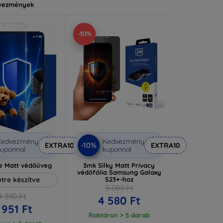
vezmények
-10%
Kedvezmény
Kedvezmény
-10%
EXTRA10
EXTRA10
uponnal
kuponnal
e Matt védőüveg
3mk Silky Matt Privacy
védőfólia Samsung Galaxy
tre készítve
S23+-hoz
5 089 Ft
4 390 Ft
4 580 Ft
 951 Ft
Raktáron > 5 darab