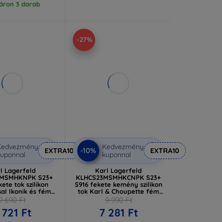
áron 3 darab
-27%
Kedvezmény
Kedvezmény
-10%
EXTRA10
EXTRA10
uponnal
kuponnal
l Lagerfeld
Karl Lagerfeld
3MSMHKNPK S23+
KLHCS23MSMHKCNPK S23+
kete tok szilikon
S916 fekete kemény szilikon
al Ikonik és fém
tok Karl & Choupette fém
KLHCS23MSMHKNPK)
kitűzővel
9 690 Ft
9 990 Ft
(KLHCS23MSMHKCNPK)
 721 Ft
7 281 Ft