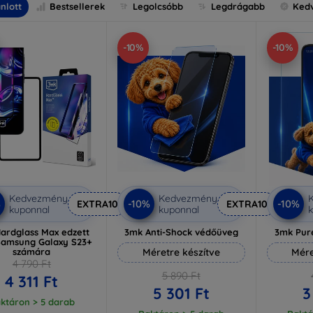
nlott
Bestsellerek
Legolcsóbb
Legdrágabb
Ked
-10%
-10%
Kedvezmény
Kedvezmény
%
-10%
-10%
EXTRA10
EXTRA10
kuponnal
kuponnal
k
ardglass Max edzett
3mk Anti-Shock védőüveg
3mk Pur
Samsung Galaxy S23+
számára
Méretre készítve
Mére
4 790 Ft
5 890 Ft
4 311 Ft
5 301 Ft
3
ktáron > 5 darab