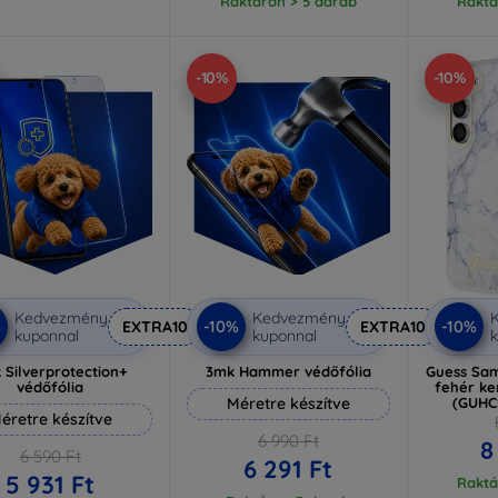
Raktáron > 5 darab
Raktá
-10%
-10%
Kedvezmény
Kedvezmény
%
-10%
-10%
EXTRA10
EXTRA10
kuponnal
kuponnal
k
 Silverprotection+
3mk Hammer védőfólia
Guess Sam
védőfólia
fehér ke
Méretre készítve
(GUH
éretre készítve
6 990 Ft
8
6 590 Ft
6 291 Ft
5 931 Ft
Raktá