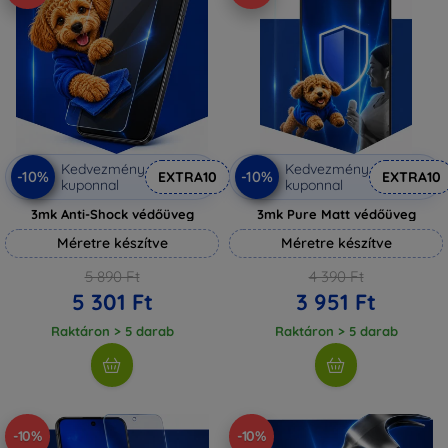
Kedvezmény
Kedvezmény
-10%
-10%
EXTRA10
EXTRA10
kuponnal
kuponnal
3mk Anti-Shock védőüveg
3mk Pure Matt védőüveg
Méretre készítve
Méretre készítve
5 890 Ft
4 390 Ft
5 301 Ft
3 951 Ft
Raktáron > 5 darab
Raktáron > 5 darab
-10%
-10%