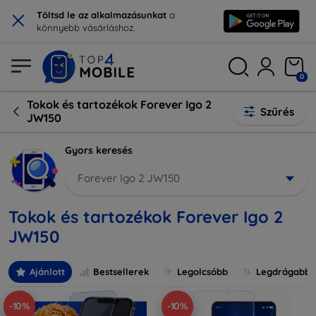
×
Töltsd le az alkalmazásunkat
a
könnyebb vásárláshoz.
0
Tokok és tartozékok Forever Igo 2
Szűrés
JW150
Gyors keresés
Forever Igo 2 JW150
Tokok és tartozékok Forever Igo 2
JW150
Ajánlott
Bestsellerek
Legolcsóbb
Legdrágabb
-10%
-10%