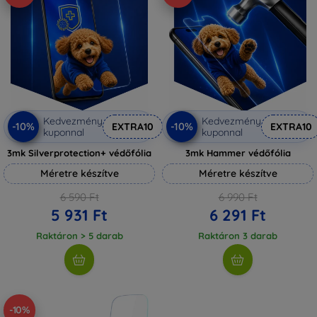
Kedvezmény
Kedvezmény
-10%
-10%
EXTRA10
EXTRA10
kuponnal
kuponnal
3mk Silverprotection+ védőfólia
3mk Hammer védőfólia
Méretre készítve
Méretre készítve
6 590 Ft
6 990 Ft
5 931 Ft
6 291 Ft
Raktáron > 5 darab
Raktáron 3 darab
-10%