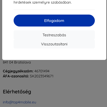
hirdetések személyre szabásában.
1
-
5
Összes találat
5
.
«
1
»
Elfogadom
Testreszabás
Visszautasítani
Shield-Sk s.r.o.
Rudolf Mocka utca 3750/2A
841 04 Bratislava
Cégjegyzékszám:
46701494
ÁFA-azonosító:
SK2023549671
Elérhetőség
info@top4mobile.eu