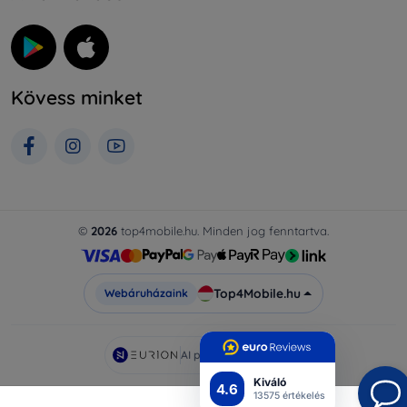
Kövess minket
©
2026
top4mobile.hu. Minden jog fenntartva.
Top4Mobile.hu
Webáruházaink
AI powered by
Eurion
Kiváló
4.6
13575 értékelés