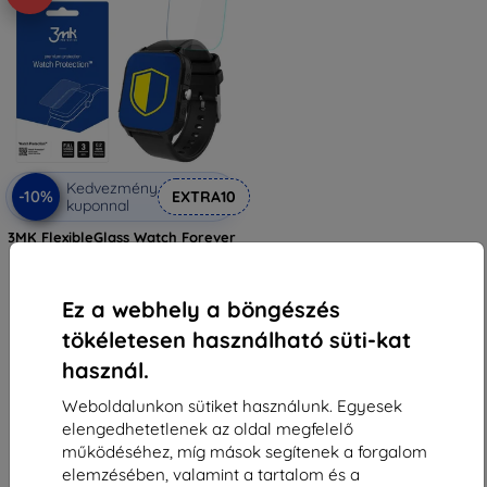
Kedvezmény
-10%
EXTRA10
kuponnal
3MK FlexibleGlass Watch Forever
Igo 2 JW150 hibrid üveg
(5903108495714)
3 590 Ft
Ez a webhely a böngészés
3 230 Ft
tökéletesen használható süti-kat
Raktáron > 5 darab
használ.
Weboldalunkon sütiket használunk. Egyesek
elengedhetetlenek az oldal megfelelő
működéséhez, míg mások segítenek a forgalom
elemzésében, valamint a tartalom és a