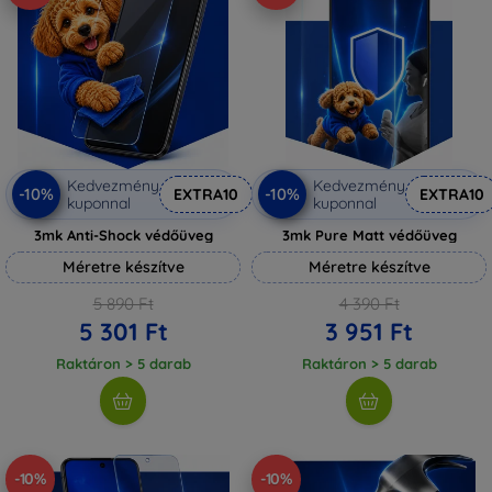
Kedvezmény
Kedvezmény
-10%
-10%
EXTRA10
EXTRA10
kuponnal
kuponnal
3mk Anti-Shock védőüveg
3mk Pure Matt védőüveg
Méretre készítve
Méretre készítve
5 890 Ft
4 390 Ft
5 301 Ft
3 951 Ft
Raktáron > 5 darab
Raktáron > 5 darab
-10%
-10%