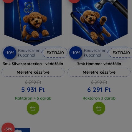
Kedvezmény
Kedvezmény
-10%
-10%
EXTRA10
EXTRA10
kuponnal
kuponnal
3mk Silverprotection+ védőfólia
3mk Hammer védőfólia
Méretre készítve
Méretre készítve
6 590 Ft
6 990 Ft
5 931 Ft
6 291 Ft
Raktáron > 5 darab
Raktáron 3 darab
-51%