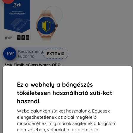
Kedvezmény
-10%
EXTRA10
kuponnal
3MK FlexibleGlass Watch ORO-
MED Smart Lady Hybrid Glass
(5903108495332)
3 690 Ft
Ez a webhely a böngészés
1 791 Ft
tökéletesen használható süti-kat
Utolsó darab raktáron
használ.
Weboldalunkon sütiket használunk. Egyesek
elengedhetetlenek az oldal megfelelő
működéséhez, míg mások segítenek a forgalom
elemzésében, valamint a tartalom és a