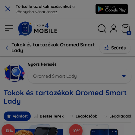
×
Töltsd le az alkalmazásunkat
a
könnyebb vásárláshoz.
0
Tokok és tartozékok Oromed Smart
Szűrés
Lady
Gyors keresés
Oromed Smart Lady
Tokok és tartozékok Oromed Smart
Lady
Ajánlott
Bestsellerek
Legolcsóbb
Legdrágabb
-10%
-10%