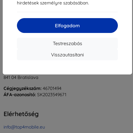
hirdetések személyre szabásában.
1
-
5
Összes találat
5
.
«
1
»
Elfogadom
Testreszabás
Visszautasítani
Shield-Sk s.r.o.
Rudolf Mocka utca 3750/2A
841 04 Bratislava
Cégjegyzékszám:
46701494
ÁFA-azonosító:
SK2023549671
Elérhetőség
info@top4mobile.eu