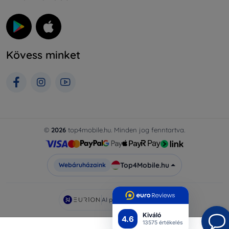
Kövess minket
©
2026
top4mobile.hu. Minden jog fenntartva.
Top4Mobile.hu
Webáruházaink
AI powered by
Eurion
Kiváló
4.6
13575 értékelés