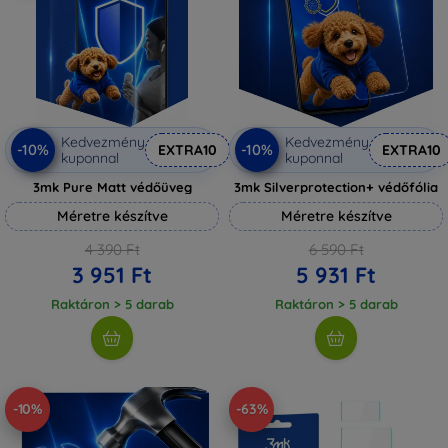
Kedvezmény
Kedvezmény
-10%
-10%
EXTRA10
EXTRA10
kuponnal
kuponnal
3mk Pure Matt védőüveg
3mk Silverprotection+ védőfólia
Méretre készítve
Méretre készítve
4 390 Ft
6 590 Ft
3 951 Ft
5 931 Ft
Raktáron > 5 darab
Raktáron > 5 darab
-10%
-63%