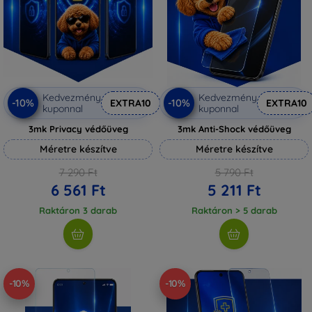
Kedvezmény
Kedvezmény
-10%
-10%
EXTRA10
EXTRA10
kuponnal
kuponnal
3mk Privacy védőüveg
3mk Anti-Shock védőüveg
Méretre készítve
Méretre készítve
7 290 Ft
5 790 Ft
6 561 Ft
5 211 Ft
Raktáron 3 darab
Raktáron > 5 darab
-10%
-10%