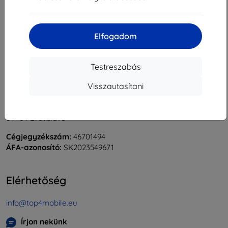
«
1
»
Elfogadom
Testreszabás
Visszautasítani
Shield-Sk s.r.o.
Rudolf Mocka utca 3750/2A
841 04 Bratislava
Cégjegyzékszám:
46701494
ÁFA-azonosító:
SK2023549671
Elérhetőség
info@top4mobile.eu
Írjon nekünk