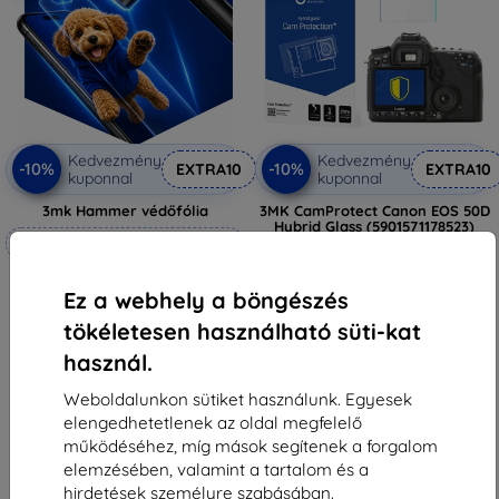
Kedvezmény
Kedvezmény
-10%
-10%
EXTRA10
EXTRA10
kuponnal
kuponnal
3mk Hammer védőfólia
3MK CamProtect Canon EOS 50D
Hybrid Glass (5901571178523)
Méretre készítve
4 090 Ft
1 521 Ft
6 990 Ft
Ez a webhely a böngészés
6 291 Ft
Utolsó darab raktáron
tökéletesen használható süti-kat
Raktáron 4 darab
használ.
Weboldalunkon sütiket használunk. Egyesek
elengedhetetlenek az oldal megfelelő
működéséhez, míg mások segítenek a forgalom
elemzésében, valamint a tartalom és a
1
-
6
Összes találat
6
.
hirdetések személyre szabásában.