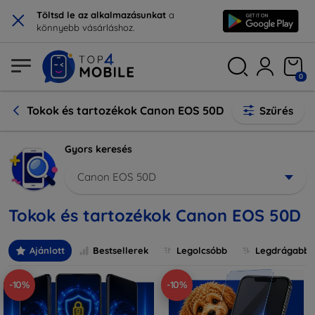
×
Töltsd le az alkalmazásunkat
a
könnyebb vásárláshoz.
0
Tokok és tartozékok Canon EOS 50D
Szűrés
Gyors keresés
Canon EOS 50D
Tokok és tartozékok Canon EOS 50D
Ajánlott
Bestsellerek
Legolcsóbb
Legdrágabb
-10%
-10%