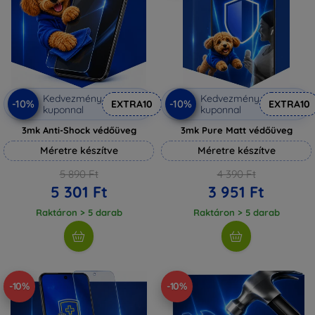
Kedvezmény
Kedvezmény
-10%
-10%
EXTRA10
EXTRA10
kuponnal
kuponnal
3mk Anti-Shock védőüveg
3mk Pure Matt védőüveg
Méretre készítve
Méretre készítve
5 890 Ft
4 390 Ft
5 301 Ft
3 951 Ft
Raktáron > 5 darab
Raktáron > 5 darab
-10%
-10%