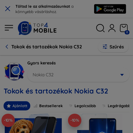
×
Töltsd le az alkalmazásunkat
a
könnyebb vásárláshoz.
0
Tokok és tartozékok Nokia C32
Szűrés
Gyors keresés
Nokia C32
Tokok és tartozékok Nokia C32
Ajánlott
Bestsellerek
Legolcsóbb
Legdrágabb
-10%
-10%