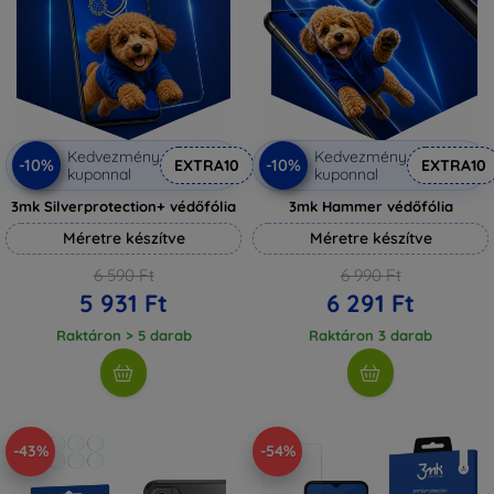
Kedvezmény
Kedvezmény
-10%
-10%
EXTRA10
EXTRA10
kuponnal
kuponnal
3mk Silverprotection+ védőfólia
3mk Hammer védőfólia
Méretre készítve
Méretre készítve
6 590 Ft
6 990 Ft
5 931 Ft
6 291 Ft
Raktáron > 5 darab
Raktáron 3 darab
-43%
-54%