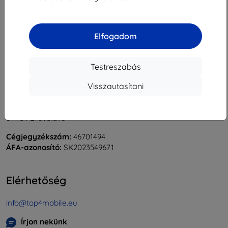
«
1
»
Elfogadom
Testreszabás
Visszautasítani
Shield-Sk s.r.o.
Rudolf Mocka utca 3750/2A
841 04 Bratislava
Cégjegyzékszám:
46701494
ÁFA-azonosító:
SK2023549671
Elérhetőség
info@top4mobile.eu
Írjon nekünk