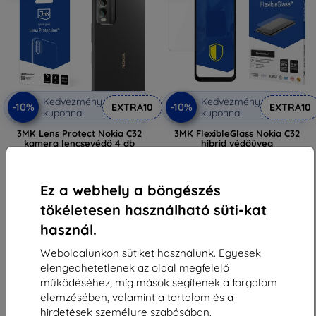
Kedvezmény
Kedvezmény
-10%
-10%
EXTRA10
EXTRA10
kuponnal
kuponnal
3MK Lens Protect Nokia C32
3MK FlexibleGlass Nokia C32
kamera lencsevédő 4 db
hibrid védőüveg
2 190 Ft
4 090 Ft
1 251 Ft
1 881 Ft
Ez a webhely a böngészés
Utolsó darab raktáron
Utolsó darab raktáron
tökéletesen használható süti-kat
használ.
Weboldalunkon sütiket használunk. Egyesek
elengedhetetlenek az oldal megfelelő
működéséhez, míg mások segítenek a forgalom
elemzésében, valamint a tartalom és a
1
-
6
Összes találat
6
.
hirdetések személyre szabásában.