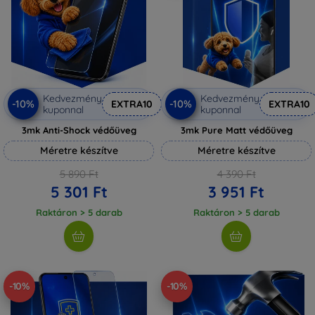
Kedvezmény
Kedvezmény
-10%
-10%
EXTRA10
EXTRA10
kuponnal
kuponnal
3mk Anti-Shock védőüveg
3mk Pure Matt védőüveg
Méretre készítve
Méretre készítve
5 890 Ft
4 390 Ft
5 301 Ft
3 951 Ft
Raktáron > 5 darab
Raktáron > 5 darab
-10%
-10%