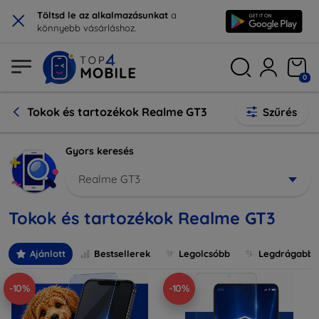
×
Töltsd le az alkalmazásunkat
a
könnyebb vásárláshoz.
0
Tokok és tartozékok Realme GT3
Szűrés
Gyors keresés
Realme GT3
Tokok és tartozékok Realme GT3
Ajánlott
Bestsellerek
Legolcsóbb
Legdrágabb
-10%
-10%