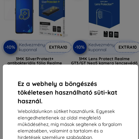
Kedvezmény
Kedvezmény
-10%
-10%
EXTRA10
EXTRA10
kuponnal
kuponnal
3MK SilverProtect+
3MK Lens Protect Realme
antibakteriális fólia Realme
GT3/GT Neo5 kamera lencsevédő
GT3/GT Neo5, nedves telepítés
4 db
5 589 Ft
2 590 Ft
2 241 Ft
1 161 Ft
Ez a webhely a böngészés
Utolsó darab raktáron
Utolsó darab raktáron
tökéletesen használható süti-kat
használ.
Weboldalunkon sütiket használunk. Egyesek
elengedhetetlenek az oldal megfelelő
működéséhez, míg mások segítenek a forgalom
elemzésében, valamint a tartalom és a
1
-
6
Összes találat
6
.
hirdetések személyre szabásában.