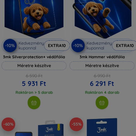
Kedvezmény
Kedvezmény
-10%
-10%
EXTRA10
EXTRA10
kuponnal
kuponnal
3mk Silverprotection+ védőfólia
3mk Hammer védőfólia
Méretre készítve
Méretre készítve
6 590 Ft
6 990 Ft
5 931 Ft
6 291 Ft
Raktáron > 5 darab
Raktáron 4 darab
-60%
-55%