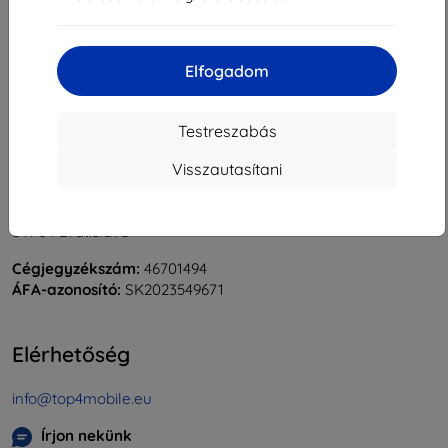
«
1
»
Elfogadom
Testreszabás
Visszautasítani
Shield-Sk s.r.o.
Rudolf Mocka utca 3750/2A
841 04 Bratislava
Cégjegyzékszám:
46701494
ÁFA-azonosító:
SK2023549671
Elérhetőség
info@top4mobile.eu
Írjon nekünk