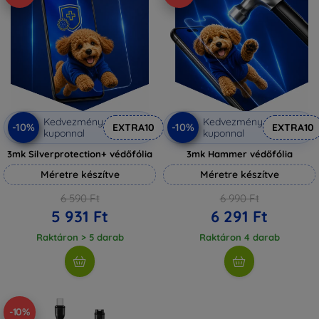
Kedvezmény
Kedvezmény
-10%
-10%
EXTRA10
EXTRA10
kuponnal
kuponnal
3mk Silverprotection+ védőfólia
3mk Hammer védőfólia
Méretre készítve
Méretre készítve
6 590 Ft
6 990 Ft
5 931 Ft
6 291 Ft
Raktáron > 5 darab
Raktáron 4 darab
-10%