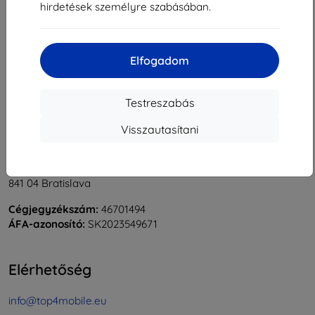
hirdetések személyre szabásában.
1
-
5
Összes találat
5
.
«
1
»
Elfogadom
Testreszabás
Visszautasítani
Shield-Sk s.r.o.
Rudolf Mocka utca 3750/2A
841 04 Bratislava
Cégjegyzékszám:
46701494
ÁFA-azonosító:
SK2023549671
Elérhetőség
info@top4mobile.eu