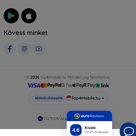
Kövess minket
©
2026
top4mobile.hu. Minden jog fenntartva.
Top4Mobile.hu
Webáruházaink
AI powered by
Eurion
Kiváló
4.6
13575 értékelés