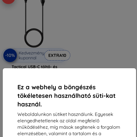
Kedvezmény
-10%
EXTRA10
kuponnal
Tactical USB-C töltő- és
adatkábel Garmin Fenix 5/6/7-
hez (57983109873)
3 990 Ft
Ez a webhely a böngészés
3 591 Ft
tökéletesen használható süti-kat
Raktáron > 5 darab
használ.
Weboldalunkon sütiket használunk. Egyesek
elengedhetetlenek az oldal megfelelő
működéséhez, míg mások segítenek a forgalom
elemzésében, valamint a tartalom és a