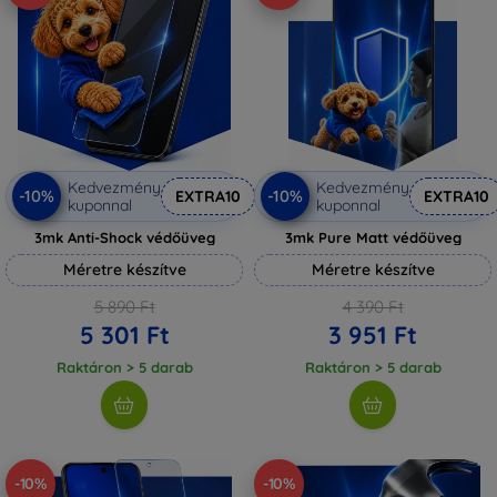
Kedvezmény
Kedvezmény
-10%
-10%
EXTRA10
EXTRA10
kuponnal
kuponnal
3mk Anti-Shock védőüveg
3mk Pure Matt védőüveg
Méretre készítve
Méretre készítve
5 890 Ft
4 390 Ft
5 301 Ft
3 951 Ft
Raktáron > 5 darab
Raktáron > 5 darab
-10%
-10%