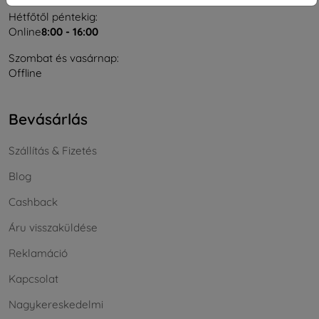
Hétfőtől péntekig:
Online
8:00 - 16:00
Szombat és vasárnap:
Offline
Bevásárlás
Szállítás & Fizetés
Blog
Cashback
Áru visszaküldése
Reklamáció
Kapcsolat
Nagykereskedelmi