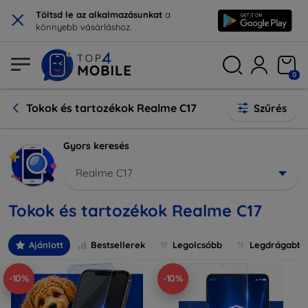
×
Töltsd le az alkalmazásunkat
a
könnyebb vásárláshoz.
0
Tokok és tartozékok Realme C17
Szűrés
Gyors keresés
Realme C17
Tokok és tartozékok Realme C17
Ajánlott
Bestsellerek
Legolcsóbb
Legdrágabb
-10%
-10%