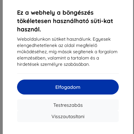
«
1
»
Ez a webhely a böngészés
tökéletesen használható süti-kat
használ.
Weboldalunkon sütiket használunk. Egyesek
elengedhetetlenek az oldal megfelelő
működéséhez, míg mások segítenek a forgalom
Shield-Sk s.r.o.
elemzésében, valamint a tartalom és a
Rudolf Mocka utca 3750/2A
hirdetések személyre szabásában.
841 04 Bratislava
Cégjegyzékszám:
46701494
ÁFA-azonosító:
SK2023549671
Elfogadom
Elérhetőség
Testreszabás
Visszautasítani
info@top4mobile.eu
Írjon nekünk