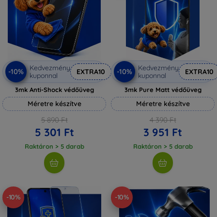
Kedvezmény
Kedvezmény
-10%
-10%
EXTRA10
EXTRA10
kuponnal
kuponnal
3mk Anti-Shock védőüveg
3mk Pure Matt védőüveg
Méretre készítve
Méretre készítve
5 890 Ft
4 390 Ft
5 301 Ft
3 951 Ft
Raktáron > 5 darab
Raktáron > 5 darab
-10%
-10%