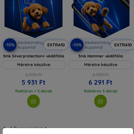
Kedvezmény
Kedvezmény
-10%
-10%
EXTRA10
EXTRA10
kuponnal
kuponnal
3mk Silverprotection+ védőfólia
3mk Hammer védőfólia
Méretre készítve
Méretre készítve
6 590 Ft
6 990 Ft
5 931 Ft
6 291 Ft
Raktáron > 5 darab
Raktáron 3 darab
1
-
4
Összes találat
4
.