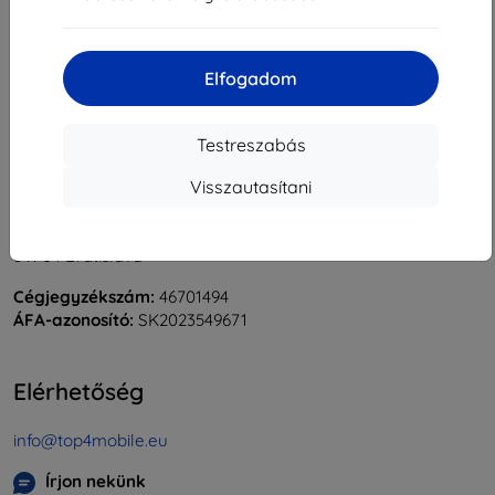
«
1
»
Elfogadom
Testreszabás
Visszautasítani
Shield-Sk s.r.o.
Rudolf Mocka utca 3750/2A
841 04 Bratislava
Cégjegyzékszám:
46701494
ÁFA-azonosító:
SK2023549671
Elérhetőség
info@top4mobile.eu
Írjon nekünk