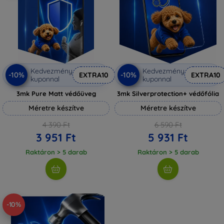
Kedvezmény
Kedvezmény
-10%
-10%
EXTRA10
EXTRA10
kuponnal
kuponnal
3mk Pure Matt védőüveg
3mk Silverprotection+ védőfólia
Méretre készítve
Méretre készítve
4 390 Ft
6 590 Ft
3 951 Ft
5 931 Ft
Raktáron > 5 darab
Raktáron > 5 darab
-10%