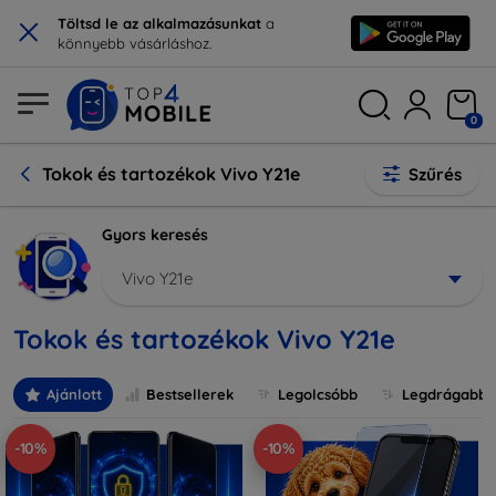
×
Töltsd le az alkalmazásunkat
a
könnyebb vásárláshoz.
0
Tokok és tartozékok Vivo Y21e
Szűrés
Gyors keresés
Vivo Y21e
Tokok és tartozékok Vivo Y21e
Ajánlott
Bestsellerek
Legolcsóbb
Legdrágabb
-10%
-10%