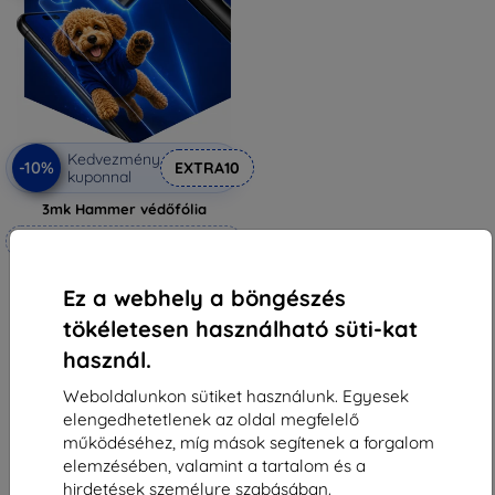
Kedvezmény
-10%
EXTRA10
kuponnal
3mk Hammer védőfólia
Méretre készítve
6 990 Ft
Ez a webhely a böngészés
6 291 Ft
tökéletesen használható süti-kat
Raktáron 4 darab
használ.
Weboldalunkon sütiket használunk. Egyesek
elengedhetetlenek az oldal megfelelő
működéséhez, míg mások segítenek a forgalom
elemzésében, valamint a tartalom és a
1
-
5
Összes találat
5
.
hirdetések személyre szabásában.