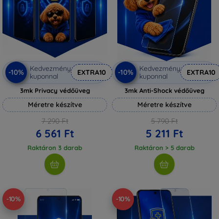
Kedvezmény
Kedvezmény
-10%
-10%
EXTRA10
EXTRA10
kuponnal
kuponnal
3mk Privacy védőüveg
3mk Anti-Shock védőüveg
Méretre készítve
Méretre készítve
7 290 Ft
5 790 Ft
6 561 Ft
5 211 Ft
Raktáron 3 darab
Raktáron > 5 darab
-10%
-10%