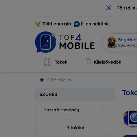
×
Töltsd l
Zöld energia
Írjon nekünk
Segíthe
Szia, üdvö
Tokok
Kijelzővédők
Katalógus
Toko
SZŰRÉS
Hozzáferhetőség
4
találat