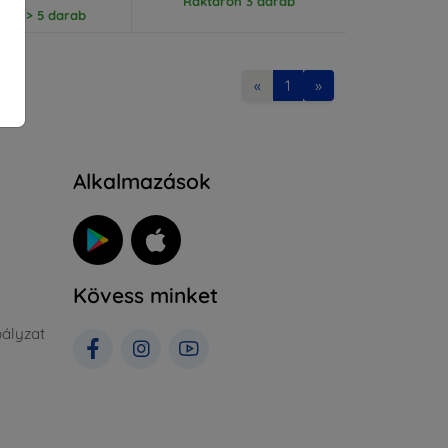
Raktáron 3 darab
ron > 5 darab
«
1
»
Alkalmazások
Kövess minket
ályzat