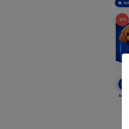
Ajá
-10%
-10
3mk A
M