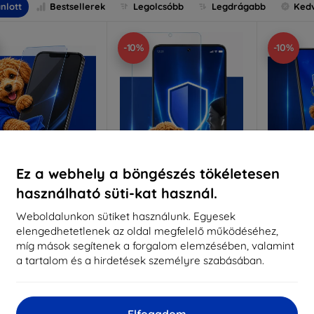
nlott
Bestsellerek
Legolcsóbb
Legdrágabb
Ked
-10%
-10%
Ez a webhely a böngészés tökéletesen
használható süti-kat használ.
Kedvezmény
Kedvezmény
%
-10%
-10%
EXTRA10
EXTRA10
kuponnal
kuponnal
k
Weboldalunkon sütiket használunk. Egyesek
elengedhetetlenek az oldal megfelelő működéséhez,
nti-Shock védőüveg
3mk Pure Matt védőüveg
3mk Si
míg mások segítenek a forgalom elemzésében, valamint
éretre készítve
Méretre készítve
a tartalom és a hirdetések személyre szabásában.
Mére
5 890 Ft
4 390 Ft
5 301 Ft
3 951 Ft
5
Elfogadom