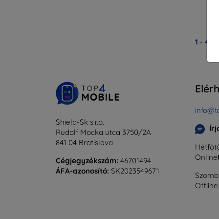
Ra
1
-
4
Ös
Elér
info@t
Shield-Sk s.r.o.
Ír
Rudolf Mocka utca 3750/2A
841 04 Bratislava
Hétfőtő
Online
Cégjegyzékszám:
46701494
ÁFA-azonosító:
SK2023549671
Szomba
Offline