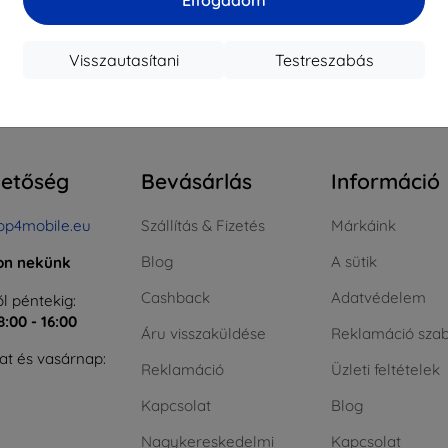
ktáron > 5 darab
Raktáron > 5 darab
Raktá
Visszautasítani
Testreszabás
szes találat
4
.
hetőség
Bevásárlás
Információ
op4mobile.eu
Szállítás & Fizetés
Márkáink
Blog
A sütik
jon nekünk
Cashback
Adatvédelem
l péntekig:
8:00 - 16:00
Áru visszaküldése
Reklamáció szab
t és vasárnap:
Reklamáció
Üzleti feltételek
Kapcsolat
Blog
Nagykereskedelmi
Kapcsolat