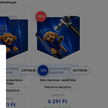
vezmények
-10%
Kedvezmény
Kedvezmény
-10%
EXTRA10
EXTRA10
uponnal
kuponnal
lverprotection+
3mk Hammer védőfólia
védőfólia
Méretre készítve
tre készítve
6 990 Ft
6 590 Ft
6 291 Ft
 931 Ft