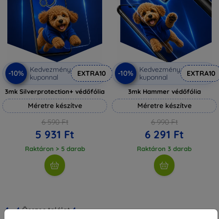
Kedvezmény
Kedvezmény
-10%
-10%
EXTRA10
EXTRA10
kuponnal
kuponnal
3mk Silverprotection+ védőfólia
3mk Hammer védőfólia
Méretre készítve
Méretre készítve
6 590 Ft
6 990 Ft
5 931 Ft
6 291 Ft
Raktáron > 5 darab
Raktáron 3 darab
1
-
4
Összes találat
4
.