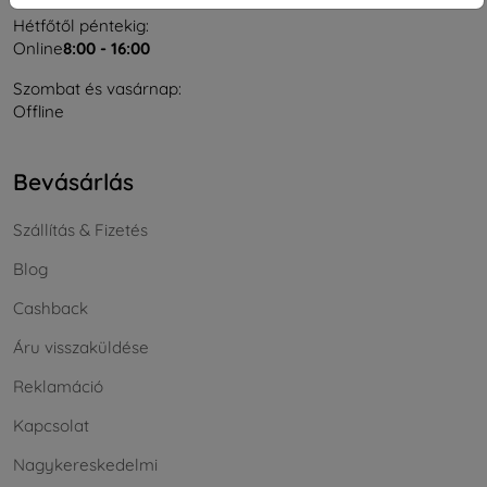
Hétfőtől péntekig:
Online
8:00 - 16:00
Szombat és vasárnap:
Offline
Bevásárlás
Szállítás & Fizetés
Blog
Cashback
Áru visszaküldése
Reklamáció
Kapcsolat
Nagykereskedelmi