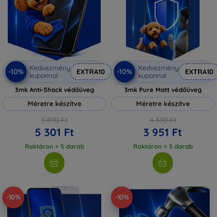
Kedvezmény
Kedvezmény
-10%
-10%
EXTRA10
EXTRA10
kuponnal
kuponnal
3mk Anti-Shock védőüveg
3mk Pure Matt védőüveg
Méretre készítve
Méretre készítve
5 890 Ft
4 390 Ft
5 301 Ft
3 951 Ft
Raktáron > 5 darab
Raktáron > 5 darab
-10%
-10%