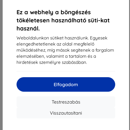
«
1
»
Ez a webhely a böngészés
tökéletesen használható süti-kat
használ.
Weboldalunkon sütiket használunk. Egyesek
elengedhetetlenek az oldal megfelelő
működéséhez, míg mások segítenek a forgalom
Shield-Sk s.r.o.
elemzésében, valamint a tartalom és a
Rudolf Mocka utca 3750/2A
hirdetések személyre szabásában.
841 04 Bratislava
Cégjegyzékszám:
46701494
ÁFA-azonosító:
SK2023549671
Elfogadom
Elérhetőség
Testreszabás
Visszautasítani
info@top4mobile.eu
Írjon nekünk