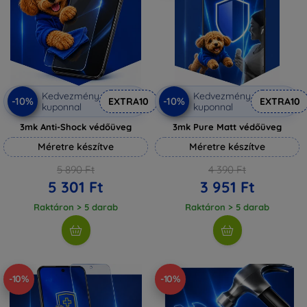
Kedvezmény
Kedvezmény
-10%
-10%
EXTRA10
EXTRA10
kuponnal
kuponnal
3mk Anti-Shock védőüveg
3mk Pure Matt védőüveg
Méretre készítve
Méretre készítve
5 890 Ft
4 390 Ft
5 301 Ft
3 951 Ft
Raktáron > 5 darab
Raktáron > 5 darab
-10%
-10%