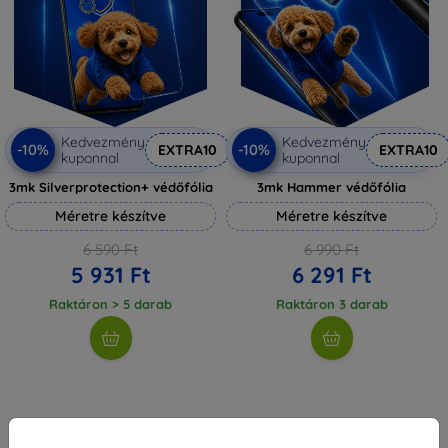
Kedvezmény
Kedvezmény
-10%
-10%
EXTRA10
EXTRA10
kuponnal
kuponnal
3mk Silverprotection+ védőfólia
3mk Hammer védőfólia
Méretre készítve
Méretre készítve
6 590 Ft
6 990 Ft
5 931 Ft
6 291 Ft
Raktáron > 5 darab
Raktáron 3 darab
1
-
4
Összes találat
4
.