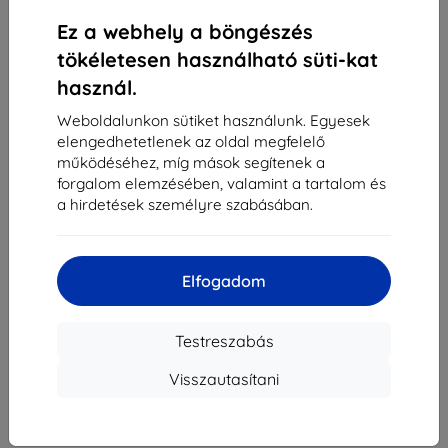
«
1
»
Ez a webhely a böngészés
tökéletesen használható süti-kat
használ.
Weboldalunkon sütiket használunk. Egyesek
elengedhetetlenek az oldal megfelelő
működéséhez, míg mások segítenek a
forgalom elemzésében, valamint a tartalom és
Shield-Sk s.r.o.
a hirdetések személyre szabásában.
Rudolf Mocka utca 3750/2A
841 04 Bratislava
Cégjegyzékszám:
46701494
Elfogadom
ÁFA-azonosító:
SK2023549671
Testreszabás
Elérhetőség
Visszautasítani
info@top4mobile.eu
Írjon nekünk