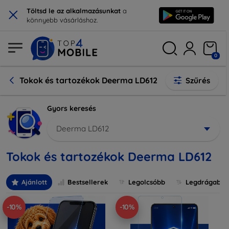
×
Töltsd le az alkalmazásunkat
a
könnyebb vásárláshoz.
0
Tokok és tartozékok Deerma LD612
Szűrés
Gyors keresés
Deerma LD612
Tokok és tartozékok Deerma LD612
Ajánlott
Bestsellerek
Legolcsóbb
Legdrágabb
-10%
-10%