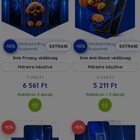
Kedvezmény
Kedvezmény
-10%
-10%
EXTRA10
EXTRA10
kuponnal
kuponnal
3mk Privacy védőüveg
3mk Anti-Shock védőüveg
Méretre készítve
Méretre készítve
7 290 Ft
5 790 Ft
6 561 Ft
5 211 Ft
Raktáron 3 darab
Raktáron > 5 darab
-10%
-10%