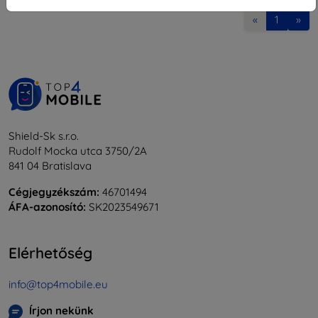
«
1
»
Shield-Sk s.r.o.
Rudolf Mocka utca 3750/2A
841 04 Bratislava
Cégjegyzékszám:
46701494
ÁFA-azonosító:
SK2023549671
Elérhetőség
info@top4mobile.eu
Írjon nekünk