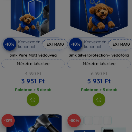
Kedvezmény
Kedvezmény
-10%
-10%
EXTRA10
EXTRA10
kuponnal
kuponnal
3mk Pure Matt védőüveg
3mk Silverprotection+ védőfólia
Méretre készítve
Méretre készítve
4 390 Ft
6 590 Ft
3 951 Ft
5 931 Ft
Raktáron > 5 darab
Raktáron > 5 darab
-10%
-50%