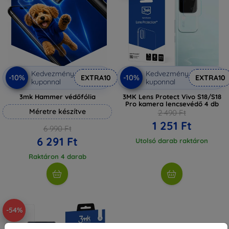
Kedvezmény
Kedvezmény
-10%
-10%
EXTRA10
EXTRA10
kuponnal
kuponnal
3mk Hammer védőfólia
3MK Lens Protect Vivo S18/S18
Pro kamera lencsevédő 4 db
Méretre készítve
2 490 Ft
1 251 Ft
6 990 Ft
6 291 Ft
Utolsó darab raktáron
Raktáron 4 darab
-54%