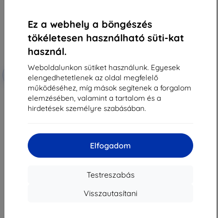
Ez a webhely a böngészés
tökéletesen használható süti-kat
használ.
Weboldalunkon sütiket használunk. Egyesek
Kedvezmény
-10%
EXTRA10
elengedhetetlenek az oldal megfelelő
kuponnal
működéséhez, míg mások segítenek a forgalom
3MK Folia ARC+ Vivo S18/S18 Pro
elemzésében, valamint a tartalom és a
teljes képernyős fólia
4 490 Ft
hirdetések személyre szabásában.
2 061 Ft
Utolsó darab raktáron
Elfogadom
Testreszabás
Visszautasítani
1
-
7
Összes találat
7
.