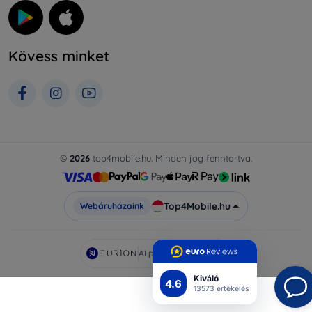
Kövess minket
©
2026
top4mobile.hu. Minden jog fenntartva.
Top4Mobile.hu
Webáruházaink
AI powered by
Eurion
Kiváló
4.6
13573 értékelés