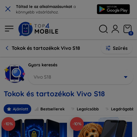
×
Töltsd le az alkalmazásunkat
a
könnyebb vásárláshoz.
0
Tokok és tartozékok Vivo S18
Szűrés
Gyors keresés
Vivo S18
Tokok és tartozékok Vivo S18
Ajánlott
Bestsellerek
Legolcsóbb
Legdrágabb
-10%
-10%