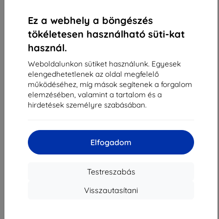
«
1
»
Ez a webhely a böngészés
tökéletesen használható süti-kat
használ.
Weboldalunkon sütiket használunk. Egyesek
elengedhetetlenek az oldal megfelelő
működéséhez, míg mások segítenek a forgalom
Shield-Sk s.r.o.
elemzésében, valamint a tartalom és a
Rudolf Mocka utca 3750/2A
hirdetések személyre szabásában.
841 04 Bratislava
Cégjegyzékszám:
46701494
ÁFA-azonosító:
SK2023549671
Elfogadom
Elérhetőség
Testreszabás
Visszautasítani
info@top4mobile.eu
Írjon nekünk