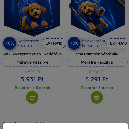
Kedvezmény
Kedvezmény
-10%
-10%
EXTRA10
EXTRA10
kuponnal
kuponnal
3mk Silverprotection+ védőfólia
3mk Hammer védőfólia
Méretre készítve
Méretre készítve
6 590 Ft
6 990 Ft
5 931 Ft
6 291 Ft
Raktáron > 5 darab
Raktáron 3 darab
1
-
4
Összes találat
4
.