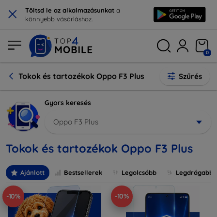
×
Töltsd le az alkalmazásunkat
a
könnyebb vásárláshoz.
0
Tokok és tartozékok Oppo F3 Plus
Szűrés
Gyors keresés
Oppo F3 Plus
Tokok és tartozékok Oppo F3 Plus
Ajánlott
Bestsellerek
Legolcsóbb
Legdrágabb
-10%
-10%