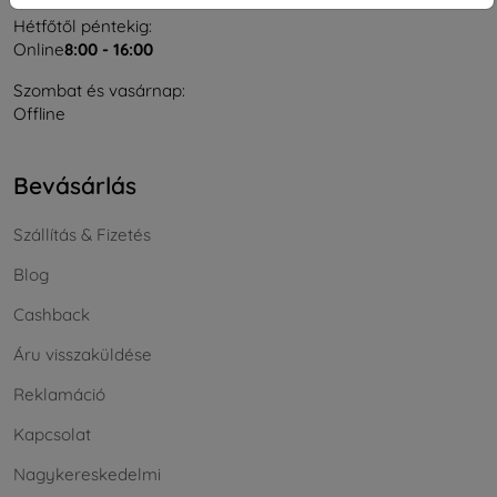
Hétfőtől péntekig:
Online
8:00 - 16:00
Szombat és vasárnap:
Offline
Bevásárlás
Szállítás & Fizetés
Blog
Cashback
Áru visszaküldése
Reklamáció
Kapcsolat
Nagykereskedelmi