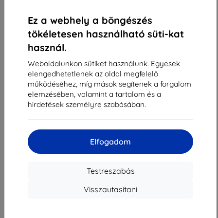
«
1
»
Ez a webhely a böngészés
tökéletesen használható süti-kat
használ.
Weboldalunkon sütiket használunk. Egyesek
elengedhetetlenek az oldal megfelelő
működéséhez, míg mások segítenek a forgalom
Shield-Sk s.r.o.
elemzésében, valamint a tartalom és a
Rudolf Mocka utca 3750/2A
hirdetések személyre szabásában.
841 04 Bratislava
Cégjegyzékszám:
46701494
ÁFA-azonosító:
SK2023549671
Elfogadom
Elérhetőség
Testreszabás
Visszautasítani
info@top4mobile.eu
Írjon nekünk