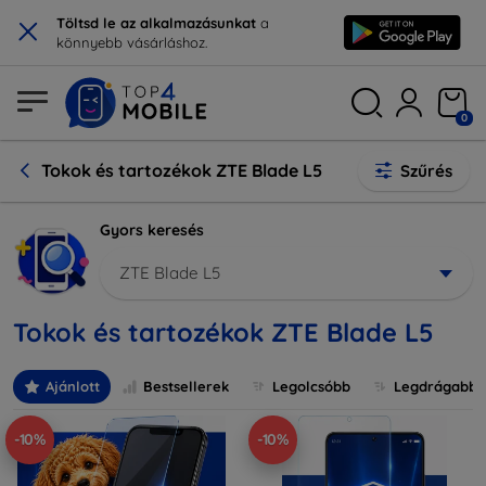
×
Töltsd le az alkalmazásunkat
a
könnyebb vásárláshoz.
0
Tokok és tartozékok ZTE Blade L5
Szűrés
Gyors keresés
ZTE Blade L5
Tokok és tartozékok ZTE Blade L5
Ajánlott
Bestsellerek
Legolcsóbb
Legdrágabb
-10%
-10%