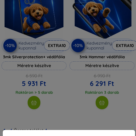
Kedvezmény
Kedvezmény
-10%
-10%
EXTRA10
EXTRA10
kuponnal
kuponnal
3mk Silverprotection+ védőfólia
3mk Hammer védőfólia
Méretre készítve
Méretre készítve
6 590 Ft
6 990 Ft
5 931 Ft
6 291 Ft
Raktáron > 5 darab
Raktáron 3 darab
1
-
4
Összes találat
4
.