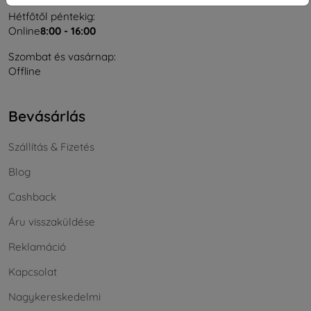
Hétfőtől péntekig:
Online
8:00 - 16:00
Szombat és vasárnap:
Offline
Bevásárlás
Szállítás & Fizetés
Blog
Cashback
Áru visszaküldése
Reklamáció
Kapcsolat
Nagykereskedelmi