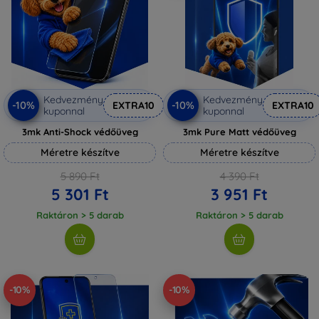
Kedvezmény
Kedvezmény
-10%
-10%
EXTRA10
EXTRA10
kuponnal
kuponnal
3mk Anti-Shock védőüveg
3mk Pure Matt védőüveg
Méretre készítve
Méretre készítve
5 890 Ft
4 390 Ft
5 301 Ft
3 951 Ft
Raktáron > 5 darab
Raktáron > 5 darab
-10%
-10%