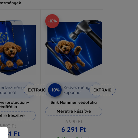
vezmények
-10%
Kedvezmény
Kedvezmény
-10%
EXTRA10
EXTRA10
uponnal
kuponnal
lverprotection+
3mk Hammer védőfólia
védőfólia
Méretre készítve
tre készítve
6 990 Ft
6 590 Ft
6 291 Ft
 931 Ft