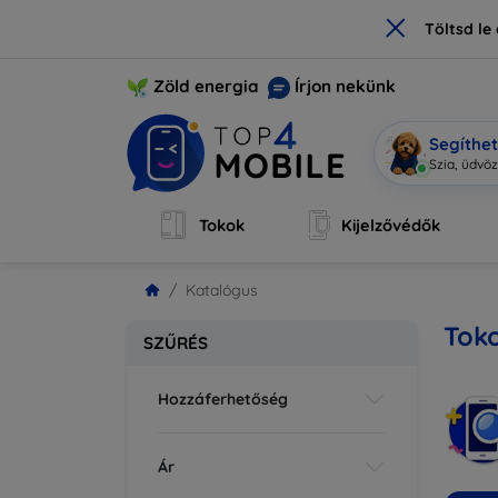
×
Töltsd l
Zöld energia
Írjon nekünk
Segíthe
Mo
|
Tokok
Kijelzővédők
Katalógus
Toko
SZŰRÉS
Hozzáferhetőség
Ár