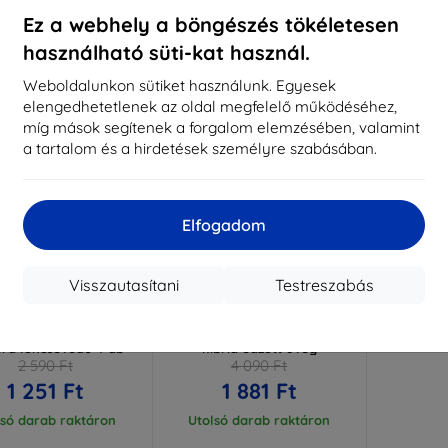
ktáron > 5 darab
Raktáron > 5 darab
Raktá
Ez a webhely a böngészés tökéletesen
használható süti-kat használ.
-54%
Weboldalunkon sütiket használunk. Egyesek
elengedhetetlenek az oldal megfelelő működéséhez,
míg mások segítenek a forgalom elemzésében, valamint
a tartalom és a hirdetések személyre szabásában.
Elfogadom
Visszautasítani
Testreszabás
Kedvezmény
Kedvezmény
%
-10%
EXTRA10
EXTRA10
kuponnal
kuponnal
ens Protect Vivo Y03
3MK FlexibleGlass Vivo Y03
ra lencsevédő 4 db
hibrid edzett üveg
2 590 Ft
4 090 Ft
1 251 Ft
1 881 Ft
lsó darab raktáron
Utolsó darab raktáron