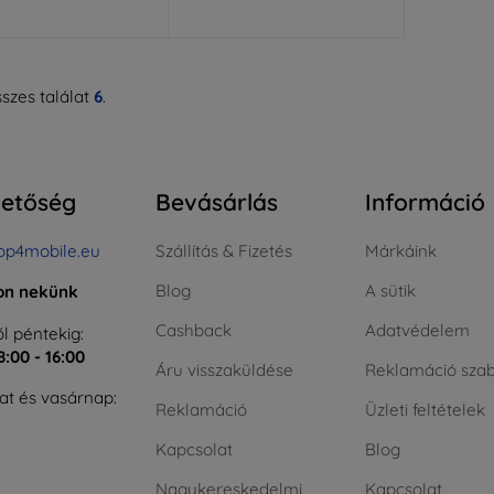
szes találat
6
.
hetőség
Bevásárlás
Információ
op4mobile.eu
Szállítás & Fizetés
Márkáink
Blog
A sütik
jon nekünk
Cashback
Adatvédelem
l péntekig:
8:00 - 16:00
Áru visszaküldése
Reklamáció szab
t és vasárnap:
Reklamáció
Üzleti feltételek
Kapcsolat
Blog
Nagykereskedelmi
Kapcsolat