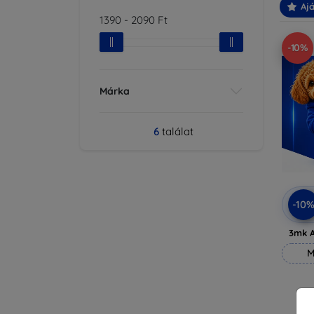
Ajá
1390
-
2090
Ft
-10%
Márka
6
találat
-10
3mk A
M