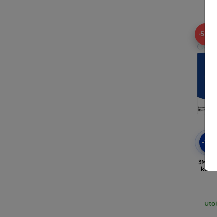
Ra
-52%
-10
3MK L
kame
Uto