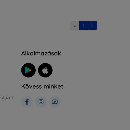
«
1
»
Alkalmazások
Kövess minket
ályzat