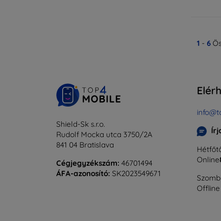
1
-
6
Ös
Elér
info@t
Shield-Sk s.r.o.
Ír
Rudolf Mocka utca 3750/2A
841 04 Bratislava
Hétfőtő
Online
Cégjegyzékszám:
46701494
ÁFA-azonosító:
SK2023549671
Szomba
Offline