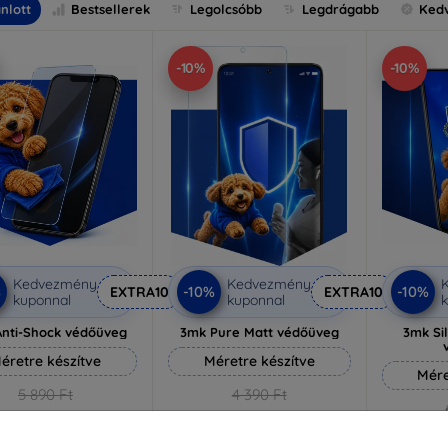
nlott
Bestsellerek
Legolcsóbb
Legdrágabb
Ked
-10%
-10%
Kedvezmény
Kedvezmény
%
-10%
-10%
EXTRA10
EXTRA10
kuponnal
kuponnal
k
nti-Shock védőüveg
3mk Pure Matt védőüveg
3mk Si
éretre készítve
Méretre készítve
Mére
5 890 Ft
4 390 Ft
5 301 Ft
3 951 Ft
5