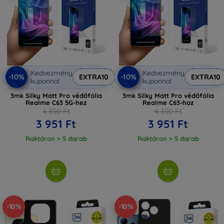
Kedvezmény
Kedvezmény
-10%
-10%
EXTRA10
EXTRA10
kuponnal
kuponnal
3mk Silky Matt Pro védőfólia
3mk Silky Matt Pro védőfólia
Realme C63 5G-hez
Realme C63-hoz
4 390 Ft
4 390 Ft
3 951 Ft
3 951 Ft
Raktáron > 5 darab
Raktáron > 5 darab
-10%
-10%