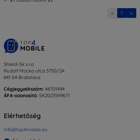
«
1
»
Shield-Sk s.r.o.
Rudolf Mocka utca 3750/2A
841 04 Bratislava
Cégjegyzékszám:
46701494
ÁFA-azonosító:
SK2023549671
Elérhetőség
info@top4mobile.eu