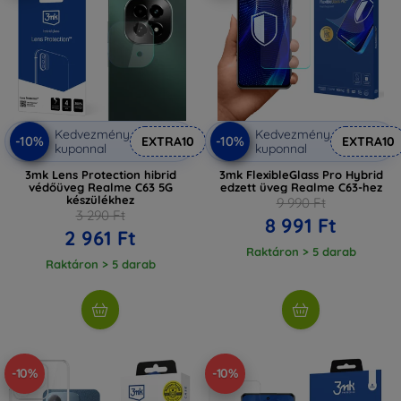
Kedvezmény
Kedvezmény
-10%
-10%
EXTRA10
EXTRA10
kuponnal
kuponnal
3mk Lens Protection hibrid
3mk FlexibleGlass Pro Hybrid
védőüveg Realme C63 5G
edzett üveg Realme C63-hez
készülékhez
9 990 Ft
3 290 Ft
8 991 Ft
2 961 Ft
Raktáron > 5 darab
Raktáron > 5 darab
-10%
-10%