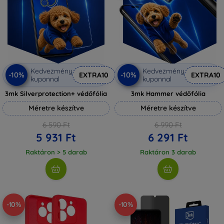
Kedvezmény
Kedvezmény
-10%
-10%
EXTRA10
EXTRA10
kuponnal
kuponnal
3mk Silverprotection+ védőfólia
3mk Hammer védőfólia
Méretre készítve
Méretre készítve
6 590 Ft
6 990 Ft
5 931 Ft
6 291 Ft
Raktáron > 5 darab
Raktáron 3 darab
-10%
-10%