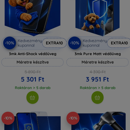
Kedvezmény
Kedvezmény
-10%
-10%
EXTRA10
EXTRA10
kuponnal
kuponnal
3mk Anti-Shock védőüveg
3mk Pure Matt védőüveg
Méretre készítve
Méretre készítve
5 890 Ft
4 390 Ft
5 301 Ft
3 951 Ft
Raktáron > 5 darab
Raktáron > 5 darab
-10%
-10%