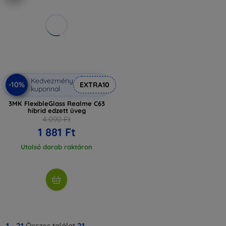
Kedvezmény
-10%
EXTRA10
kuponnal
3MK FlexibleGlass Realme C63
hibrid edzett üveg
4 090 Ft
1 881 Ft
Utolsó darab raktáron
1
-
21
Összes találat
21
.