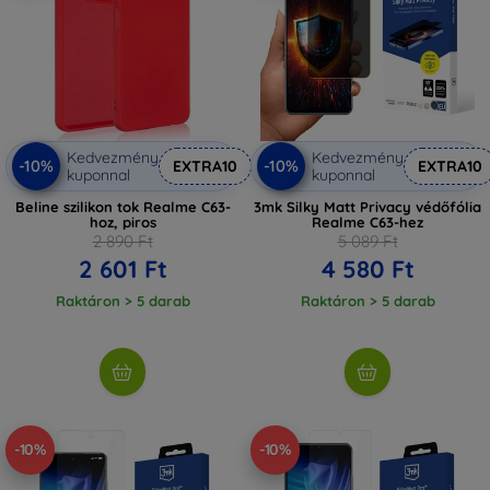
Kedvezmény
Kedvezmény
-10%
-10%
EXTRA10
EXTRA10
kuponnal
kuponnal
Beline szilikon tok Realme C63-
3mk Silky Matt Privacy védőfólia
hoz, piros
Realme C63-hez
2 890 Ft
5 089 Ft
2 601 Ft
4 580 Ft
Raktáron > 5 darab
Raktáron > 5 darab
-10%
-10%