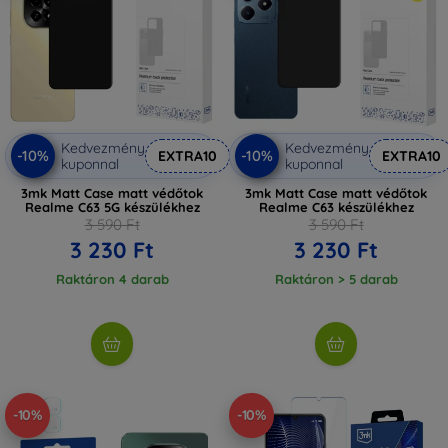
Kedvezmény
Kedvezmény
-10%
-10%
EXTRA10
EXTRA10
kuponnal
kuponnal
3mk Matt Case matt védőtok
3mk Matt Case matt védőtok
Realme C63 5G készülékhez
Realme C63 készülékhez
3 590 Ft
3 590 Ft
3 230 Ft
3 230 Ft
Raktáron 4 darab
Raktáron > 5 darab
-10%
-10%