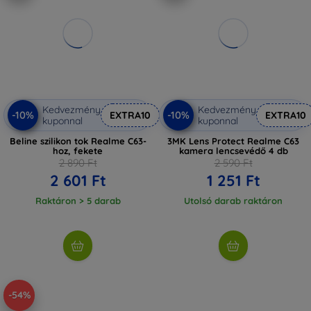
Kedvezmény
Kedvezmény
-10%
-10%
EXTRA10
EXTRA10
kuponnal
kuponnal
Beline szilikon tok Realme C63-
3MK Lens Protect Realme C63
hoz, fekete
kamera lencsevédő 4 db
2 890 Ft
2 590 Ft
2 601 Ft
1 251 Ft
Raktáron > 5 darab
Utolsó darab raktáron
-54%