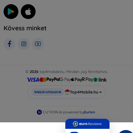
Kövess minket
©
2026
top4mobile.hu. Minden jog fenntartva.
Top4Mobile.hu
Webáruházaink
AI powered by
Eurion