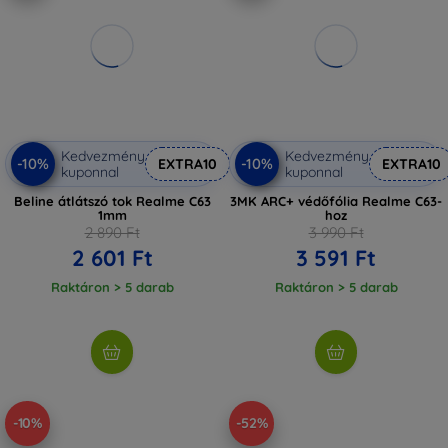
Kedvezmény
Kedvezmény
-10%
-10%
EXTRA10
EXTRA10
kuponnal
kuponnal
Beline átlátszó tok Realme C63
3MK ARC+ védőfólia Realme C63-
1mm
hoz
2 890 Ft
3 990 Ft
2 601 Ft
3 591 Ft
Raktáron > 5 darab
Raktáron > 5 darab
-10%
-52%