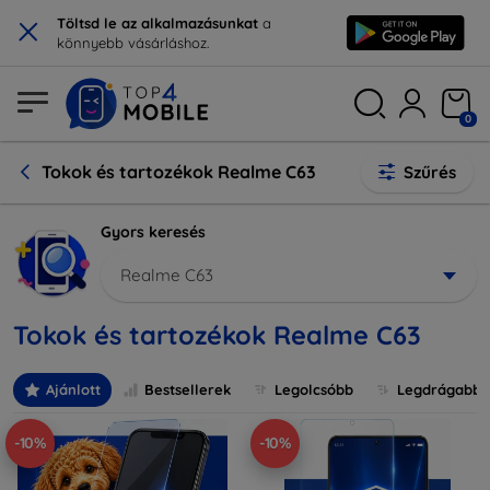
×
Töltsd le az alkalmazásunkat
a
könnyebb vásárláshoz.
0
Tokok és tartozékok Realme C63
Szűrés
Gyors keresés
Realme C63
Tokok és tartozékok Realme C63
Ajánlott
Bestsellerek
Legolcsóbb
Legdrágabb
-10%
-10%