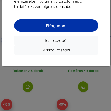
elemzésében, valamint a tartalom és a
hirdetések személyre szabásában.
Elfogadom
Kedvezmény
Kedvezmény
-10%
-10%
EXTRA10
EXTRA10
Testreszabás
kuponnal
kuponnal
3mk 1UP védőfólia Realme C63
3mk 1UP védőfólia Realme C63
Visszautasítani
5G készülékhez
készülékhez
7 790 Ft
7 790 Ft
7 011 Ft
7 011 Ft
Raktáron > 5 darab
Raktáron > 5 darab
-10%
-10%