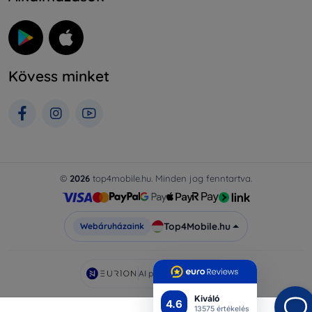
Kövess minket
©
2026
top4mobile.hu. Minden jog fenntartva.
Top4Mobile.hu
Webáruházaink
AI powered by
Eurion
Kiváló
4.6
13575 értékelés