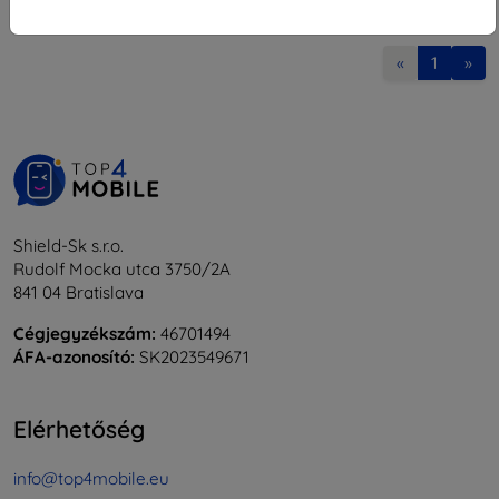
1
-
8
Összes találat
8
.
«
1
»
Shield-Sk s.r.o.
Rudolf Mocka utca 3750/2A
841 04 Bratislava
Cégjegyzékszám:
46701494
ÁFA-azonosító:
SK2023549671
Elérhetőség
info@top4mobile.eu