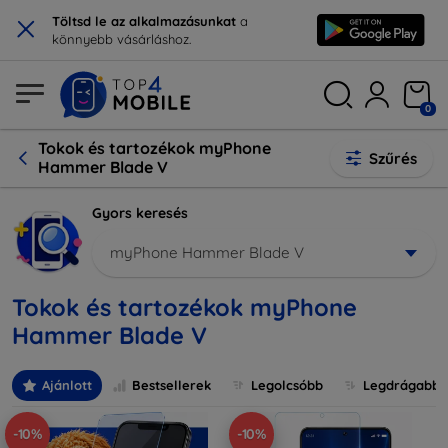
×
Töltsd le az alkalmazásunkat
a
könnyebb vásárláshoz.
0
Tokok és tartozékok myPhone
Szűrés
Hammer Blade V
Gyors keresés
myPhone Hammer Blade V
Tokok és tartozékok myPhone
Hammer Blade V
Ajánlott
Bestsellerek
Legolcsóbb
Legdrágabb
-10%
-10%