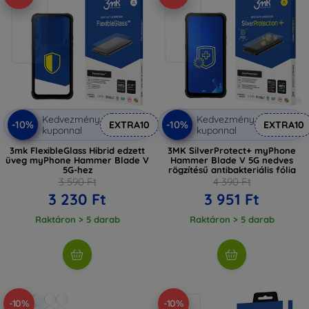
Kedvezmény
Kedvezmény
-10%
-10%
EXTRA10
EXTRA10
kuponnal
kuponnal
3mk FlexibleGlass Hibrid edzett
3MK SilverProtect+ myPhone
üveg myPhone Hammer Blade V
Hammer Blade V 5G nedves
5G-hez
rögzítésű antibakteriális fólia
3 590 Ft
4 390 Ft
3 230 Ft
3 951 Ft
Raktáron > 5 darab
Raktáron > 5 darab
-10%
-10%