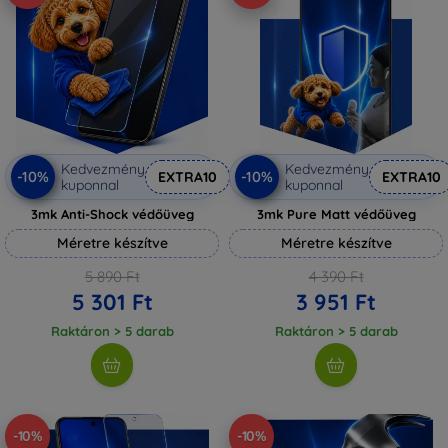
Kedvezmény
Kedvezmény
-10%
-10%
EXTRA10
EXTRA10
kuponnal
kuponnal
3mk Anti-Shock védőüveg
3mk Pure Matt védőüveg
Méretre készítve
Méretre készítve
5 890 Ft
4 390 Ft
5 301 Ft
3 951 Ft
Raktáron > 5 darab
Raktáron > 5 darab
-10%
-10%