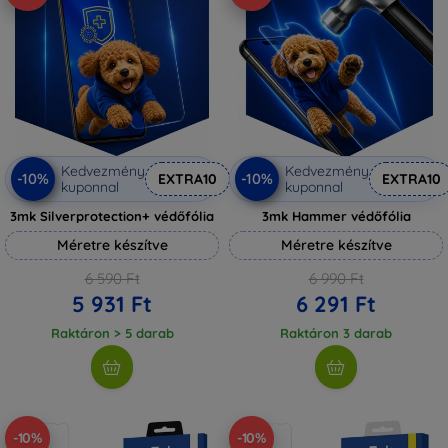
Kedvezmény
Kedvezmény
-10%
-10%
EXTRA10
EXTRA10
kuponnal
kuponnal
3mk Silverprotection+ védőfólia
3mk Hammer védőfólia
Méretre készítve
Méretre készítve
6 590 Ft
6 990 Ft
5 931 Ft
6 291 Ft
Raktáron > 5 darab
Raktáron 3 darab
-10%
-10%