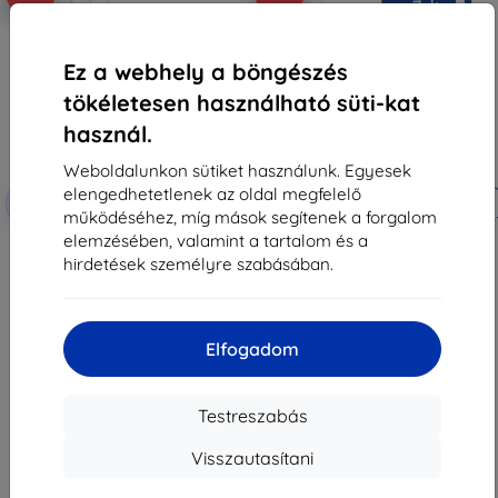
Ez a webhely a böngészés
tökéletesen használható süti-kat
használ.
Weboldalunkon sütiket használunk. Egyesek
elengedhetetlenek az oldal megfelelő
Kedvezmény
Kedvezmény
-10%
-10%
EXTRA10
EXTRA10
kuponnal
kuponnal
működéséhez, míg mások segítenek a forgalom
elemzésében, valamint a tartalom és a
3MK Lens Protect myPhone
3MK ARC+ teljes képernyős fólia
Hammer Blade V 5G
myPhone Hammer Blade V 5G-
hirdetések személyre szabásában.
kameraobjektív védelem 4 db
hez
3 290 Ft
3 990 Ft
2 961 Ft
3 591 Ft
Elfogadom
Raktáron > 5 darab
Raktáron > 5 darab
Testreszabás
Visszautasítani