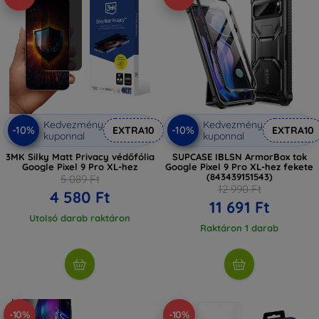
Kedvezmény
Kedvezmény
-10%
-10%
EXTRA10
EXTRA10
kuponnal
kuponnal
3MK Silky Matt Privacy védőfólia
SUPCASE IBLSN ArmorBox tok
Google Pixel 9 Pro XL-hez
Google Pixel 9 Pro XL-hez fekete
(843439151543)
5 089 Ft
12 990 Ft
4 580 Ft
11 691 Ft
Utolsó darab raktáron
Raktáron 1 darab
-10%
-10%