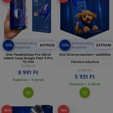
Kedvezmény
Kedvezmény
-10%
-10%
EXTRA10
EXTRA10
kuponnal
kuponnal
3mk FlexibleGlass Pro Hibrid
3mk Silverprotection+ védőfólia
edzett üveg Google Pixel 9 Pro
XL-hoz
Méretre készítve
9 990 Ft
6 590 Ft
8 991 Ft
5 931 Ft
Raktáron > 5 darab
Raktáron > 5 darab
-10%
-10%