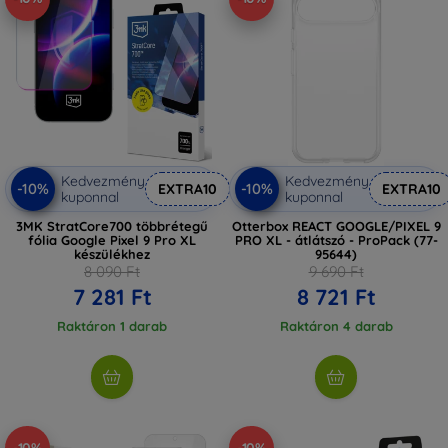
Kedvezmény
Kedvezmény
-10%
-10%
EXTRA10
EXTRA10
kuponnal
kuponnal
3MK StratCore700 többrétegű
Otterbox REACT GOOGLE/PIXEL 9
fólia Google Pixel 9 Pro XL
PRO XL - átlátszó - ProPack (77-
készülékhez
95644)
8 090 Ft
9 690 Ft
7 281 Ft
8 721 Ft
Raktáron 1 darab
Raktáron 4 darab