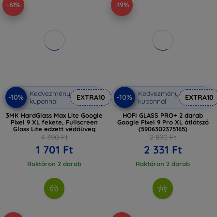
-61%
-19%
Kedvezmény
Kedvezmény
-10%
-10%
EXTRA10
EXTRA10
kuponnal
kuponnal
3MK HardGlass Max Lite Google
HOFI GLASS PRO+ 2 darab
Pixel 9 XL fekete, Fullscreen
Google Pixel 9 Pro XL átlátszó
Glass Lite edzett védőüveg
(5906302375165)
4 390 Ft
2 890 Ft
1 701 Ft
2 331 Ft
Raktáron 2 darab
Raktáron 2 darab