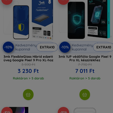
Kedvezmény
Kedvezmény
-10%
-10%
EXTRA10
EXTRA10
kuponnal
kuponnal
3mk FlexibleGlass Hibrid edzett
3mk 1UP védőfólia Google Pixel 9
üveg Google Pixel 9 Pro XL-hoz
Pro XL készülékhez
3 590 Ft
7 790 Ft
3 230 Ft
7 011 Ft
Raktáron > 5 darab
Raktáron > 5 darab
-10%
-10%