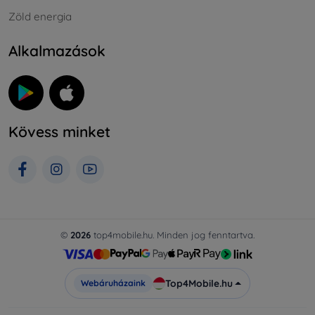
Zöld energia
Alkalmazások
Kövess minket
©
2026
top4mobile.hu. Minden jog fenntartva.
Top4Mobile.hu
Webáruházaink