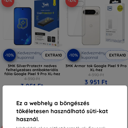
-10%
-10%
Kedvezmény
Kedvezmény
-10%
-10%
EXTRA10
EXTRA10
kuponnal
kuponnal
3MK SilverProtect+ nedves
3MK Armor tok Google Pixel 9 Pro
felhelyezéses antibakteriális
XL-hez
fólia Google Pixel 9 Pro XL-hez
4 390 Ft
4 390 Ft
3 951 Ft
3 951 Ft
Raktáron > 5 darab
Raktáron > 5 darab
Ez a webhely a böngészés
tökéletesen használható süti-kat
használ.