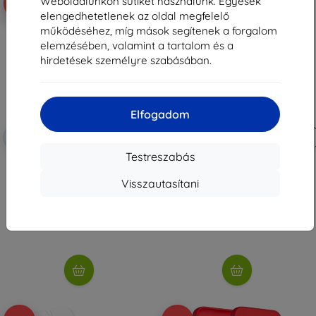
Weboldalunkon sütiket használunk. Egyesek
-10%
-10%
elengedhetetlenek az oldal megfelelő
működéséhez, míg mások segítenek a forgalom
elemzésében, valamint a tartalom és a
hirdetések személyre szabásában.
Elfogadom
Kedvezmény
Kedvezmény
-10%
-10%
EXTRA10
EXTRA10
kuponnal
kuponnal
Testreszabás
3MK ARC+ teljes képernyős fólia
Spigen Glass tR EZ Fit (Privacy) 2
Google Pixel 9 Pro XL-hez
db - Google Pixel 9 Pro XL
Visszautasítani
3 990 Ft
11 889 Ft
3 591 Ft
10 700 Ft
Raktáron > 5 darab
Raktáron 5 darab