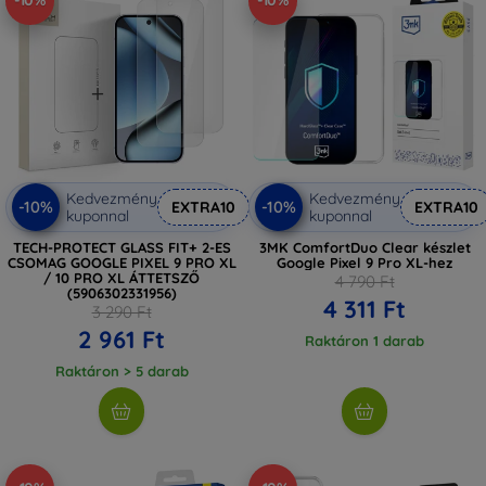
-10%
-10%
Kedvezmény
Kedvezmény
-10%
-10%
EXTRA10
EXTRA10
kuponnal
kuponnal
TECH-PROTECT GLASS FIT+ 2-ES
3MK ComfortDuo Clear készlet
CSOMAG GOOGLE PIXEL 9 PRO XL
Google Pixel 9 Pro XL-hez
/ 10 PRO XL ÁTTETSZŐ
4 790 Ft
(5906302331956)
4 311 Ft
3 290 Ft
2 961 Ft
Raktáron 1 darab
Raktáron > 5 darab