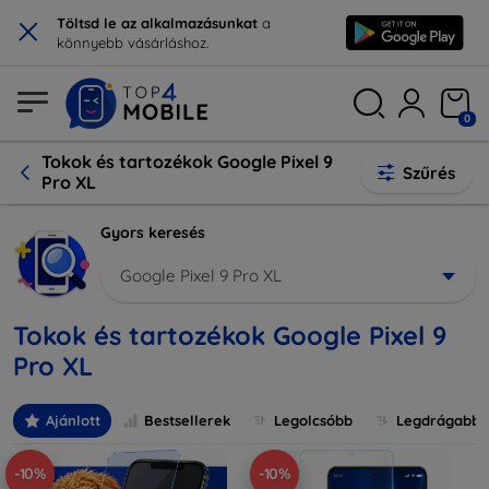
×
Töltsd le az alkalmazásunkat
a
könnyebb vásárláshoz.
0
Tokok és tartozékok Google Pixel 9
Szűrés
Pro XL
Gyors keresés
Google Pixel 9 Pro XL
Tokok és tartozékok Google Pixel 9
Pro XL
Ajánlott
Bestsellerek
Legolcsóbb
Legdrágabb
-10%
-10%