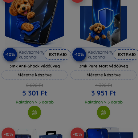
Kedvezmény
Kedvezmény
-10%
-10%
EXTRA10
EXTRA10
kuponnal
kuponnal
3mk Anti-Shock védőüveg
3mk Pure Matt védőüveg
Méretre készítve
Méretre készítve
5 890 Ft
4 390 Ft
5 301 Ft
3 951 Ft
Raktáron > 5 darab
Raktáron > 5 darab
-10%
-10%