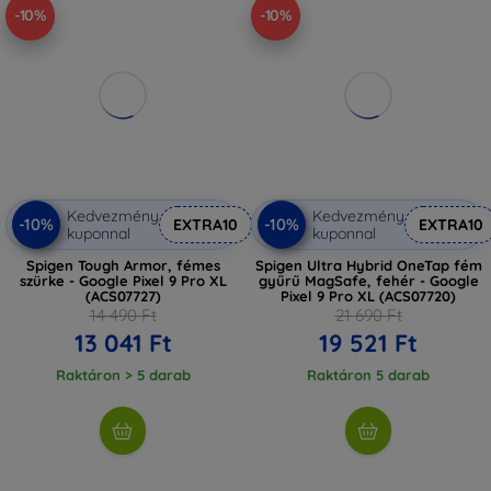
-10%
-10%
Kedvezmény
Kedvezmény
-10%
-10%
EXTRA10
EXTRA10
kuponnal
kuponnal
Spigen Tough Armor, fémes
Spigen Ultra Hybrid OneTap fém
szürke - Google Pixel 9 Pro XL
gyűrű MagSafe, fehér - Google
(ACS07727)
Pixel 9 Pro XL (ACS07720)
14 490 Ft
21 690 Ft
13 041 Ft
19 521 Ft
Raktáron > 5 darab
Raktáron 5 darab