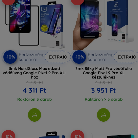
Kedvezmény
Kedvezmény
-10%
-10%
EXTRA10
EXTRA10
kuponnal
kuponnal
3mk HardGlass Max edzett
3mk Silky Matt Pro védőfólia
védőüveg Google Pixel 9 Pro XL-
Google Pixel 9 Pro XL
hoz
készülékhez
4 790 Ft
4 390 Ft
4 311 Ft
3 951 Ft
Raktáron 3 darab
Raktáron > 5 darab
-10%
-10%