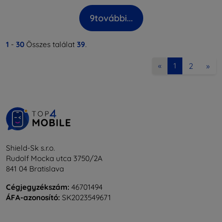
9
további...
1
-
30
Összes találat
39
.
2
»
«
1
Shield-Sk s.r.o.
Rudolf Mocka utca 3750/2A
841 04 Bratislava
Cégjegyzékszám:
46701494
ÁFA-azonosító:
SK2023549671