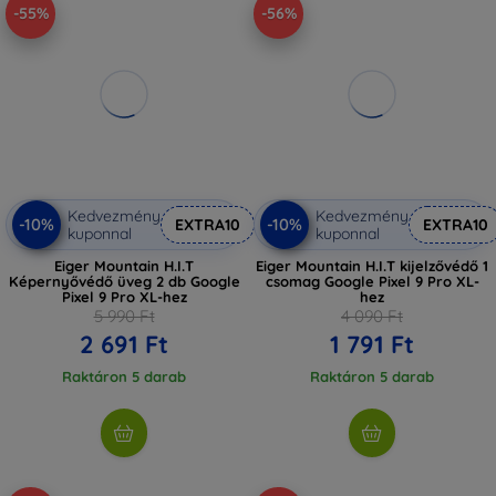
-55%
-56%
Kedvezmény
Kedvezmény
-10%
-10%
EXTRA10
EXTRA10
kuponnal
kuponnal
Eiger Mountain H.I.T
Eiger Mountain H.I.T kijelzővédő 1
Képernyővédő üveg 2 db Google
csomag Google Pixel 9 Pro XL-
Pixel 9 Pro XL-hez
hez
5 990 Ft
4 090 Ft
2 691 Ft
1 791 Ft
Raktáron 5 darab
Raktáron 5 darab