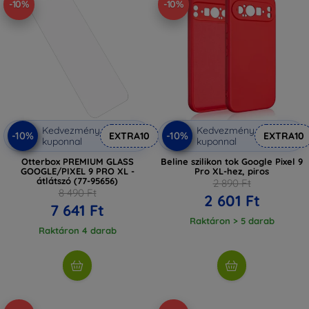
-10%
-10%
Kedvezmény
Kedvezmény
-10%
-10%
EXTRA10
EXTRA10
kuponnal
kuponnal
Otterbox PREMIUM GLASS
Beline szilikon tok Google Pixel 9
GOOGLE/PIXEL 9 PRO XL -
Pro XL-hez, piros
átlátszó (77-95656)
2 890 Ft
8 490 Ft
2 601 Ft
7 641 Ft
Raktáron > 5 darab
Raktáron 4 darab