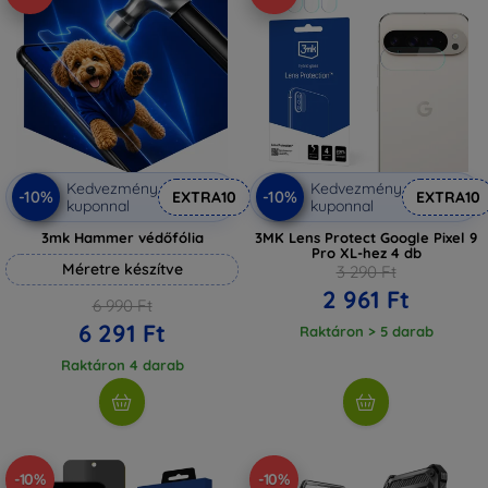
Kedvezmény
Kedvezmény
-10%
-10%
EXTRA10
EXTRA10
kuponnal
kuponnal
3mk Hammer védőfólia
3MK Lens Protect Google Pixel 9
Pro XL-hez 4 db
Méretre készítve
3 290 Ft
2 961 Ft
6 990 Ft
6 291 Ft
Raktáron > 5 darab
Raktáron 4 darab
-10%
-10%