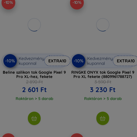
-10%
-10%
Kedvezmény
Kedvezmény
-10%
-10%
EXTRA10
EXTRA10
kuponnal
kuponnal
Beline szilikon tok Google Pixel 9
RINGKE ONYX tok Google Pixel 9
Pro XL-hez, fekete
Pro XL fekete (8809961788727)
2 890 Ft
3 590 Ft
2 601 Ft
3 230 Ft
Raktáron > 5 darab
Raktáron > 5 darab