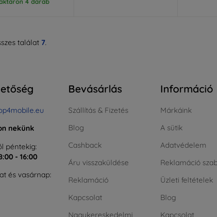
aktáron 4 darab
szes találat
7
.
hetőség
Bevásárlás
Információ
op4mobile.eu
Szállítás & Fizetés
Márkáink
Blog
A sütik
jon nekünk
Cashback
Adatvédelem
l péntekig:
8:00 - 16:00
Áru visszaküldése
Reklamáció szab
t és vasárnap:
Reklamáció
Üzleti feltételek
Kapcsolat
Blog
Nagykereskedelmi
Kapcsolat