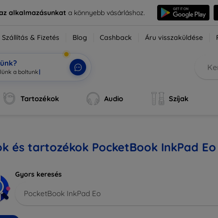
e az alkalmazásunkat
a könnyebb vásárláshoz.
Szállítás & Fizetés
Blog
Cashback
Áru visszaküldése
tünk?
Tartozékok
Audio
Szíjak
ok és tartozékok PocketBook InkPad Eo
Gyors keresés
PocketBook InkPad Eo