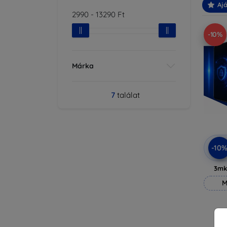
Ajá
2990
-
13290
Ft
-10%
Márka
7
találat
-10
3mk
M