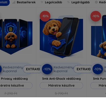
nlott
Bestsellerek
Legolcsóbb
Legdrágabb
Ked
-10%
-10%
Kedvezmény
Kedvezmény
%
-10%
-10%
EXTRA10
EXTRA10
kuponnal
kuponnal
k
 Privacy védőüveg
3mk Anti-Shock védőüveg
3mk Pur
éretre készítve
Méretre készítve
Mére
7 290 Ft
5 790 Ft
6 561 Ft
5 211 Ft
3