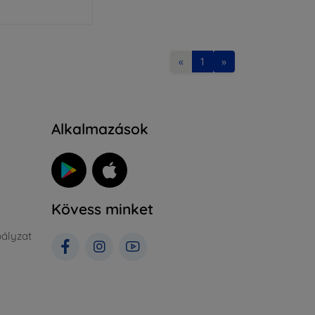
«
1
»
Alkalmazások
Kövess minket
ályzat