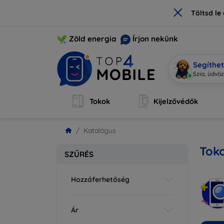
×
Töltsd l
Zöld energia
Írjon nekünk
Segíthe
Mo
|
Tokok
Kijelzővédők
Katalógus
Tok
SZŰRÉS
Hozzáferhetőség
Ár