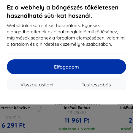
aktáron 3 darab
Raktáron > 5 darab
Raktá
Ez a webhely a böngészés tökéletesen
használható süti-kat használ.
-10%
-55%
Weboldalunkon sütiket használunk. Egyesek
elengedhetetlenek az oldal megfelelő működéséhez,
míg mások segítenek a forgalom elemzésében, valamint
a tartalom és a hirdetések személyre szabásában.
Elfogadom
Visszautasítani
Testreszabás
Kedvezmény
Kedvezmény
%
-10%
-10%
EXTRA10
EXTRA10
kuponnal
kuponnal
k
 Hammer védőfólia
3mk FlexibleGlass Pro hibrid
3MK Flexib
edzett üveg PocketBook
edzett 
éretre készítve
InkPad Eo-hoz
InkPad
13 290 Ft
6 990 Ft
11 961 Ft
2
6 291 Ft
Raktáron > 5 darab
Utolsó