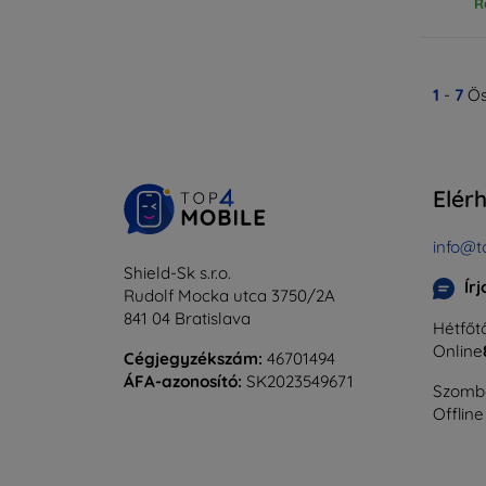
R
1
-
7
Ös
Elér
info@t
Shield-Sk s.r.o.
Ír
Rudolf Mocka utca 3750/2A
841 04 Bratislava
Hétfőtő
Online
Cégjegyzékszám:
46701494
ÁFA-azonosító:
SK2023549671
Szomba
Offline