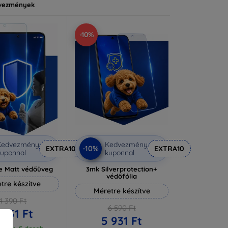
vezmények
-10%
Kedvezmény
Kedvezmény
-10%
EXTRA10
EXTRA10
uponnal
kuponnal
e Matt védőüveg
3mk Silverprotection+
védőfólia
tre készítve
Méretre készítve
4 390 Ft
6 590 Ft
 951 Ft
5 931 Ft