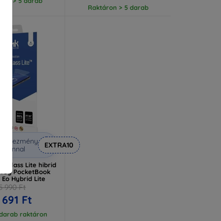
ron > 5 darab
Raktáron > 5 darab
Kedvezmény
EXTRA10
uponnal
leGlass Lite hibrid
üveg PocketBook
 Eo Hybrid Lite
5 990 Ft
 691 Ft
 darab raktáron