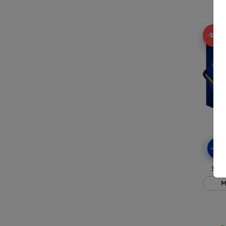
R
-10%
-10
3mk
M