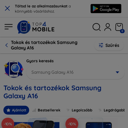
×
Töltsd le az alkalmazásunkat
a
könnyebb vásárláshoz.
0
Tokok és tartozékok Samsung
Szűrés
Galaxy A16
Gyors keresés
Samsung Galaxy A16
Tokok és tartozékok Samsung
Galaxy A16
Ajánlott
Bestsellerek
Legolcsóbb
Legdrágabb
-10%
-10%