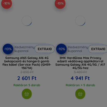
-10%
-10%
Kedvezmény
Kedvezmény
-10%
-10%
EXTRA10
EXTRA10
kuponnal
kuponnal
Samsung A165 Galaxy A16 4G
3MK HardGlass Max Privacy
bekapcsoló és hangerő gomb
edzett védőüveg applikátorral
flex kábel (Service Pack) (GH59-
Samsung Galaxy A16 4G/5G / A17
15671A)
4G/5G-hez
2 890 Ft
5 489 Ft
2 601 Ft
4 941 Ft
Raktáron 5 darab
Raktáron > 5 darab