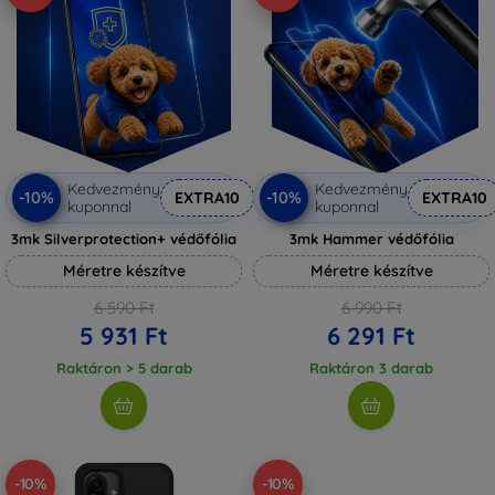
Kedvezmény
Kedvezmény
-10%
-10%
EXTRA10
EXTRA10
kuponnal
kuponnal
3mk Silverprotection+ védőfólia
3mk Hammer védőfólia
Méretre készítve
Méretre készítve
6 590 Ft
6 990 Ft
5 931 Ft
6 291 Ft
Raktáron > 5 darab
Raktáron 3 darab
-10%
-10%