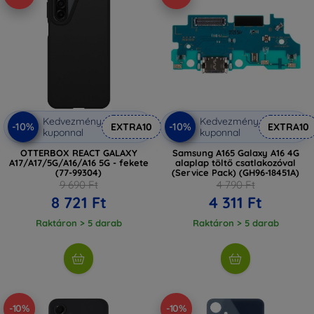
Kedvezmény
Kedvezmény
-10%
-10%
EXTRA10
EXTRA10
kuponnal
kuponnal
OTTERBOX REACT GALAXY
Samsung A165 Galaxy A16 4G
A17/A17/5G/A16/A16 5G - fekete
alaplap töltő csatlakozóval
(77-99304)
(Service Pack) (GH96-18451A)
9 690 Ft
4 790 Ft
8 721 Ft
4 311 Ft
Raktáron > 5 darab
Raktáron > 5 darab
-10%
-10%