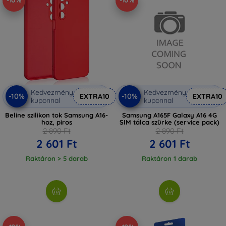
-10%
-10%
Kedvezmény
Kedvezmény
-10%
-10%
EXTRA10
EXTRA10
kuponnal
kuponnal
Beline szilikon tok Samsung A16-
Samsung A165F Galaxy A16 4G
hoz, piros
SIM tálca szürke (service pack)
2 890 Ft
2 890 Ft
2 601 Ft
2 601 Ft
Raktáron > 5 darab
Raktáron 1 darab