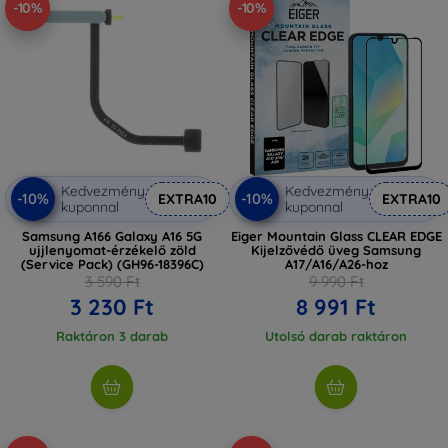
-10%
-10%
Kedvezmény
Kedvezmény
-10%
-10%
EXTRA10
EXTRA10
kuponnal
kuponnal
Samsung A166 Galaxy A16 5G
Eiger Mountain Glass CLEAR EDGE
ujjlenyomat-érzékelő zöld
Kijelzővédő üveg Samsung
(Service Pack) (GH96-18396C)
A17/A16/A26-hoz
3 590 Ft
9 990 Ft
3 230 Ft
8 991 Ft
Raktáron 3 darab
Utolsó darab raktáron