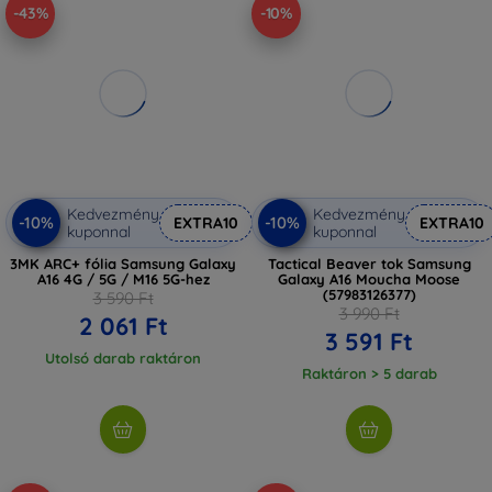
-43%
-10%
Kedvezmény
Kedvezmény
-10%
-10%
EXTRA10
EXTRA10
kuponnal
kuponnal
3MK ARC+ fólia Samsung Galaxy
Tactical Beaver tok Samsung
A16 4G / 5G / M16 5G-hez
Galaxy A16 Moucha Moose
(57983126377)
3 590 Ft
3 990 Ft
2 061 Ft
3 591 Ft
Utolsó darab raktáron
Raktáron > 5 darab