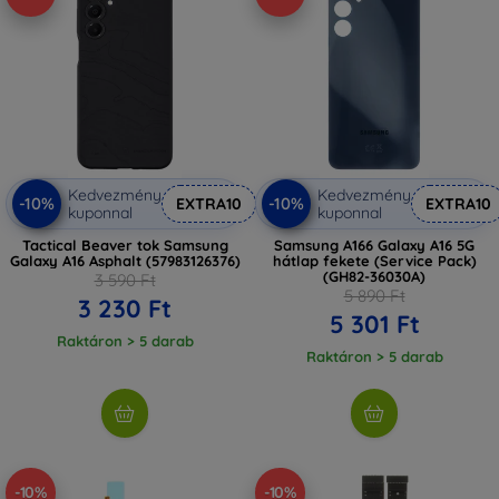
Kedvezmény
Kedvezmény
-10%
-10%
EXTRA10
EXTRA10
kuponnal
kuponnal
Tactical Beaver tok Samsung
Samsung A166 Galaxy A16 5G
Galaxy A16 Asphalt (57983126376)
hátlap fekete (Service Pack)
(GH82-36030A)
3 590 Ft
5 890 Ft
3 230 Ft
5 301 Ft
Raktáron > 5 darab
Raktáron > 5 darab
-10%
-10%