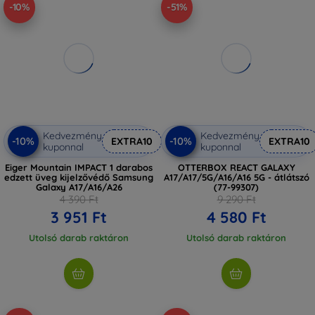
-10%
-51%
Kedvezmény
Kedvezmény
-10%
-10%
EXTRA10
EXTRA10
kuponnal
kuponnal
Eiger Mountain IMPACT 1 darabos
OTTERBOX REACT GALAXY
edzett üveg kijelzővédő Samsung
A17/A17/5G/A16/A16 5G - átlátszó
Galaxy A17/A16/A26
(77-99307)
4 390 Ft
9 290 Ft
3 951 Ft
4 580 Ft
Utolsó darab raktáron
Utolsó darab raktáron