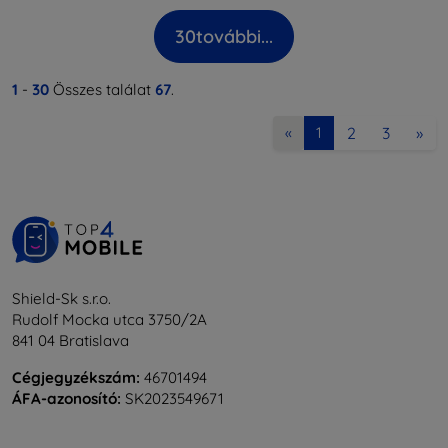
30
további...
1
-
30
Összes találat
67
.
2
3
»
«
1
Shield-Sk s.r.o.
Rudolf Mocka utca 3750/2A
841 04 Bratislava
Cégjegyzékszám:
46701494
ÁFA-azonosító:
SK2023549671