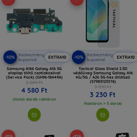
Kedvezmény
Kedvezmény
-10%
-10%
EXTRA10
EXTRA10
kuponnal
kuponnal
Samsung A166 Galaxy A16 5G
Tactical Glass Shield 2.5D
alaplap töltő csatlakozóval
védőüveg Samsung Galaxy A16
(Service Pack) (GH96-18449A)
4G/5G / A26 5G-hez átlátszó
(57983123376)
5 089 Ft
3 590 Ft
4 580 Ft
3 230 Ft
Utolsó darab raktáron
Raktáron > 5 darab
-10%
-10%