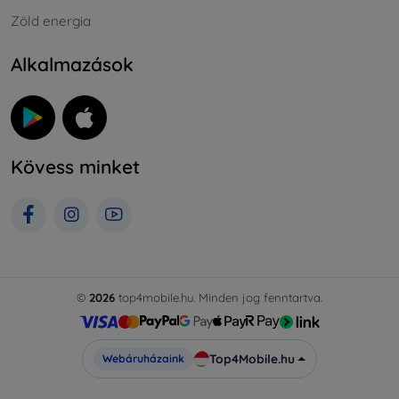
Zöld energia
Alkalmazások
Kövess minket
©
2026
top4mobile.hu. Minden jog fenntartva.
Top4Mobile.hu
Webáruházaink