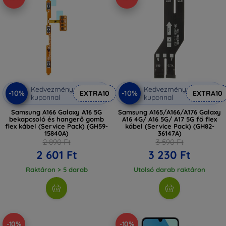
Kedvezmény
Kedvezmény
-10%
-10%
EXTRA10
EXTRA10
kuponnal
kuponnal
Samsung A166 Galaxy A16 5G
Samsung A165/A166/A176 Galaxy
bekapcsoló és hangerő gomb
A16 4G/ A16 5G/ A17 5G fő flex
flex kábel (Service Pack) (GH59-
kábel (Service Pack) (GH82-
15840A)
36147A)
2 890 Ft
3 590 Ft
2 601 Ft
3 230 Ft
Raktáron > 5 darab
Utolsó darab raktáron
-10%
-10%