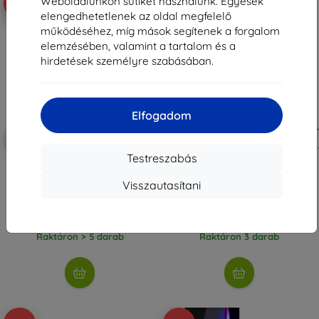
Weboldalunkon sütiket használunk. Egyesek
-10%
-10%
elengedhetetlenek az oldal megfelelő
működéséhez, míg mások segítenek a forgalom
elemzésében, valamint a tartalom és a
hirdetések személyre szabásában.
Elfogadom
Kedvezmény
Kedvezmény
-10%
-10%
EXTRA10
EXTRA10
kuponnal
kuponnal
Testreszabás
3mk HardGlass Max Black Edzett
Samsung A165F Galaxy A16 4G
üveg Samsung Galaxy
Sim Tray Black (Service Pack)
Visszautasítani
A16/A26/M16-hez
(57983129954)
3 590 Ft
2 890 Ft
3 230 Ft
2 601 Ft
Raktáron > 5 darab
Raktáron 3 darab