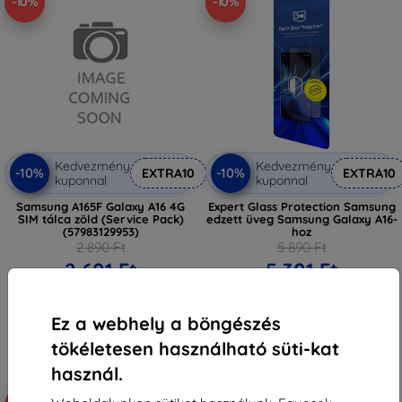
-10%
-10%
Kedvezmény
Kedvezmény
-10%
-10%
EXTRA10
EXTRA10
kuponnal
kuponnal
Samsung A165F Galaxy A16 4G
Expert Glass Protection Samsung
SIM tálca zöld (Service Pack)
edzett üveg Samsung Galaxy A16-
(57983129953)
hoz
2 890 Ft
5 890 Ft
2 601 Ft
5 301 Ft
Raktáron 3 darab
Raktáron > 5 darab
Ez a webhely a böngészés
tökéletesen használható süti-kat
használ.