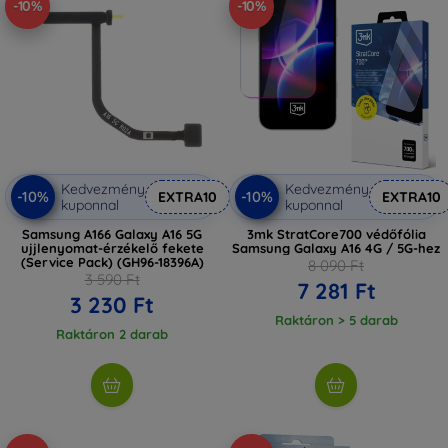
-10%
-10%
Kedvezmény
Kedvezmény
-10%
-10%
EXTRA10
EXTRA10
kuponnal
kuponnal
Samsung A166 Galaxy A16 5G
3mk StratCore700 védőfólia
ujjlenyomat-érzékelő fekete
Samsung Galaxy A16 4G / 5G-hez
(Service Pack) (GH96-18396A)
8 090 Ft
3 590 Ft
7 281 Ft
3 230 Ft
Raktáron > 5 darab
Raktáron 2 darab