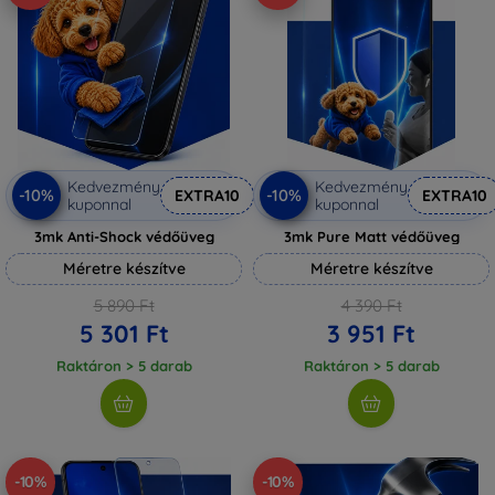
Kedvezmény
Kedvezmény
-10%
-10%
EXTRA10
EXTRA10
kuponnal
kuponnal
3mk Anti-Shock védőüveg
3mk Pure Matt védőüveg
Méretre készítve
Méretre készítve
5 890 Ft
4 390 Ft
5 301 Ft
3 951 Ft
Raktáron > 5 darab
Raktáron > 5 darab
-10%
-10%