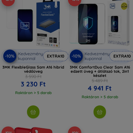
Kedvezmény
Kedvezmény
-10%
-10%
EXTRA10
EXTRA10
kuponnal
kuponnal
3MK FlexibleGlass Sam A16 hibrid
3MK ComfortDuo Clear Sam A16
védőüveg
edzett üveg + átlátszó tok, 2in1
készlet
3 590 Ft
5 489 Ft
3 230 Ft
4 941 Ft
Raktáron > 5 darab
Raktáron > 5 darab