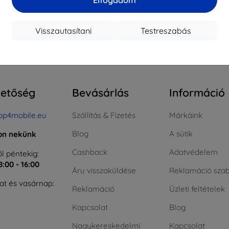
ktáron > 5 darab
Raktáron > 5 darab
Raktá
Visszautasítani
Testreszabás
szes találat
4
.
hetőség
Bevásárlás
Információ
op4mobile.eu
Szállítás & Fizetés
Márkáink
Blog
A sütik
jon nekünk
Cashback
Adatvédelem
l péntekig:
8:00 - 16:00
Áru visszaküldése
Reklamáció szab
t és vasárnap:
Reklamáció
Üzleti feltételek
Kapcsolat
Blog
Nagykereskedelmi
Kapcsolat