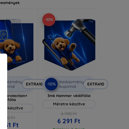
vezmények
-10%
Kedvezmény
Kedvezmény
-10%
EXTRA10
EXTRA10
uponnal
kuponnal
lverprotection+
3mk Hammer védőfólia
védőfólia
Méretre készítve
tre készítve
6 990 Ft
6 590 Ft
6 291 Ft
 931 Ft