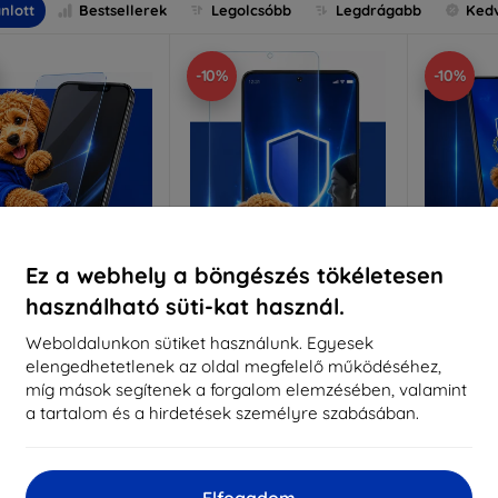
nlott
Bestsellerek
Legolcsóbb
Legdrágabb
Ked
-10%
-10%
Ez a webhely a böngészés tökéletesen
használható süti-kat használ.
Kedvezmény
Kedvezmény
%
-10%
-10%
EXTRA10
EXTRA10
kuponnal
kuponnal
k
Weboldalunkon sütiket használunk. Egyesek
elengedhetetlenek az oldal megfelelő működéséhez,
nti-Shock védőüveg
3mk Pure Matt védőüveg
3mk Si
míg mások segítenek a forgalom elemzésében, valamint
éretre készítve
Méretre készítve
a tartalom és a hirdetések személyre szabásában.
Mére
5 890 Ft
4 390 Ft
5 301 Ft
3 951 Ft
5
Elfogadom