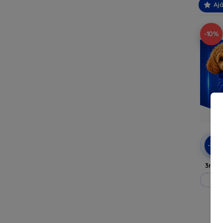
Ajá
-10%
-10
3mk A
M