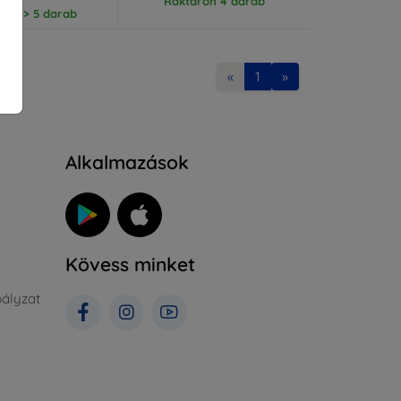
Raktáron 4 darab
ron > 5 darab
«
1
»
Alkalmazások
Kövess minket
ályzat