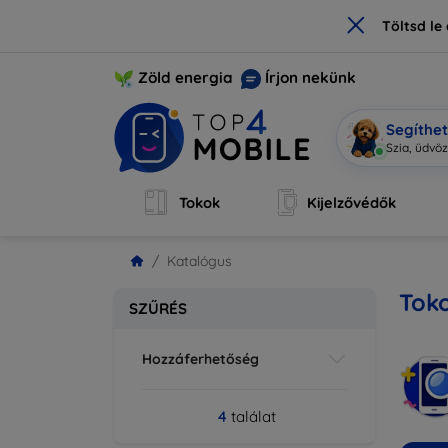
×
Töltsd l
Zöld energia
Írjon nekünk
Segíthe
Szia, üdvö
Tokok
Kijelzővédők
Katalógus
Toko
SZŰRÉS
Hozzáferhetőség
4
találat