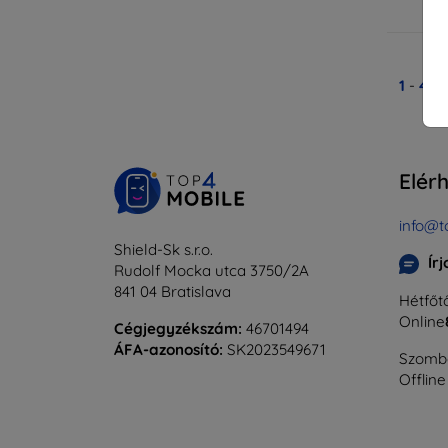
Ra
1
-
4
Ös
Elér
info@t
Shield-Sk s.r.o.
Ír
Rudolf Mocka utca 3750/2A
841 04 Bratislava
Hétfőtő
Online
Cégjegyzékszám:
46701494
ÁFA-azonosító:
SK2023549671
Szomba
Offline