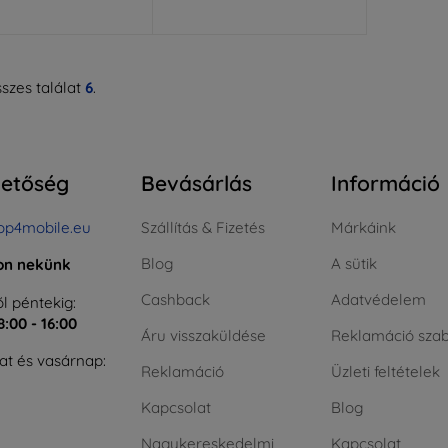
szes találat
6
.
hetőség
Bevásárlás
Információ
op4mobile.eu
Szállítás & Fizetés
Márkáink
Blog
A sütik
jon nekünk
Cashback
Adatvédelem
l péntekig:
8:00 - 16:00
Áru visszaküldése
Reklamáció szab
t és vasárnap:
Reklamáció
Üzleti feltételek
Kapcsolat
Blog
Nagykereskedelmi
Kapcsolat