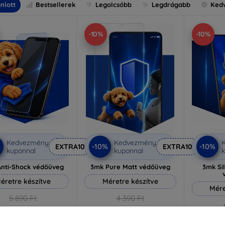
nlott
Bestsellerek
Legolcsóbb
Legdrágabb
Ked
-10%
-10%
Kedvezmény
Kedvezmény
%
-10%
-10%
EXTRA10
EXTRA10
kuponnal
kuponnal
k
nti-Shock védőüveg
3mk Pure Matt védőüveg
3mk Si
éretre készítve
Méretre készítve
Mére
5 890 Ft
4 390 Ft
5 301 Ft
3 951 Ft
5