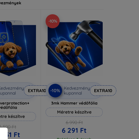
vezmények
-10%
Kedvezmény
Kedvezmény
-10%
EXTRA10
EXTRA10
uponnal
kuponnal
lverprotection+
3mk Hammer védőfólia
védőfólia
Méretre készítve
tre készítve
6 990 Ft
6 590 Ft
6 291 Ft
 931 Ft