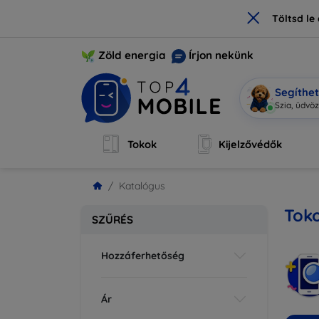
×
Töltsd l
Zöld energia
Írjon nekünk
Segíthe
|
Tokok
Kijelzővédők
Katalógus
Tok
SZŰRÉS
Hozzáferhetőség
Ár