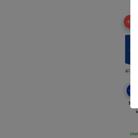
Ra
-62%
-10
3MK 
Po
Uto