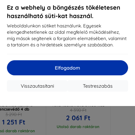
ktáron > 5 darab
Raktáron > 5 darab
Raktá
Ez a webhely a böngészés tökéletesen
használható süti-kat használ.
-53%
Weboldalunkon sütiket használunk. Egyesek
elengedhetetlenek az oldal megfelelő működéséhez,
míg mások segítenek a forgalom elemzésében, valamint
a tartalom és a hirdetések személyre szabásában.
Elfogadom
Visszautasítani
Testreszabás
Kedvezmény
Kedvezmény
%
-10%
EXTRA10
EXTRA10
kuponnal
kuponnal
Lens Protect Tecno
3MK ARC+ teljes képernyős
va 6 Neo kamera
fólia Tecno Pova 6 Neo-hoz
lencsevédő 4 db
4 390 Ft
3 290 Ft
2 061 Ft
1 251 Ft
Utolsó darab raktáron
lsó darab raktáron