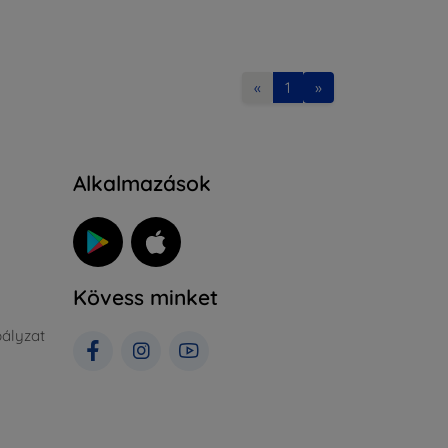
«
1
»
Alkalmazások
Kövess minket
ályzat