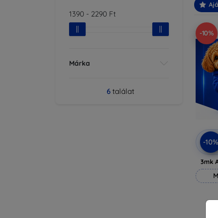
Ajá
1390
-
2290
Ft
-10%
Márka
6
találat
-10
3mk A
M