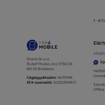
1
-
6
Ös
Elér
info@t
Shield-Sk s.r.o.
Ír
Rudolf Mocka utca 3750/2A
841 04 Bratislava
Hétfőtő
Online
Cégjegyzékszám:
46701494
ÁFA-azonosító:
SK2023549671
Szomba
Offline