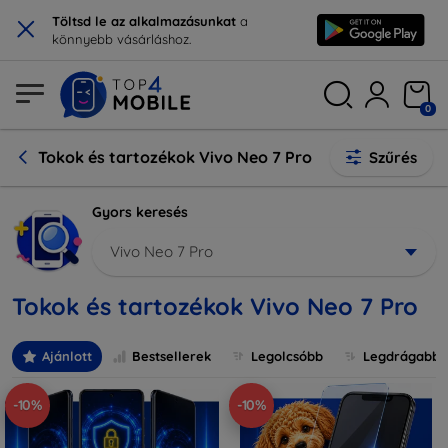
×
Töltsd le az alkalmazásunkat
a
könnyebb vásárláshoz.
0
Tokok és tartozékok Vivo Neo 7 Pro
Szűrés
Gyors keresés
Vivo Neo 7 Pro
Tokok és tartozékok Vivo Neo 7 Pro
Ajánlott
Bestsellerek
Legolcsóbb
Legdrágabb
-10%
-10%