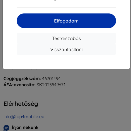
«
1
»
Elfogadom
Testreszabás
Visszautasítani
Shield-Sk s.r.o.
Rudolf Mocka utca 3750/2A
841 04 Bratislava
Cégjegyzékszám:
46701494
ÁFA-azonosító:
SK2023549671
Elérhetőség
info@top4mobile.eu
Írjon nekünk