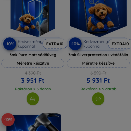
Kedvezmény
Kedvezmény
-10%
-10%
EXTRA10
EXTRA10
kuponnal
kuponnal
3mk Pure Matt védőüveg
3mk Silverprotection+ védőfólia
Méretre készítve
Méretre készítve
4 390 Ft
6 590 Ft
3 951 Ft
5 931 Ft
Raktáron > 5 darab
Raktáron > 5 darab
-10%