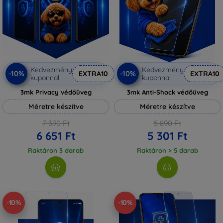
Kedvezmény
Kedvezmény
-10%
-10%
EXTRA10
EXTRA10
kuponnal
kuponnal
3mk Privacy védőüveg
3mk Anti-Shock védőüveg
Méretre készítve
Méretre készítve
7 390 Ft
5 890 Ft
6 651 Ft
5 301 Ft
Raktáron 3 darab
Raktáron > 5 darab
-10%
-10%