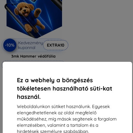
Kedvezmény
-10%
EXTRA10
kuponnal
3mk Hammer védőfólia
Méretre készítve
6 990 Ft
Ez a webhely a böngészés
6 291 Ft
tökéletesen használható süti-kat
Raktáron 4 darab
használ.
Weboldalunkon sütiket használunk. Egyesek
elengedhetetlenek az oldal megfelelő
működéséhez, míg mások segítenek a forgalom
elemzésében, valamint a tartalom és a
1
-
5
Összes találat
5
.
hirdetések személyre szabásában.