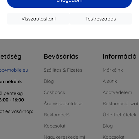
ktáron > 5 darab
Raktáron > 5 darab
Raktá
Visszautasítani
Testreszabás
szes találat
4
.
hetőség
Bevásárlás
Információ
op4mobile.eu
Szállítás & Fizetés
Márkáink
Blog
A sütik
jon nekünk
Cashback
Adatvédelem
l péntekig:
8:00 - 16:00
Áru visszaküldése
Reklamáció szab
t és vasárnap:
Reklamáció
Üzleti feltételek
Kapcsolat
Blog
Nagykereskedelmi
Kapcsolat