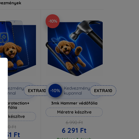
vezmények
-10%
Kedvezmény
Kedvezmény
-10%
EXTRA10
EXTRA10
uponnal
kuponnal
lverprotection+
3mk Hammer védőfólia
védőfólia
Méretre készítve
tre készítve
6 990 Ft
6 590 Ft
6 291 Ft
 931 Ft