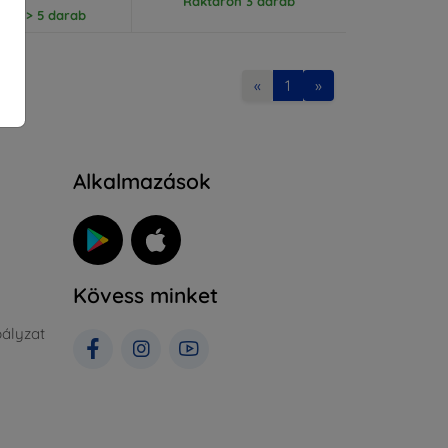
Raktáron 3 darab
ron > 5 darab
«
1
»
Alkalmazások
Kövess minket
ályzat