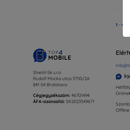
Ra
1
-
4
Ös
Elér
info@t
Shield-Sk s.r.o.
Ír
Rudolf Mocka utca 3750/2A
841 04 Bratislava
Hétfőtő
Online
Cégjegyzékszám:
46701494
ÁFA-azonosító:
SK2023549671
Szomba
Offline