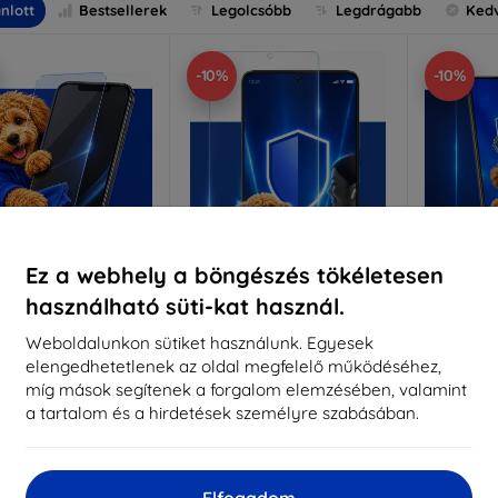
nlott
Bestsellerek
Legolcsóbb
Legdrágabb
Ked
-10%
-10%
Ez a webhely a böngészés tökéletesen
használható süti-kat használ.
Kedvezmény
Kedvezmény
%
-10%
-10%
EXTRA10
EXTRA10
kuponnal
kuponnal
k
Weboldalunkon sütiket használunk. Egyesek
elengedhetetlenek az oldal megfelelő működéséhez,
nti-Shock védőüveg
3mk Pure Matt védőüveg
3mk Si
míg mások segítenek a forgalom elemzésében, valamint
éretre készítve
Méretre készítve
a tartalom és a hirdetések személyre szabásában.
Mére
5 890 Ft
4 390 Ft
5 301 Ft
3 951 Ft
5
Elfogadom