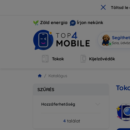
×
Töltsd l
Zöld energia
Írjon nekünk
Segíthe
|
Tokok
Kijelzővédők
Katalógus
Toko
SZŰRÉS
Hozzáferhetőség
4
találat