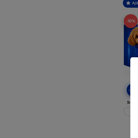
Ajá
-10%
-10
3mk A
M