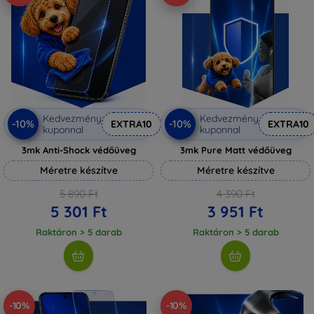
Kedvezmény
Kedvezmény
-10%
-10%
EXTRA10
EXTRA10
kuponnal
kuponnal
3mk Anti-Shock védőüveg
3mk Pure Matt védőüveg
Méretre készítve
Méretre készítve
5 890 Ft
4 390 Ft
5 301 Ft
3 951 Ft
Raktáron > 5 darab
Raktáron > 5 darab
-10%
-10%