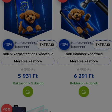
Kedvezmény
Kedvezmény
-10%
-10%
EXTRA10
EXTRA10
kuponnal
kuponnal
3mk Silverprotection+ védőfólia
3mk Hammer védőfólia
Méretre készítve
Méretre készítve
6 590 Ft
6 990 Ft
5 931 Ft
6 291 Ft
Raktáron > 5 darab
Raktáron 4 darab
-10%