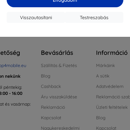
ktáron > 5 darab
Raktáron > 5 darab
Raktá
Visszautasítani
Testreszabás
szes találat
4
.
hetőség
Bevásárlás
Információ
op4mobile.eu
Szállítás & Fizetés
Márkáink
Blog
A sütik
jon nekünk
Cashback
Adatvédelem
l péntekig:
8:00 - 16:00
Áru visszaküldése
Reklamáció szab
t és vasárnap:
Reklamáció
Üzleti feltételek
Kapcsolat
Blog
Nagykereskedelmi
Kapcsolat