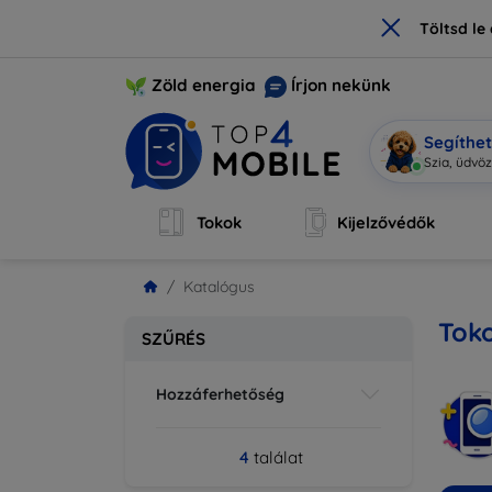
×
Töltsd l
Zöld energia
Írjon nekünk
Segíthe
Szia, ü
|
Tokok
Kijelzővédők
Katalógus
Tok
SZŰRÉS
Hozzáferhetőség
4
találat