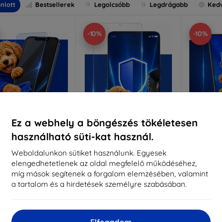
nlott
Bestsellerek
Legolcsóbb
Legdrágabb
Ked
-10%
-10%
Ez a webhely a böngészés tökéletesen
használható süti-kat használ.
Kedvezmény
Kedvezmény
%
-10%
-10%
EXTRA10
EXTRA10
kuponnal
kuponnal
k
Weboldalunkon sütiket használunk. Egyesek
elengedhetetlenek az oldal megfelelő működéséhez,
nti-Shock védőüveg
3mk Pure Matt védőüveg
3mk Si
míg mások segítenek a forgalom elemzésében, valamint
éretre készítve
Méretre készítve
a tartalom és a hirdetések személyre szabásában.
Mére
5 890 Ft
4 390 Ft
5 301 Ft
3 951 Ft
5
Elfogadom