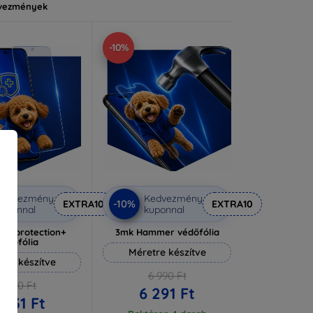
vezmények
-10%
Kedvezmény
Kedvezmény
-10%
EXTRA10
EXTRA10
uponnal
kuponnal
lverprotection+
3mk Hammer védőfólia
védőfólia
Méretre készítve
tre készítve
6 990 Ft
6 590 Ft
6 291 Ft
 931 Ft