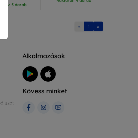
Raktáron 4 darab
ron > 5 darab
«
1
»
Alkalmazások
Kövess minket
ályzat