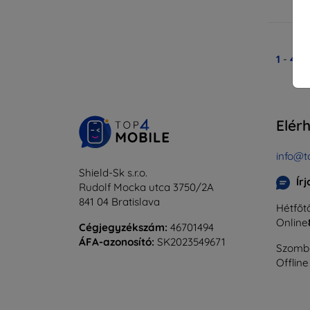
Ra
1
-
4
Ös
Elér
info@t
Shield-Sk s.r.o.
Ír
Rudolf Mocka utca 3750/2A
841 04 Bratislava
Hétfőtő
Online
Cégjegyzékszám:
46701494
ÁFA-azonosító:
SK2023549671
Szomba
Offline