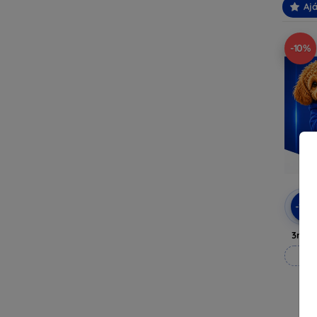
Ajá
-10%
-10
3mk A
M