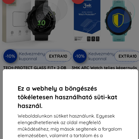
Kedvezmény
Kedvezmény
-10%
-10%
EXTRA10
EXTRA10
kuponnal
kuponnal
TECH-PROTECT GLASS FIT+ 2-DB
3MK ARC Watch teljes képernyős
GARMIN FORERUNNER 55 CLEAR
védőfólia Garmin Forerunner 55-
(5906302368761)
höz
3 590 Ft
3 590 Ft
Ez a webhely a böngészés
2 691 Ft
3 230 Ft
tökéletesen használható süti-kat
Utolsó darab raktáron
Raktáron > 5 darab
használ.
Weboldalunkon sütiket használunk. Egyesek
elengedhetetlenek az oldal megfelelő
működéséhez, míg mások segítenek a forgalom
elemzésében, valamint a tartalom és a