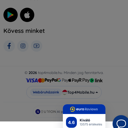
Kövess minket
©
2026
top4mobile.hu. Minden jog fenntartva.
Top4Mobile.hu
Webáruházaink
AI powered by
Eurion
Kiváló
4.6
13575 értékelés