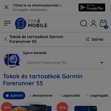
×
Töltsd le az alkalmazásunkat
a
könnyebb vásárláshoz.
0
Tokok és tartozékok Garmin
Szűrés
Forerunner 55
Gyors keresés
Garmin Forerunner 55
Tokok és tartozékok Garmin
Forerunner 55
Ajánlott
Bestsellerek
Legolcsóbb
Legdrágabb
-10%
-10%