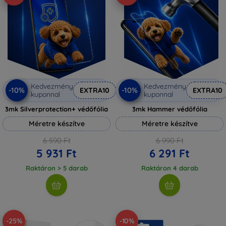
Kedvezmény
Kedvezmény
-10%
-10%
EXTRA10
EXTRA10
kuponnal
kuponnal
3mk Silverprotection+ védőfólia
3mk Hammer védőfólia
Méretre készítve
Méretre készítve
6 590 Ft
6 990 Ft
5 931 Ft
6 291 Ft
Raktáron > 5 darab
Raktáron 4 darab
-25%
-10%