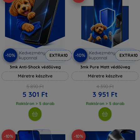
Kedvezmény
Kedvezmény
-10%
-10%
EXTRA10
EXTRA10
kuponnal
kuponnal
3mk Anti-Shock védőüveg
3mk Pure Matt védőüveg
Méretre készítve
Méretre készítve
5 890 Ft
4 390 Ft
5 301 Ft
3 951 Ft
Raktáron > 5 darab
Raktáron > 5 darab
-10%
-10%