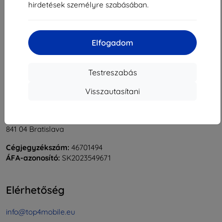
hirdetések személyre szabásában.
1
-
6
Összes találat
6
.
«
1
»
Elfogadom
Testreszabás
Visszautasítani
Shield-Sk s.r.o.
Rudolf Mocka utca 3750/2A
841 04 Bratislava
Cégjegyzékszám:
46701494
ÁFA-azonosító:
SK2023549671
Elérhetőség
info@top4mobile.eu