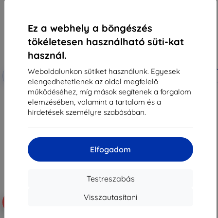
Ez a webhely a böngészés
tökéletesen használható süti-kat
használ.
Weboldalunkon sütiket használunk. Egyesek
Kedvezmény
Kedvezmény
-10%
-10%
EXTRA10
EXTRA10
kuponnal
kuponnal
elengedhetetlenek az oldal megfelelő
működéséhez, míg mások segítenek a forgalom
3mk 1UP védőfólia Realme 13
Beline átlátszó tok Realme 13 Pro
Pro+ 5G / Realme 13 Pro 5G
1mm
elemzésében, valamint a tartalom és a
készülékhez
2 890 Ft
hirdetések személyre szabásában.
7 790 Ft
2 601 Ft
7 011 Ft
Raktáron > 5 darab
Raktáron > 5 darab
Elfogadom
Testreszabás
Visszautasítani
-10%
-57%