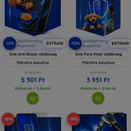
Kedvezmény
Kedvezmény
-10%
-10%
EXTRA10
EXTRA10
kuponnal
kuponnal
3mk Anti-Shock védőüveg
3mk Pure Matt védőüveg
Méretre készítve
Méretre készítve
5 890 Ft
4 390 Ft
5 301 Ft
3 951 Ft
Raktáron > 5 darab
Raktáron > 5 darab
-10%
-10%