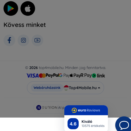
Kövess minket
©
2026
top4mobile.hu. Minden jog fenntartva.
Top4Mobile.hu
Webáruházaink
AI powered by
Eurion
Kiváló
4.6
13575 értékelés