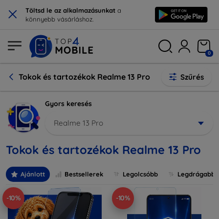
×
Töltsd le az alkalmazásunkat
a
könnyebb vásárláshoz.
0
Tokok és tartozékok Realme 13 Pro
Szűrés
Gyors keresés
Realme 13 Pro
Tokok és tartozékok Realme 13 Pro
Ajánlott
Bestsellerek
Legolcsóbb
Legdrágabb
-10%
-10%