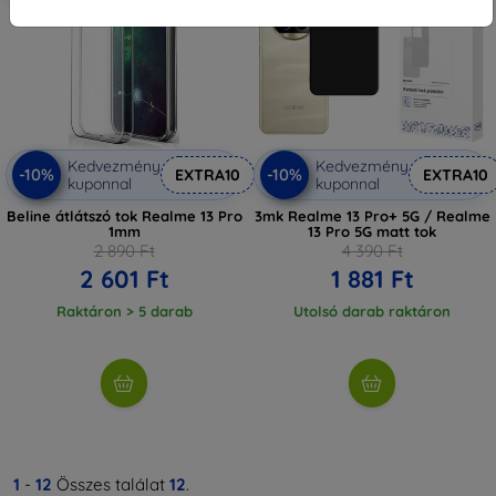
Kedvezmény
Kedvezmény
-10%
-10%
EXTRA10
EXTRA10
kuponnal
kuponnal
Beline átlátszó tok Realme 13 Pro
3mk Realme 13 Pro+ 5G / Realme
1mm
13 Pro 5G matt tok
2 890 Ft
4 390 Ft
2 601 Ft
1 881 Ft
Raktáron > 5 darab
Utolsó darab raktáron
1
-
12
Összes találat
12
.