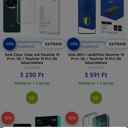
Kedvezmény
Kedvezmény
-10%
-10%
EXTRA10
EXTRA10
kuponnal
kuponnal
3mk Clear Case tok Realme 13
3mk ARC+ védőfólia Realme 13
Pro+ 5G / Realme 13 Pro 5G
Pro+ 5G / Realme 13 Pro 5G
készülékhez
készülékhez
3 590 Ft
3 990 Ft
3 230 Ft
3 591 Ft
Raktáron > 5 darab
Raktáron > 5 darab
-10%
-10%