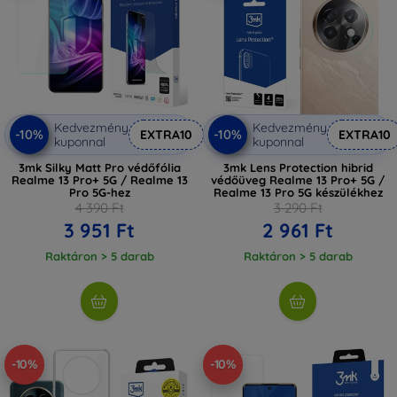
Kedvezmény
Kedvezmény
-10%
-10%
EXTRA10
EXTRA10
kuponnal
kuponnal
3mk Silky Matt Pro védőfólia
3mk Lens Protection hibrid
Realme 13 Pro+ 5G / Realme 13
védőüveg Realme 13 Pro+ 5G /
Pro 5G-hez
Realme 13 Pro 5G készülékhez
4 390 Ft
3 290 Ft
3 951 Ft
2 961 Ft
Raktáron > 5 darab
Raktáron > 5 darab
-10%
-10%