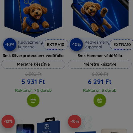
Kedvezmény
Kedvezmény
-10%
-10%
EXTRA10
EXTRA10
kuponnal
kuponnal
3mk Silverprotection+ védőfólia
3mk Hammer védőfólia
Méretre készítve
Méretre készítve
6 590 Ft
6 990 Ft
5 931 Ft
6 291 Ft
Raktáron > 5 darab
Raktáron 3 darab
-10%
-10%