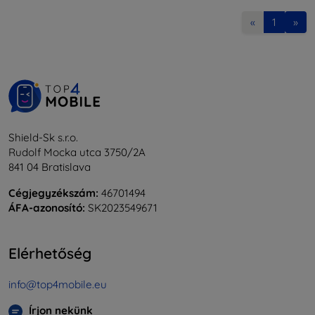
«
1
»
Shield-Sk s.r.o.
Rudolf Mocka utca 3750/2A
841 04 Bratislava
Cégjegyzékszám:
46701494
ÁFA-azonosító:
SK2023549671
Elérhetőség
info@top4mobile.eu
Írjon nekünk