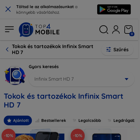
×
Töltsd le az alkalmazásunkat
a
könnyebb vásárláshoz.
0
Tokok és tartozékok Infinix Smart
Szűrés
HD 7
Gyors keresés
Infinix Smart HD 7
Tokok és tartozékok Infinix Smart
HD 7
Ajánlott
Bestsellerek
Legolcsóbb
Legdrágabb
-10%
-10%