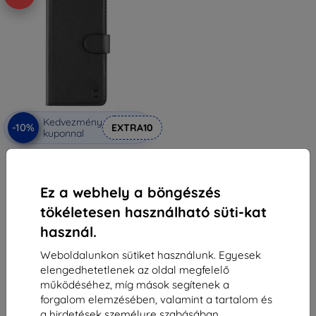
Kedvezmény
-10%
EXTRA10
kuponnal
Tactical Field Notes tok Infinix
Smart HD 7-hez fekete
(57983116366)
3 290 Ft
Ez a webhely a böngészés
2 961 Ft
tökéletesen használható süti-kat
Raktáron > 5 darab
használ.
Weboldalunkon sütiket használunk. Egyesek
elengedhetetlenek az oldal megfelelő
működéséhez, míg mások segítenek a
forgalom elemzésében, valamint a tartalom és
a hirdetések személyre szabásában.