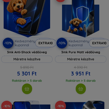
Kedvezmény
Kedvezmény
-10%
-10%
EXTRA10
EXTRA10
kuponnal
kuponnal
3mk Anti-Shock védőüveg
3mk Pure Matt védőüveg
Méretre készítve
Méretre készítve
5 890 Ft
4 390 Ft
5 301 Ft
3 951 Ft
Raktáron > 5 darab
Raktáron > 5 darab
-10%
-10%