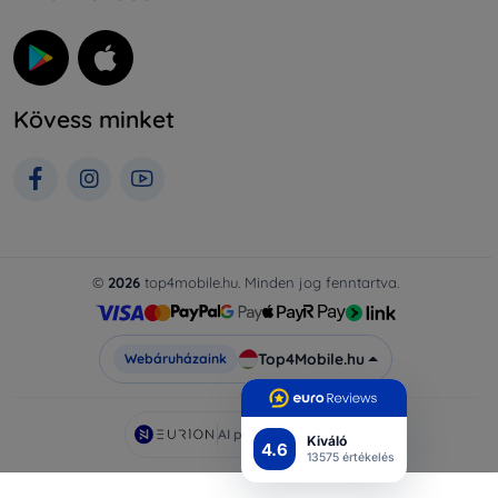
Kövess minket
©
2026
top4mobile.hu. Minden jog fenntartva.
Top4Mobile.hu
Webáruházaink
AI powered by
Eurion
Kiváló
4.6
13575 értékelés