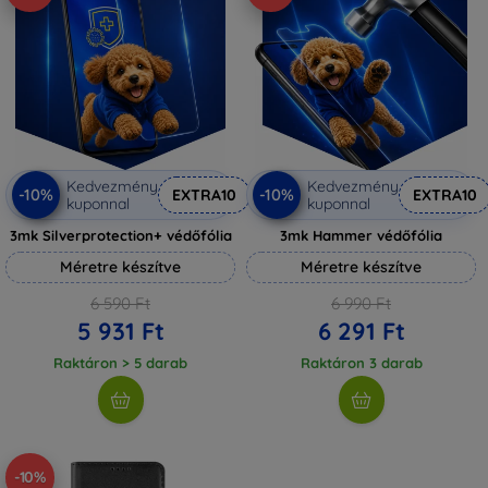
Kedvezmény
Kedvezmény
-10%
-10%
EXTRA10
EXTRA10
kuponnal
kuponnal
3mk Silverprotection+ védőfólia
3mk Hammer védőfólia
Méretre készítve
Méretre készítve
6 590 Ft
6 990 Ft
5 931 Ft
6 291 Ft
Raktáron > 5 darab
Raktáron 3 darab
-10%