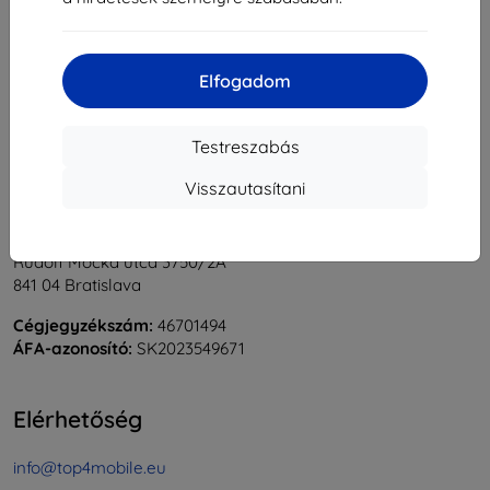
1
-
5
Összes találat
5
.
«
1
»
Elfogadom
Testreszabás
Visszautasítani
Shield-Sk s.r.o.
Rudolf Mocka utca 3750/2A
841 04 Bratislava
Cégjegyzékszám:
46701494
ÁFA-azonosító:
SK2023549671
Elérhetőség
info@top4mobile.eu