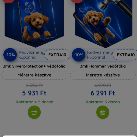
Kedvezmény
Kedvezmény
-10%
-10%
EXTRA10
EXTRA10
kuponnal
kuponnal
3mk Silverprotection+ védőfólia
3mk Hammer védőfólia
Méretre készítve
Méretre készítve
6 590 Ft
6 990 Ft
5 931 Ft
6 291 Ft
Raktáron > 5 darab
Raktáron 3 darab