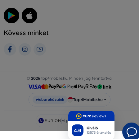
Kövess minket
©
2026
top4mobile.hu. Minden jog fenntartva.
Top4Mobile.hu
Webáruházaink
AI powered by
Eurion
Kiváló
4.6
13575 értékelés