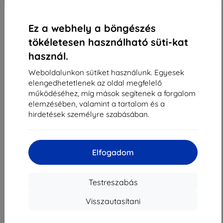
1
-
4
Összes találat
4
.
«
1
»
Ez a webhely a böngészés
tökéletesen használható süti-kat
használ.
Weboldalunkon sütiket használunk. Egyesek
elengedhetetlenek az oldal megfelelő
működéséhez, míg mások segítenek a forgalom
elemzésében, valamint a tartalom és a
Shield-Sk s.r.o.
hirdetések személyre szabásában.
Rudolf Mocka utca 3750/2A
841 04 Bratislava
Cégjegyzékszám:
46701494
Elfogadom
ÁFA-azonosító:
SK2023549671
Testreszabás
Elérhetőség
Visszautasítani
info@top4mobile.eu