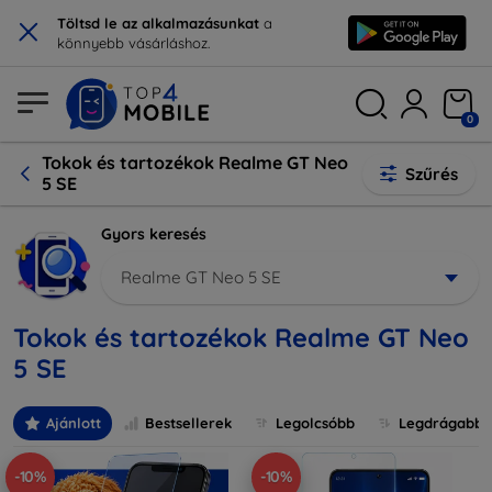
×
Töltsd le az alkalmazásunkat
a
könnyebb vásárláshoz.
0
Tokok és tartozékok Realme GT Neo
Szűrés
5 SE
Gyors keresés
Realme GT Neo 5 SE
Tokok és tartozékok Realme GT Neo
5 SE
Ajánlott
Bestsellerek
Legolcsóbb
Legdrágabb
-10%
-10%