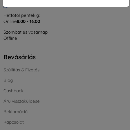
Írjon nekünk
Hétfőtől péntekig:
Online
8:00 - 16:00
Szombat és vasárnap:
Offline
Bevásárlás
Szállítás & Fizetés
Blog
Cashback
Áru visszaküldése
Reklamáció
Kapcsolat