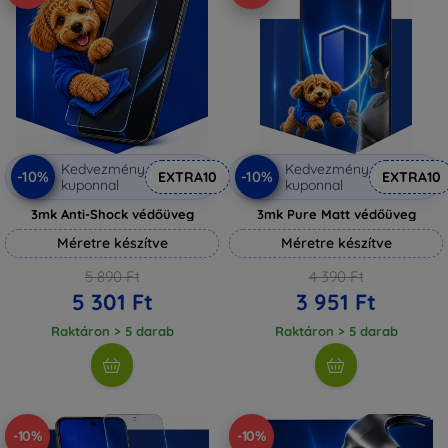
Kedvezmény
Kedvezmény
-10%
-10%
EXTRA10
EXTRA10
kuponnal
kuponnal
3mk Anti-Shock védőüveg
3mk Pure Matt védőüveg
Méretre készítve
Méretre készítve
5 890 Ft
4 390 Ft
5 301 Ft
3 951 Ft
Raktáron > 5 darab
Raktáron > 5 darab
-10%
-10%