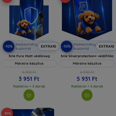
Kedvezmény
Kedvezmény
-10%
-10%
EXTRA10
EXTRA10
kuponnal
kuponnal
3mk Pure Matt védőüveg
3mk Silverprotection+ védőfólia
Méretre készítve
Méretre készítve
4 390 Ft
6 590 Ft
3 951 Ft
5 931 Ft
Raktáron > 5 darab
Raktáron > 5 darab
-10%