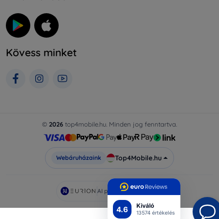
Kövess minket
©
2026
top4mobile.hu. Minden jog fenntartva.
Top4Mobile.hu
Webáruházaink
AI powered by
Eurion
Kiváló
4.6
13574 értékelés