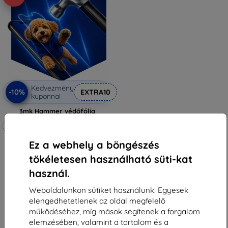
Kedvezmény
-10%
EXTRA10
kuponnal
3mk Hammer védőfólia
Méretre készítve
6 990 Ft
Ez a webhely a böngészés
6 291 Ft
tökéletesen használható süti-kat
Raktáron 4 darab
használ.
Weboldalunkon sütiket használunk. Egyesek
elengedhetetlenek az oldal megfelelő
működéséhez, míg mások segítenek a forgalom
elemzésében, valamint a tartalom és a