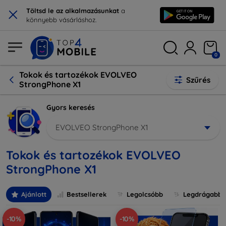
×
Töltsd le az alkalmazásunkat
a
könnyebb vásárláshoz.
0
Tokok és tartozékok EVOLVEO
Szűrés
StrongPhone X1
Gyors keresés
EVOLVEO StrongPhone X1
Tokok és tartozékok EVOLVEO
StrongPhone X1
Ajánlott
Bestsellerek
Legolcsóbb
Legdrágabb
-10%
-10%