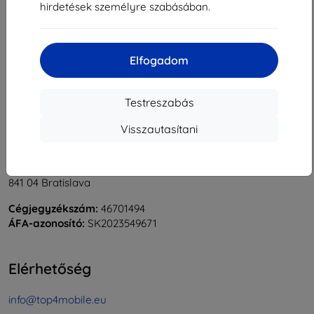
hirdetések személyre szabásában.
1
-
5
Összes találat
5
.
«
1
»
Elfogadom
Testreszabás
Visszautasítani
Shield-Sk s.r.o.
Rudolf Mocka utca 3750/2A
841 04 Bratislava
Cégjegyzékszám:
46701494
ÁFA-azonosító:
SK2023549671
Elérhetőség
info@top4mobile.eu