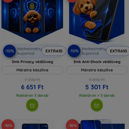
Kedvezmény
Kedvezmény
-10%
-10%
EXTRA10
EXTRA10
kuponnal
kuponnal
3mk Privacy védőüveg
3mk Anti-Shock védőüveg
Méretre készítve
Méretre készítve
7 390 Ft
5 890 Ft
6 651 Ft
5 301 Ft
Raktáron 3 darab
Raktáron > 5 darab
-10%
-10%