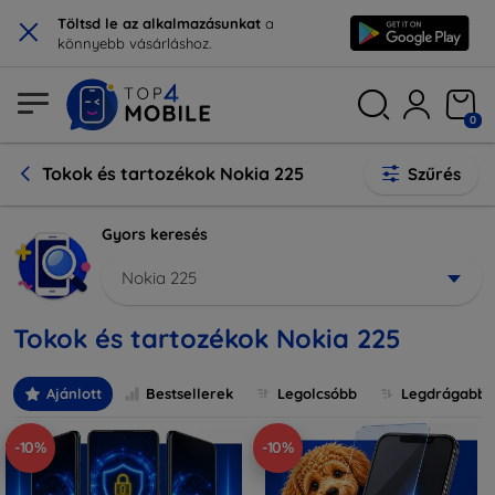
×
Töltsd le az alkalmazásunkat
a
könnyebb vásárláshoz.
0
Tokok és tartozékok Nokia 225
Szűrés
Gyors keresés
Nokia 225
Tokok és tartozékok Nokia 225
Ajánlott
Bestsellerek
Legolcsóbb
Legdrágabb
-10%
-10%