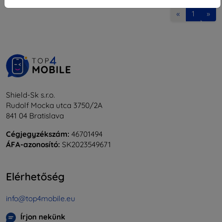
«
1
»
Shield-Sk s.r.o.
Rudolf Mocka utca 3750/2A
841 04 Bratislava
Cégjegyzékszám:
46701494
ÁFA-azonosító:
SK2023549671
Elérhetőség
info@top4mobile.eu
Írjon nekünk