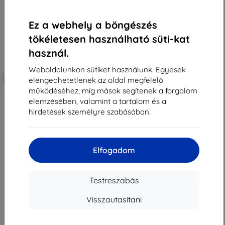
Ez a webhely a böngészés
tökéletesen használható süti-kat
használ.
Weboldalunkon sütiket használunk. Egyesek
Kedvezmény
-10%
EXTRA10
elengedhetetlenek az oldal megfelelő
kuponnal
működéséhez, míg mások segítenek a forgalom
3mk FlexibleGlass Hibrid edzett
elemzésében, valamint a tartalom és a
üveg Nokia 225 4G (2024)-hoz
3 590 Ft
hirdetések személyre szabásában.
3 230 Ft
Raktáron > 5 darab
Elfogadom
Testreszabás
Visszautasítani
1
-
7
Összes találat
7
.