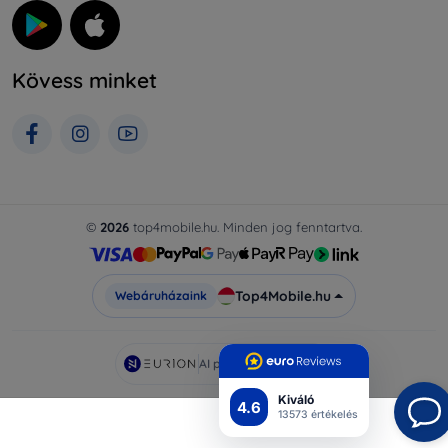
Kövess minket
©
2026
top4mobile.hu. Minden jog fenntartva.
Top4Mobile.hu
Webáruházaink
AI powered by
Eurion
Kiváló
4.6
13573 értékelés