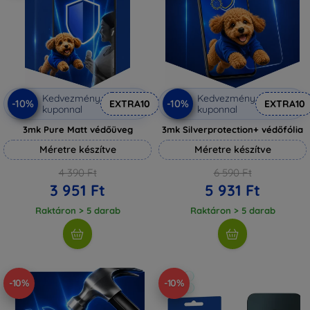
Kedvezmény
Kedvezmény
-10%
-10%
EXTRA10
EXTRA10
kuponnal
kuponnal
3mk Pure Matt védőüveg
3mk Silverprotection+ védőfólia
Méretre készítve
Méretre készítve
4 390 Ft
6 590 Ft
3 951 Ft
5 931 Ft
Raktáron > 5 darab
Raktáron > 5 darab
-10%
-10%