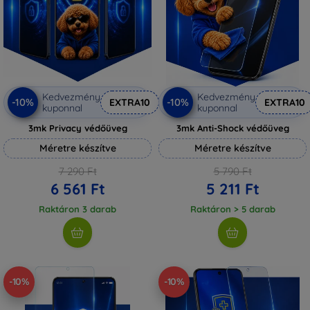
Kedvezmény
Kedvezmény
-10%
-10%
EXTRA10
EXTRA10
kuponnal
kuponnal
3mk Privacy védőüveg
3mk Anti-Shock védőüveg
Méretre készítve
Méretre készítve
7 290 Ft
5 790 Ft
6 561 Ft
5 211 Ft
Raktáron 3 darab
Raktáron > 5 darab
-10%
-10%