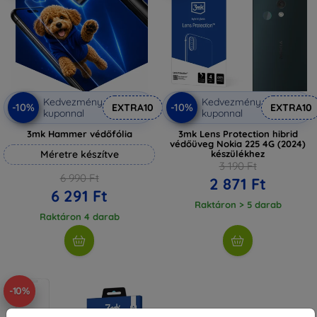
Kedvezmény
Kedvezmény
-10%
-10%
EXTRA10
EXTRA10
kuponnal
kuponnal
3mk Hammer védőfólia
3mk Lens Protection hibrid
védőüveg Nokia 225 4G (2024)
Méretre készítve
készülékhez
3 190 Ft
6 990 Ft
2 871 Ft
6 291 Ft
Raktáron > 5 darab
Raktáron 4 darab
-10%