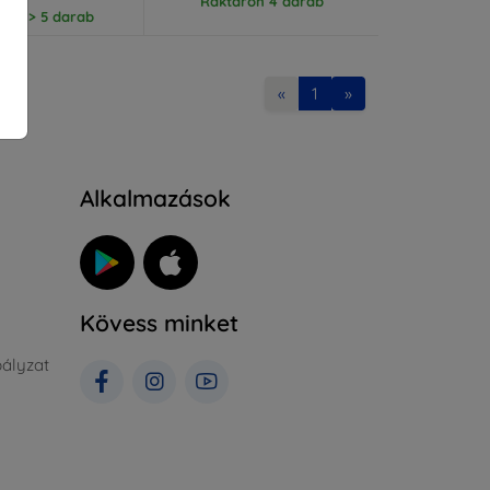
Raktáron 4 darab
ron > 5 darab
«
1
»
Alkalmazások
Kövess minket
ályzat