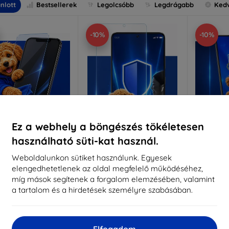
nlott
Bestsellerek
Legolcsóbb
Legdrágabb
Ked
-10%
-10%
Ez a webhely a böngészés tökéletesen
használható süti-kat használ.
Kedvezmény
Kedvezmény
%
-10%
-10%
EXTRA10
EXTRA10
kuponnal
kuponnal
k
Weboldalunkon sütiket használunk. Egyesek
elengedhetetlenek az oldal megfelelő működéséhez,
nti-Shock védőüveg
3mk Pure Matt védőüveg
3mk Si
míg mások segítenek a forgalom elemzésében, valamint
éretre készítve
Méretre készítve
a tartalom és a hirdetések személyre szabásában.
Mére
5 890 Ft
4 390 Ft
5 301 Ft
3 951 Ft
5
Elfogadom