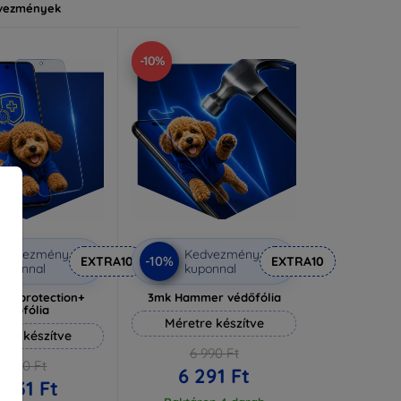
vezmények
-10%
Kedvezmény
Kedvezmény
-10%
EXTRA10
EXTRA10
uponnal
kuponnal
lverprotection+
3mk Hammer védőfólia
védőfólia
Méretre készítve
tre készítve
6 990 Ft
6 590 Ft
6 291 Ft
 931 Ft