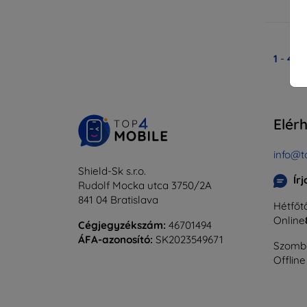
Ra
1
-
4
Ös
Elér
info@t
Shield-Sk s.r.o.
Ír
Rudolf Mocka utca 3750/2A
841 04 Bratislava
Hétfőtő
Online
Cégjegyzékszám:
46701494
ÁFA-azonosító:
SK2023549671
Szomba
Offline