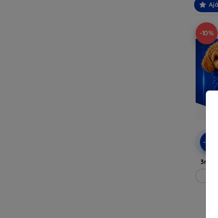
Ajá
-10%
-10
3mk A
M