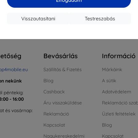
ktáron > 5 darab
Raktáron > 5 darab
Raktá
Visszautasítani
Testreszabás
szes találat
4
.
hetőség
Bevásárlás
Információ
op4mobile.eu
Szállítás & Fizetés
Márkáink
Blog
A sütik
jon nekünk
Cashback
Adatvédelem
l péntekig:
8:00 - 16:00
Áru visszaküldése
Reklamáció szab
t és vasárnap:
Reklamáció
Üzleti feltételek
Kapcsolat
Blog
Nagykereskedelmi
Kapcsolat