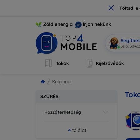
×
Töltsd l
Zöld energia
Írjon nekünk
Segíthe
|
Tokok
Kijelzővédők
Katalógus
Toko
SZŰRÉS
Hozzáferhetőség
4
találat