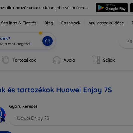
e az alkalmazásunkat
a könnyebb vásárláshoz.
Szállítás & Fizetés
Blog
Cashback
Áru visszaküldése
tünk?
k, a te MI-segítőd.
|
Tartozékok
Audio
Szíjak
k és tartozékok Huawei Enjoy 7S
Gyors keresés
Huawei Enjoy 7S