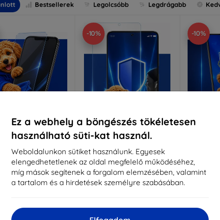
nlott
Bestsellerek
Legolcsóbb
Legdrágabb
Ked
-10%
-10%
Ez a webhely a böngészés tökéletesen
használható süti-kat használ.
Kedvezmény
Kedvezmény
%
-10%
-10%
EXTRA10
EXTRA10
kuponnal
kuponnal
k
Weboldalunkon sütiket használunk. Egyesek
elengedhetetlenek az oldal megfelelő működéséhez,
nti-Shock védőüveg
3mk Pure Matt védőüveg
3mk Si
míg mások segítenek a forgalom elemzésében, valamint
éretre készítve
Méretre készítve
a tartalom és a hirdetések személyre szabásában.
Mére
5 890 Ft
4 390 Ft
5 301 Ft
3 951 Ft
5
Elfogadom