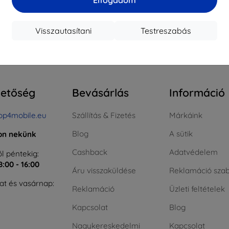
ktáron > 5 darab
Raktáron > 5 darab
Raktá
Visszautasítani
Testreszabás
szes találat
4
.
hetőség
Bevásárlás
Információ
op4mobile.eu
Szállítás & Fizetés
Márkáink
Blog
A sütik
jon nekünk
Cashback
Adatvédelem
l péntekig:
8:00 - 16:00
Áru visszaküldése
Reklamáció szab
t és vasárnap:
Reklamáció
Üzleti feltételek
Kapcsolat
Blog
Nagykereskedelmi
Kapcsolat