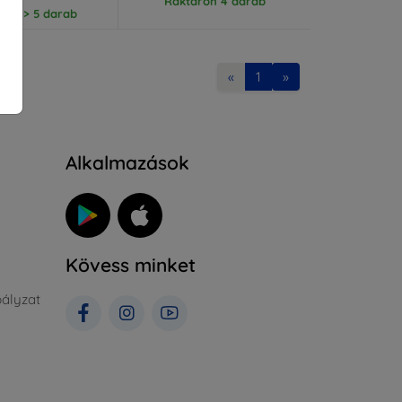
Raktáron 4 darab
ron > 5 darab
«
1
»
Alkalmazások
Kövess minket
ályzat