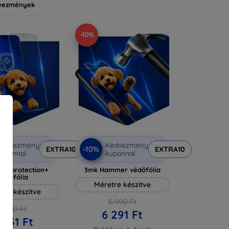
vezmények
-10%
Kedvezmény
Kedvezmény
-10%
EXTRA10
EXTRA10
uponnal
kuponnal
lverprotection+
3mk Hammer védőfólia
védőfólia
Méretre készítve
tre készítve
6 990 Ft
6 590 Ft
6 291 Ft
 931 Ft