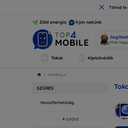
×
Töltsd l
Zöld energia
Írjon nekünk
Segíthe
Mobi vagyo
Tokok
Kijelzővédők
Katalógus
Toko
SZŰRÉS
Hozzáferhetőség
4
találat