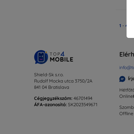
Ra
1
-
4
Ös
Elér
info@t
Shield-Sk s.r.o.
Ír
Rudolf Mocka utca 3750/2A
841 04 Bratislava
Hétfőtő
Online
Cégjegyzékszám:
46701494
ÁFA-azonosító:
SK2023549671
Szomba
Offline