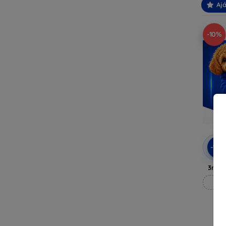
Ajá
-10%
-10
3mk A
M