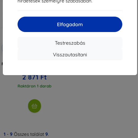
hirdetések személyre szabásában.
Elfogadom
Testreszabás
Kedvezmény
-10%
EXTRA10
kuponnal
Visszautasítani
3MK Huawei P20 Pro - 3mk
FlexibleGlass Lite (5903108028974)
3 190 Ft
2 871 Ft
Raktáron 1 darab
1
-
9
Összes találat
9
.