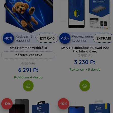
Kedvezmény
Kedvezmény
-10%
-10%
EXTRA10
EXTRA10
kuponnal
kuponnal
3mk Hammer védőfólia
3MK FlexibleGlass Huawei P20
Pro hibrid üveg
Méretre készítve
3 590 Ft
3 230 Ft
6 990 Ft
6 291 Ft
Raktáron > 5 darab
Raktáron 4 darab
-10%
-10%