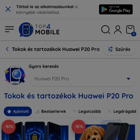
×
Töltsd le az alkalmazásunkat
a
könnyebb vásárláshoz.
0
Tokok és tartozékok Huawei P20 Pro
Szűrés
Gyors keresés
Huawei P20 Pro
Tokok és tartozékok Huawei P20 Pro
Ajánlott
Bestsellerek
Legolcsóbb
Legdrágabb
-10%
-10%