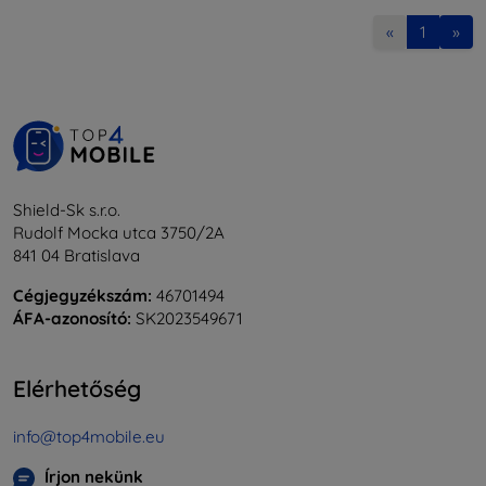
«
1
»
Shield-Sk s.r.o.
Rudolf Mocka utca 3750/2A
841 04 Bratislava
Cégjegyzékszám:
46701494
ÁFA-azonosító:
SK2023549671
Elérhetőség
info@top4mobile.eu
Írjon nekünk