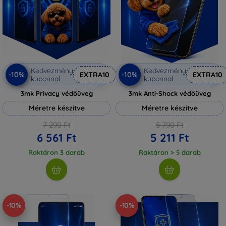
Kedvezmény
Kedvezmény
-10%
-10%
EXTRA10
EXTRA10
kuponnal
kuponnal
3mk Privacy védőüveg
3mk Anti-Shock védőüveg
Méretre készítve
Méretre készítve
7 290 Ft
5 790 Ft
6 561 Ft
5 211 Ft
Raktáron 3 darab
Raktáron > 5 darab
-10%
-10%