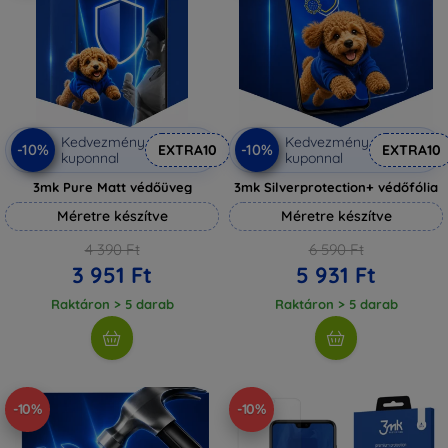
Kedvezmény
Kedvezmény
-10%
-10%
EXTRA10
EXTRA10
kuponnal
kuponnal
3mk Pure Matt védőüveg
3mk Silverprotection+ védőfólia
Méretre készítve
Méretre készítve
4 390 Ft
6 590 Ft
3 951 Ft
5 931 Ft
Raktáron > 5 darab
Raktáron > 5 darab
-10%
-10%