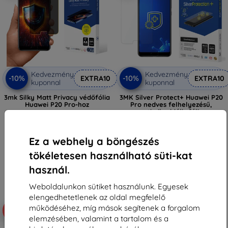
Kedvezmény
Kedvezmény
-10%
-10%
EXTRA10
EXTRA10
kuponnal
kuponnal
3mk Silky Matt Privacy védőfólia
3MK Silver Protect+ Huawei P20
Huawei P20 Pro-hoz
Pro nedves felhelyezésű,
antimikrobiális fólia
5 089 Ft
4 390 Ft
4 580 Ft
3 951 Ft
Ez a webhely a böngészés
Raktáron > 5 darab
Raktáron > 5 darab
tökéletesen használható süti-kat
használ.
Weboldalunkon sütiket használunk. Egyesek
elengedhetetlenek az oldal megfelelő
működéséhez, míg mások segítenek a forgalom
-10%
elemzésében, valamint a tartalom és a