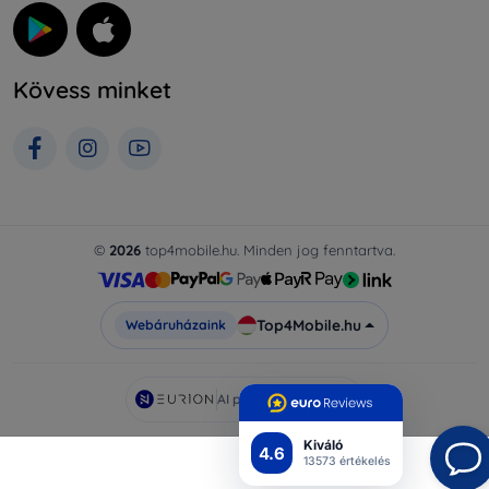
Kövess minket
©
2026
top4mobile.hu. Minden jog fenntartva.
Top4Mobile.hu
Webáruházaink
AI powered by
Eurion
Kiváló
4.6
13573 értékelés