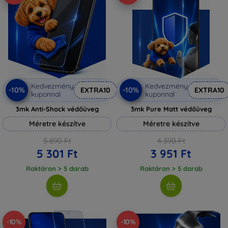
Kedvezmény
Kedvezmény
-10%
-10%
EXTRA10
EXTRA10
kuponnal
kuponnal
3mk Anti-Shock védőüveg
3mk Pure Matt védőüveg
Méretre készítve
Méretre készítve
5 890 Ft
4 390 Ft
5 301 Ft
3 951 Ft
Raktáron > 5 darab
Raktáron > 5 darab
-10%
-10%