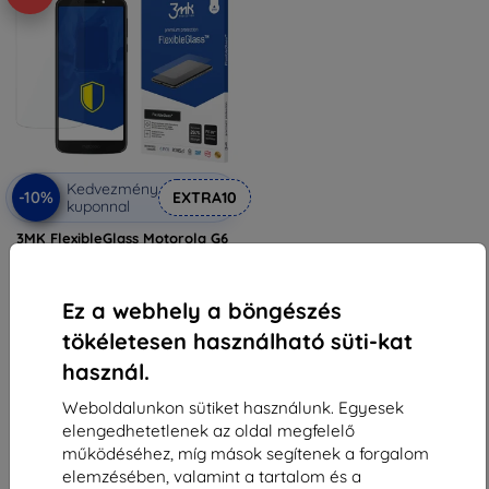
Kedvezmény
-10%
EXTRA10
kuponnal
3MK FlexibleGlass Motorola G6
Play Hybrid Glass
3 590 Ft
3 230 Ft
Ez a webhely a böngészés
Raktáron > 5 darab
tökéletesen használható süti-kat
használ.
Weboldalunkon sütiket használunk. Egyesek
elengedhetetlenek az oldal megfelelő
működéséhez, míg mások segítenek a forgalom
elemzésében, valamint a tartalom és a