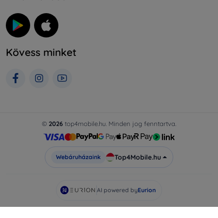
Kövess minket
©
2026
top4mobile.hu. Minden jog fenntartva.
Top4Mobile.hu
Webáruházaink
AI powered by
Eurion