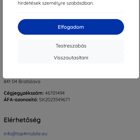
hirdetések személyre szabásában.
1
-
5
Összes találat
5
.
«
1
»
Elfogadom
Testreszabás
Visszautasítani
Shield-Sk s.r.o.
Rudolf Mocka utca 3750/2A
841 04 Bratislava
Cégjegyzékszám:
46701494
ÁFA-azonosító:
SK2023549671
Elérhetőség
info@top4mobile.eu