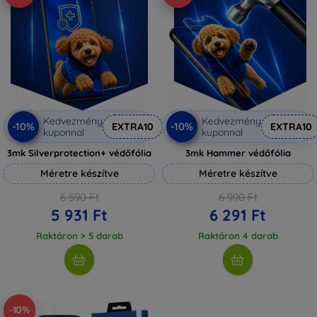
Kedvezmény
Kedvezmény
-10%
-10%
EXTRA10
EXTRA10
kuponnal
kuponnal
3mk Silverprotection+ védőfólia
3mk Hammer védőfólia
Méretre készítve
Méretre készítve
6 590 Ft
6 990 Ft
5 931 Ft
6 291 Ft
Raktáron > 5 darab
Raktáron 4 darab
-10%