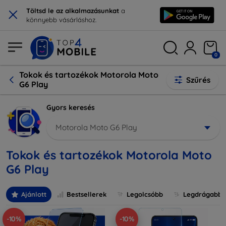
×
Töltsd le az alkalmazásunkat
a
könnyebb vásárláshoz.
0
Tokok és tartozékok Motorola Moto
Szűrés
G6 Play
Gyors keresés
Motorola Moto G6 Play
Tokok és tartozékok Motorola Moto
G6 Play
Ajánlott
Bestsellerek
Legolcsóbb
Legdrágabb
-10%
-10%