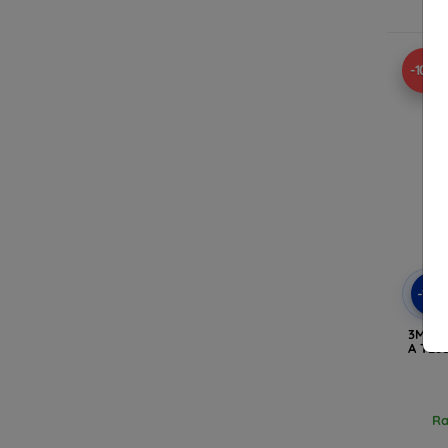
Ra
-10%
-10
3MK F
A T280
Ra