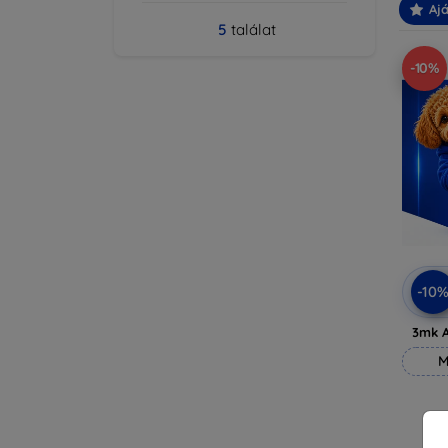
Ajá
5
találat
-10%
-10
3mk A
M