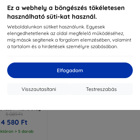
ktáron > 5 darab
Raktáron > 5 darab
Raktá
Ez a webhely a böngészés tökéletesen
használható süti-kat használ.
Weboldalunkon sütiket használunk. Egyesek
elengedhetetlenek az oldal megfelelő működéséhez,
míg mások segítenek a forgalom elemzésében, valamint
a tartalom és a hirdetések személyre szabásában.
Elfogadom
Visszautasítani
Testreszabás
Kedvezmény
%
EXTRA10
kuponnal
lexibleGlass Sam Tab
/T285 7" hibrid üveg
5 089 Ft
4 580 Ft
ktáron > 5 darab