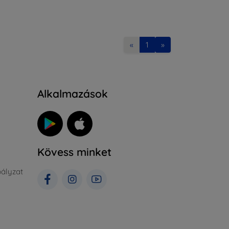
«
1
»
Alkalmazások
Kövess minket
ályzat