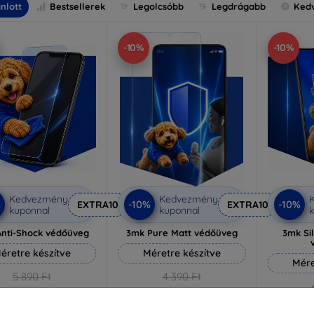
nlott
Bestsellerek
Legolcsóbb
Legdrágabb
Ked
-10%
-10%
Kedvezmény
Kedvezmény
%
-10%
-10%
EXTRA10
EXTRA10
kuponnal
kuponnal
k
nti-Shock védőüveg
3mk Pure Matt védőüveg
3mk Si
éretre készítve
Méretre készítve
Mére
5 890 Ft
4 390 Ft
5 301 Ft
3 951 Ft
5