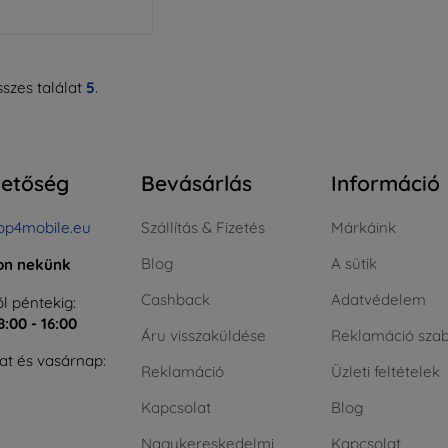
szes találat
5
.
hetőség
Bevásárlás
Információ
op4mobile.eu
Szállítás & Fizetés
Márkáink
Blog
A sütik
jon nekünk
Cashback
Adatvédelem
l péntekig:
8:00 - 16:00
Áru visszaküldése
Reklamáció szab
t és vasárnap:
Reklamáció
Üzleti feltételek
Kapcsolat
Blog
Nagykereskedelmi
Kapcsolat