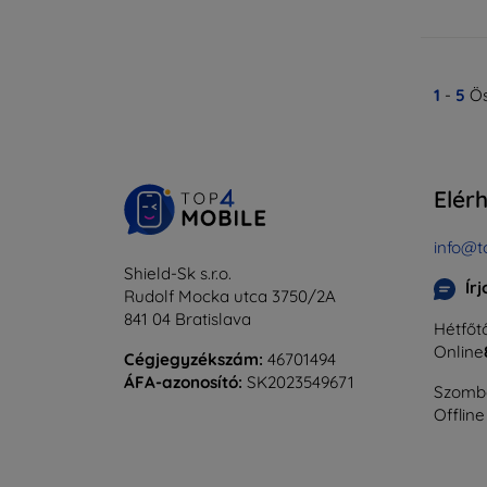
1
-
5
Ös
Elér
info@t
Shield-Sk s.r.o.
Ír
Rudolf Mocka utca 3750/2A
841 04 Bratislava
Hétfőtő
Online
Cégjegyzékszám:
46701494
ÁFA-azonosító:
SK2023549671
Szomba
Offline