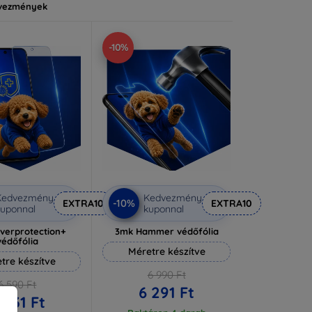
vezmények
-10%
Kedvezmény
Kedvezmény
-10%
EXTRA10
EXTRA10
uponnal
kuponnal
lverprotection+
3mk Hammer védőfólia
védőfólia
Méretre készítve
tre készítve
6 990 Ft
6 590 Ft
6 291 Ft
 931 Ft