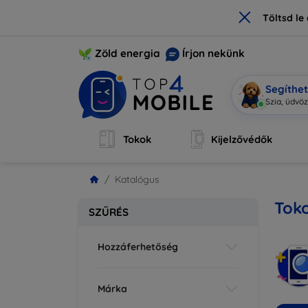
×
Töltsd l
Zöld energia
Írjon nekünk
Segíthe
Mobi
|
Tokok
Kijelzővédők
Katalógus
Toko
SZŰRÉS
Hozzáferhetőség
Márka