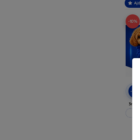
Ajá
-10%
-10
3mk A
M