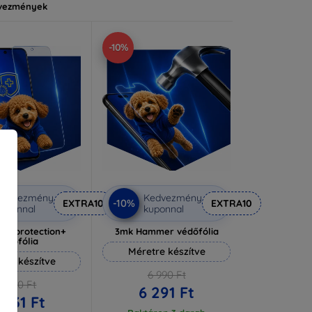
vezmények
-10%
Kedvezmény
Kedvezmény
-10%
EXTRA10
EXTRA10
uponnal
kuponnal
lverprotection+
3mk Hammer védőfólia
védőfólia
Méretre készítve
tre készítve
6 990 Ft
6 590 Ft
6 291 Ft
 931 Ft