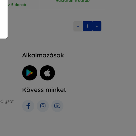
Raktáron 3 darab
ron > 5 darab
«
1
»
Alkalmazások
Kövess minket
ályzat