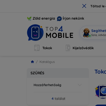
×
Töltsd l
Zöld energia
Írjon nekünk
Segíthe
Szia, üdvö
Tokok
Kijelzővédők
Katalógus
Toko
SZŰRÉS
Hozzáferhetőség
4
találat