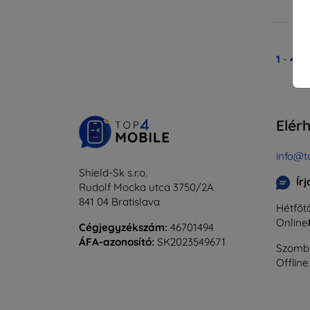
Ra
1
-
4
Ös
Elér
info@t
Shield-Sk s.r.o.
Ír
Rudolf Mocka utca 3750/2A
841 04 Bratislava
Hétfőtő
Online
Cégjegyzékszám:
46701494
ÁFA-azonosító:
SK2023549671
Szomba
Offline