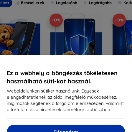
nlott
Bestsellerek
Legolcsóbb
Legdrágabb
Ked
-10%
-10%
Ez a webhely a böngészés tökéletesen
használható süti-kat használ.
Kedvezmény
Kedvezmény
%
-10%
-10%
EXTRA10
EXTRA10
kuponnal
kuponnal
k
Weboldalunkon sütiket használunk. Egyesek
elengedhetetlenek az oldal megfelelő működéséhez,
nti-Shock védőüveg
3mk Pure Matt védőüveg
3mk Si
míg mások segítenek a forgalom elemzésében, valamint
éretre készítve
Méretre készítve
a tartalom és a hirdetések személyre szabásában.
Mére
5 890 Ft
4 390 Ft
5 301 Ft
3 951 Ft
5
Elfogadom