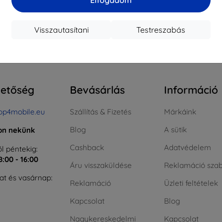
ktáron > 5 darab
Raktáron > 5 darab
Raktá
Visszautasítani
Testreszabás
szes találat
4
.
hetőség
Bevásárlás
Információ
op4mobile.eu
Szállítás & Fizetés
Márkáink
Blog
A sütik
jon nekünk
Cashback
Adatvédelem
l péntekig:
8:00 - 16:00
Áru visszaküldése
Reklamáció szab
t és vasárnap:
Reklamáció
Üzleti feltételek
Kapcsolat
Blog
Nagykereskedelmi
Kapcsolat