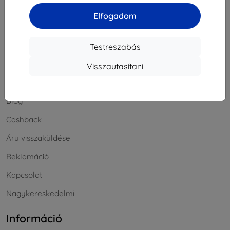
Elfogadom
Szombat és vasárnap:
Offline
Testreszabás
Bevásárlás
Visszautasítani
Szállítás & Fizetés
Blog
Cashback
Áru visszaküldése
Reklamáció
Kapcsolat
Nagykereskedelmi
Információ