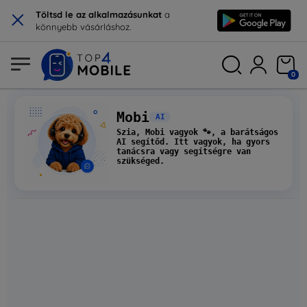
×
Töltsd le az alkalmazásunkat
a
könnyebb vásárláshoz.
0
Mobi
AI
Szia,
Mobi
vagyok 🐾, a barátságos
AI segítőd. Itt vagyok, ha gyors
tanácsra vagy segítségre van
szükséged.