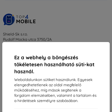
Shield-Sk s.r.o.
Rudolf Mocka utca 3750/2A
841 04 Bratislava
Cégjegyzékszám:
46701494
Ez a webhely a böngészés
ÁFA-azonosító:
SK2023549671
tökéletesen használható süti-kat
használ.
Elérhetőség
Weboldalunkon sütiket használunk. Egyesek
elengedhetetlenek az oldal megfelelő
info@top4mobile.eu
működéséhez, míg mások segítenek a
forgalom elemzésében, valamint a tartalom és
Írjon nekünk
a hirdetések személyre szabásában.
Hétfőtől péntekig:
Online
8:00 - 16:00