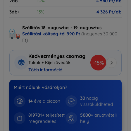
2db
10%
4 580 Ft/db
3db+
15%
4 326 Ft/db
Szállítás 18. augusztus - 19. augusztus
Szállítási költség-tól
990 Ft
(Ingyenes 30 000
Ft)
Kedvezményes csomag
-15%
Tokok + Kijelzővédők
Több információ
Miért nálunk vásároljon?
30
napig
14
éve a piacon
visszaküldheted
819701+
teljesített
5000+
áruátvételi
megrendelés
hely