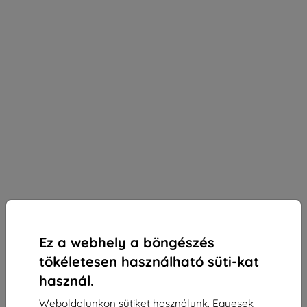
Ez a webhely a böngészés
tökéletesen használható süti-kat
használ.
3mk Silky Matt Privacy védőfólia Huawei Nova 12i-
Weboldalunkon sütiket használunk. Egyesek