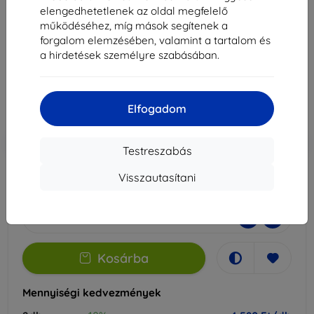
hez
elengedhetetlenek az oldal megfelelő
működéséhez, míg mások segítenek a
Alkalmas:
Huawei Nova 12i
forgalom elemzésében, valamint a tartalom és
a hirdetések személyre szabásában.
5 089 Ft
4 580 Ft
Elfogadom
Ár ÁFA nelkül
3 607 Ft
-10%
Kedvezmény kuponnal
EXTRA10
Kosárba
Testreszabás
Visszautasítani
Külső raktáron > 5 db
-
+
Kosárba
Mennyiségi kedvezmények