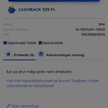
CASHBACK
509 Ft
Márka
3MK
Gyártói cikkszám
W-3SlMatPv-HN12i
EAN
5903108631556
Kijelzővédő fóliák
Kijelzővédők
Értékelés (0)
Kedvezményes csomag
Ezt az árut még senki nem értékelte.
Van már tapasztalata ezzel az áruval? Segítsen a többi
vásárlóknak az választásnál
.
Írjon véleményt