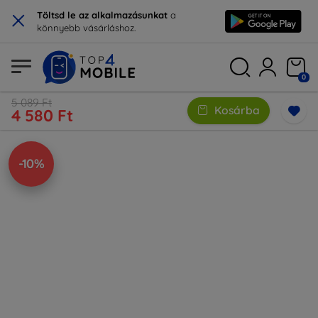
×
Töltsd le az alkalmazásunkat
a
könnyebb vásárláshoz.
0
5 089 Ft
Kosárba
4 580 Ft
-10%