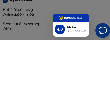
Írjon nekünk
Hétfőtől péntekig:
Online
8:00 - 16:00
Szombat és vasárnap:
Kiváló
Offline
4.6
13575 értékelés
Bevásárlás
Szállítás & Fizetés
Blog
Cashback
Áru visszaküldése
Reklamáció
Kapcsolat
Nagykereskedelmi