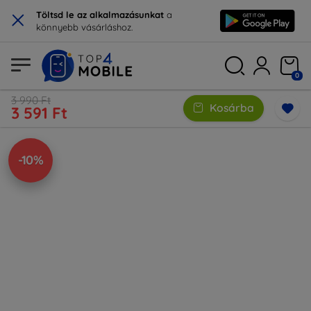
×
Töltsd le az alkalmazásunkat
a
könnyebb vásárláshoz.
0
3 990 Ft
Kosárba
3 591 Ft
-10%