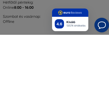
Hétfőtől péntekig:
Online
8:00 - 16:00
Szombat és vasárnap:
Offline
Kiváló
4.6
13574 értékelés
Bevásárlás
Szállítás & Fizetés
Blog
Cashback
Áru visszaküldése
Reklamáció
Kapcsolat
Nagykereskedelmi