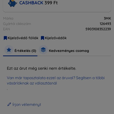
CASHBACK
399 Ft
Márka
3MK
Gyártói cikkszám
126493
EAN
5903108352239
Kijelzővédő fóliák
Kijelzővédők
Értékelés (0)
Kedvezményes csomag
Ezt az árut még senki nem értékelte.
Van már tapasztalata ezzel az áruval? Segítsen a többi
vásárlóknak az választásnál
.
Írjon véleményt