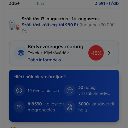
3db+
15%
3 391 Ft/db
Szállítás 13. augusztus - 14. augusztus
Szállítási költség-tól
990 Ft
(Ingyenes 30 000
Ft)
Kedvezményes csomag
-15%
Tokok + Kijelzővédők
Több információ
Miért nálunk vásároljon?
30
napig
14
éve a piacon
visszaküldheted
819530+
teljesített
5000+
áruátvételi
megrendelés
hely