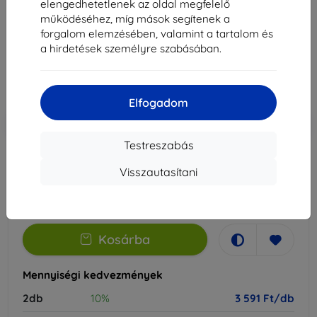
elengedhetetlenek az oldal megfelelő
Alkalmas:
Samsung Galaxy S20
működéséhez, míg mások segítenek a
forgalom elemzésében, valamint a tartalom és
3 990 Ft
a hirdetések személyre szabásában.
3 591 Ft
Ár ÁFA nelkül
2 827 Ft
Elfogadom
-10%
Kedvezmény kuponnal
EXTRA10
Kosárba
Testreszabás
Visszautasítani
Raktáron > 5 darab
-
+
Kosárba
Mennyiségi kedvezmények
2db
10%
3 591 Ft/db