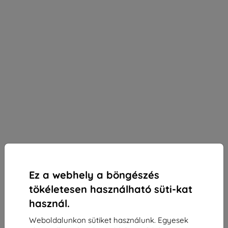
Ez a webhely a böngészés
tökéletesen használható süti-kat
használ.
Weboldalunkon sütiket használunk. Egyesek
3mk ARC+ védőfólia Samsung Galaxy S20 5G-hez