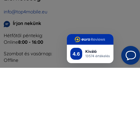
info@top4mobile.eu
Írjon nekünk
Hétfőtől péntekig:
Online
8:00 - 16:00
Kiváló
Szombat és vasárnap:
4.6
13574 értékelés
Offline
Bevásárlás
Szállítás & Fizetés
Blog
Cashback
Áru visszaküldése
Reklamáció