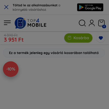
×
Töltsd le az alkalmazásunkat
a
könnyebb vásárláshoz.
0
4 390 Ft
Kosárba
3 951 Ft
Ez a termék jelenleg egy vásárló kosarában található
-10%