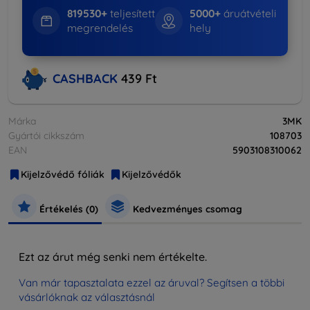
819530+
teljesített
5000+
áruátvételi
megrendelés
hely
CASHBACK
439 Ft
Márka
3MK
Gyártói cikkszám
108703
EAN
5903108310062
Kijelzővédő fóliák
Kijelzővédők
Értékelés (0)
Kedvezményes csomag
Ezt az árut még senki nem értékelte.
Van már tapasztalata ezzel az áruval? Segítsen a többi
vásárlóknak az választásnál