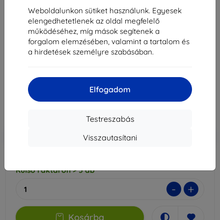
Weboldalunkon sütiket használunk. Egyesek
elengedhetetlenek az oldal megfelelő
működéséhez, míg mások segítenek a
3mk SilverProtection+ védőfólia Samsung Galaxy
forgalom elemzésében, valamint a tartalom és
A51 5G-hez
a hirdetések személyre szabásában.
Alkalmas:
Samsung Galaxy A51
4 390 Ft
3 951 Ft
Elfogadom
Ár ÁFA nelkül
3 111 Ft
Testreszabás
-10%
Kedvezmény kuponnal
EXTRA10
Kosárba
Visszautasítani
Külső raktáron > 5 db
-
+
Kosárba