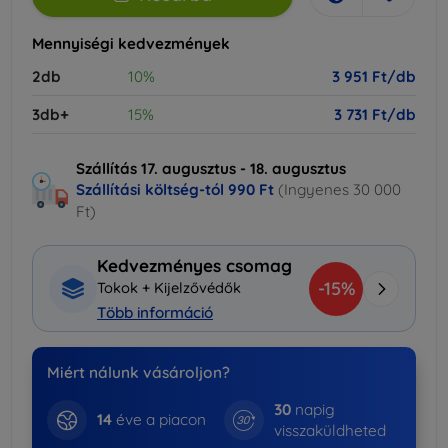
Mennyiségi kedvezmények
2db
10%
3 951 Ft/db
3db+
15%
3 731 Ft/db
Szállítás 17. augusztus - 18. augusztus
Szállítási költség-tól
990 Ft
(Ingyenes 30 000
Ft)
Kedvezményes csomag
-15%
Tokok + Kijelzővédők
Több információ
Miért nálunk vásároljon?
30
napig
14
éve a piacon
visszaküldheted