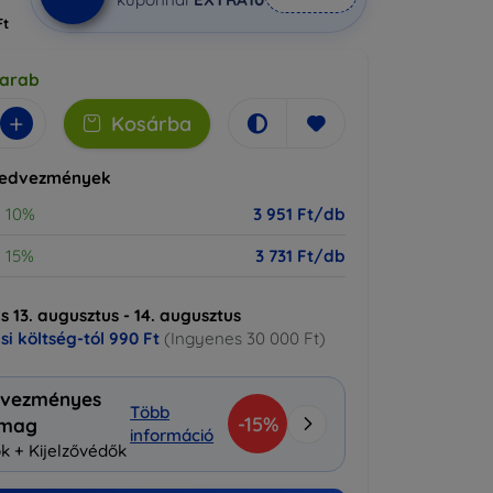
Ft
darab
+
Kosárba
kedvezmények
10%
3 951 Ft/db
15%
3 731 Ft/db
ás 13. augusztus - 14. augusztus
ási költség-tól
990 Ft
(Ingyenes 30 000 Ft)
vezményes
Több
-15%
omag
információ
k + Kijelzővédők