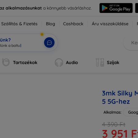
e az alkalmazásunkat
a könnyebb vásárláshoz.
Szállítás & Fizetés
Blog
Cashback
Áru visszaküldése
tünk?
Tartozékok
Audio
Szíjak
3mk Silky M
5 5G-hez
Alkalmas:
Googl
4 390 Ft
3 951 F