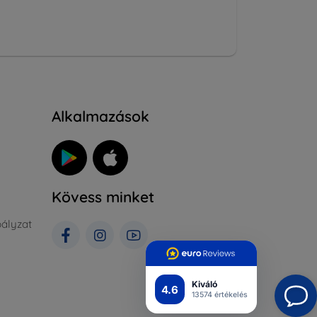
Alkalmazások
Kövess minket
ályzat
Kiváló
4.6
13574 értékelés