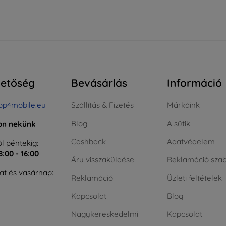
hetőség
Bevásárlás
Információ
op4mobile.eu
Szállítás & Fizetés
Márkáink
Blog
A sütik
jon nekünk
Cashback
Adatvédelem
l péntekig:
8:00 - 16:00
Áru visszaküldése
Reklamáció szab
t és vasárnap:
Reklamáció
Üzleti feltételek
Kapcsolat
Blog
Nagykereskedelmi
Kapcsolat