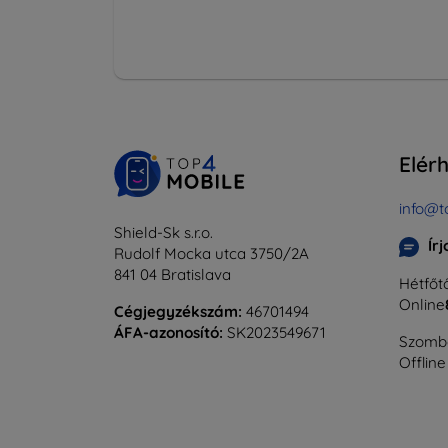
Elér
info@t
Shield-Sk s.r.o.
Ír
Rudolf Mocka utca 3750/2A
841 04 Bratislava
Hétfőtő
Online
Cégjegyzékszám:
46701494
ÁFA-azonosító:
SK2023549671
Szomba
Offline