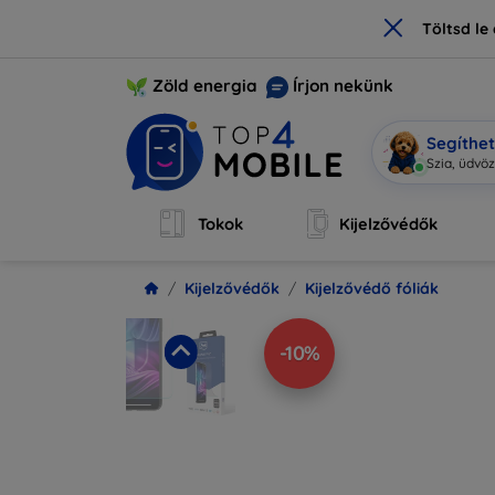
×
Töltsd l
Zöld energia
Írjon nekünk
Segíthe
Mob
|
Tokok
Kijelzővédők
Kijelzővédők
Kijelzővédő fóliák
-10%