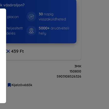
nk vásároljon?
30
napig
e a piacon
visszaküldheted
16+
teljesített
5000+
áruátvételi
rendelés
hely
BACK
439 Ft
3MK
150800
5903108526326
liák
Kijelzővédők