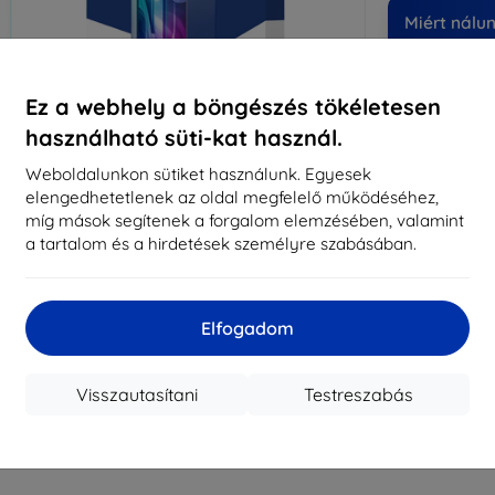
Miért nálu
14
év
Ez a webhely a böngészés tökéletesen
8194
használható süti-kat használ.
meg
Weboldalunkon sütiket használunk. Egyesek
elengedhetetlenek az oldal megfelelő működéséhez,
míg mások segítenek a forgalom elemzésében, valamint
CASH
a tartalom és a hirdetések személyre szabásában.
Márka
Gyártói cikkszám
Elfogadom
EAN
Kijelzővédő fó
Visszautasítani
Testreszabás