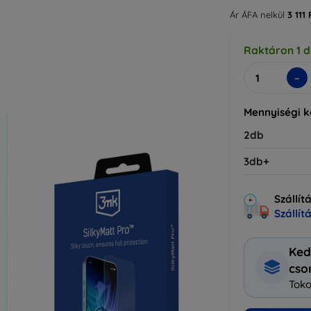
Ár ÁFA nelkül
3 111 
Raktáron 1 
-
Mennyiségi 
2db
3db+
Szállít
Szállít
Ked
cs
Toko