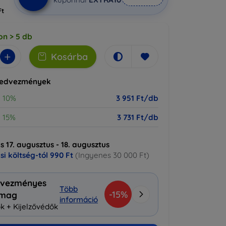
Ft
on > 5 db
+
Kosárba
kedvezmények
10%
3 951 Ft/db
15%
3 731 Ft/db
ás 17. augusztus - 18. augusztus
ási költség-tól
990 Ft
(Ingyenes 30 000 Ft)
vezményes
Több
-15%
omag
információ
k + Kijelzővédők