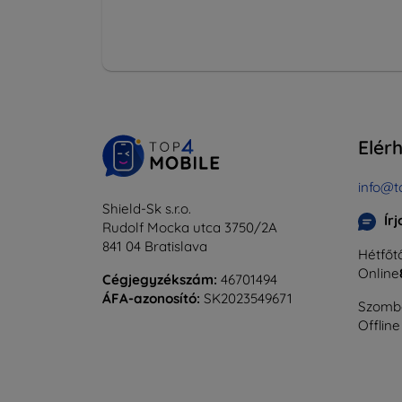
Elér
info@t
Shield-Sk s.r.o.
Ír
Rudolf Mocka utca 3750/2A
841 04 Bratislava
Hétfőtő
Online
Cégjegyzékszám:
46701494
ÁFA-azonosító:
SK2023549671
Szomba
Offline