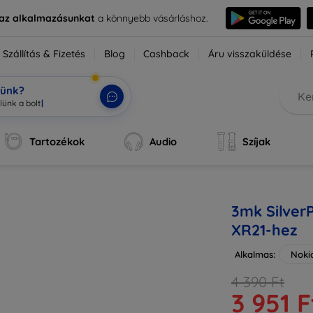
e az alkalmazásunkat
a könnyebb vásárláshoz.
Szállítás & Fizetés
Blog
Cashback
Áru visszaküldése
tünk?
Tartozékok
Audio
Szíjak
3mk Silver
XR21-hez
Alkalmas:
Noki
4 390 Ft
3 951 F