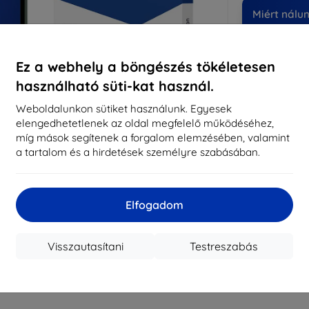
Miért nálu
14
év
Ez a webhely a böngészés tökéletesen
8194
használható süti-kat használ.
meg
Weboldalunkon sütiket használunk. Egyesek
elengedhetetlenek az oldal megfelelő működéséhez,
míg mások segítenek a forgalom elemzésében, valamint
CASH
a tartalom és a hirdetések személyre szabásában.
Márka
Gyártói cikkszám
Elfogadom
EAN
Kijelzővédő fó
Visszautasítani
Testreszabás