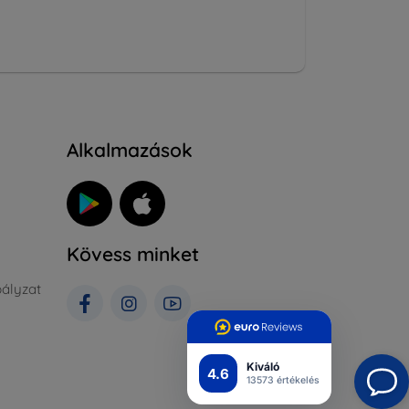
Alkalmazások
Kövess minket
ályzat
Kiváló
4.6
13573 értékelés