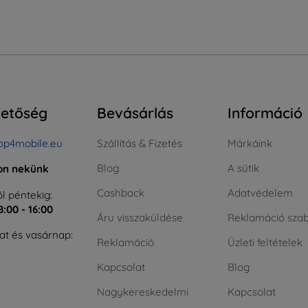
hetőség
Bevásárlás
Információ
op4mobile.eu
Szállítás & Fizetés
Márkáink
Blog
A sütik
jon nekünk
Cashback
Adatvédelem
l péntekig:
8:00 - 16:00
Áru visszaküldése
Reklamáció szab
t és vasárnap:
Reklamáció
Üzleti feltételek
Kapcsolat
Blog
Nagykereskedelmi
Kapcsolat