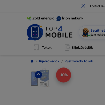
×
Töltsd l
Zöld energia
Írjon nekünk
Segíthe
Mobi
|
Tokok
Kijelzővédők
Kijelzővédők
Kijelzővédő fóliák
-10%