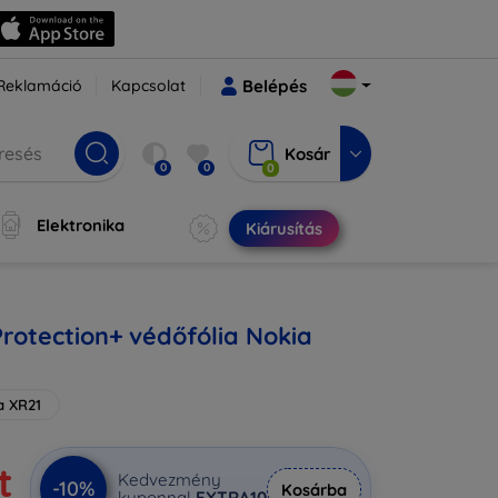
Reklamáció
Kapcsolat
Belépés
Kosár
0
0
0
Elektronika
Kiárusítás
Protection+ védőfólia Nokia
a XR21
t
Kedvezmény
-10%
Kosárba
kuponnal
EXTRA10