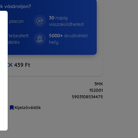
nk vásároljon?
30
napig
e a piacon
visszaküldheted
16+
teljesített
5000+
áruátvételi
rendelés
hely
BACK
439 Ft
3MK
152001
5903108534475
liák
Kijelzővédők