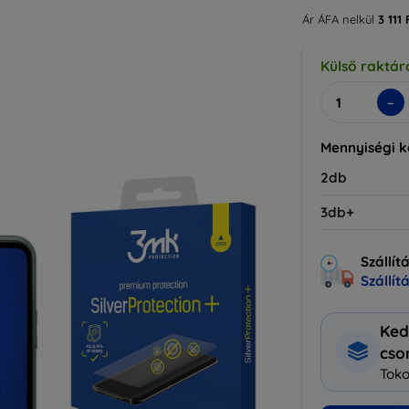
Ár ÁFA nelkül
3 111 
Külső raktár
-
Mennyiségi 
2db
3db+
Szállít
Szállít
Ked
cs
Toko