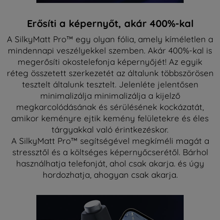
Erősíti a képernyőt, akár 400%-kal
A SilkyMatt Pro™ egy olyan fólia, amely kíméletlen a
mindennapi veszélyekkel szemben. Akár 400%-kal is
megerősíti okostelefonja képernyőjét! Az egyik
réteg összetett szerkezetét az általunk többszörösen
tesztelt általunk tesztelt. Jelenléte jelentősen
minimalizálja minimalizálja a kijelző
megkarcolódásának és sérülésének kockázatát,
amikor keményre ejtik kemény felületekre és éles
tárgyakkal való érintkezéskor.
A SilkyMatt Pro™ segítségével megkíméli magát a
stressztől és a költséges képernyőcserétől. Bárhol
használhatja telefonját, ahol csak akarja. és úgy
hordozhatja, ahogyan csak akarja.