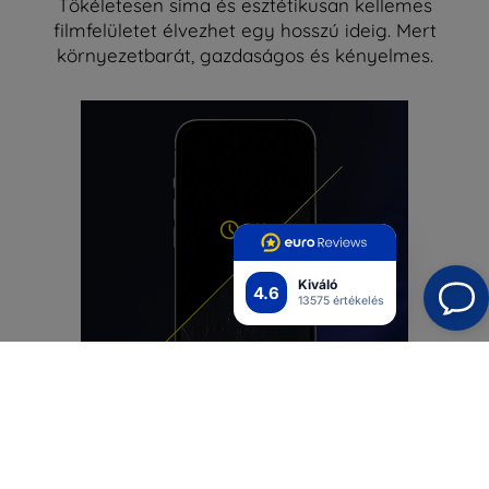
Tökéletesen sima és esztétikusan kellemes
filmfelületet élvezhet egy hosszú ideig. Mert
környezetbarát, gazdaságos és kényelmes.
Kiváló
4.6
13575 értékelés
Egyszerűen barátságos