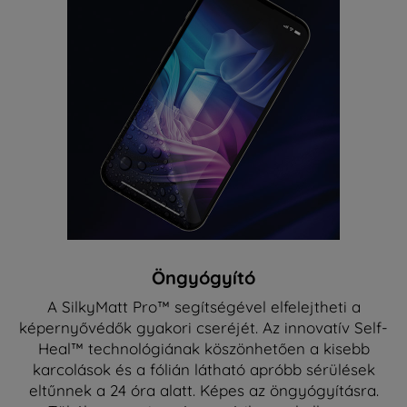
Öngyógyító
A SilkyMatt Pro™ segítségével elfelejtheti a
képernyővédők gyakori cseréjét. Az innovatív Self-
Heal™ technológiának köszönhetően a kisebb
karcolások és a fólián látható apróbb sérülések
eltűnnek a 24 óra alatt. Képes az öngyógyításra.