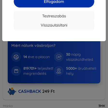
Elfogadom
Szállítási költség-tól
990 Ft
(Ingyenes 30 000
Ft)
Testreszabás
Kedvezményes csomag
-15%
Visszautasítani
Tokok + Kijelzővédők
Több információ
Miért nálunk vásároljon?
30
napig
14
éve a piacon
visszaküldheted
819701+
teljesített
5000+
áruátvételi
megrendelés
hely
CASHBACK
249 Ft
Márka
3MK