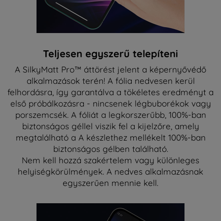
Teljesen egyszerű telepíteni
A SilkyMatt Pro™ áttörést jelent a képernyővédő
alkalmazások terén! A fólia nedvesen kerül
felhordásra, így garantálva a tökéletes eredményt a
első próbálkozásra - nincsenek légbuborékok vagy
porszemcsék. A fóliát a legkorszerűbb, 100%-ban
biztonságos géllel viszik fel a kijelzőre, amely
megtalálható a A készlethez mellékelt 100%-ban
biztonságos gélben található.
Nem kell hozzá szakértelem vagy különleges
helyiségkörülmények. A nedves alkalmazásnak
egyszerűen mennie kell.