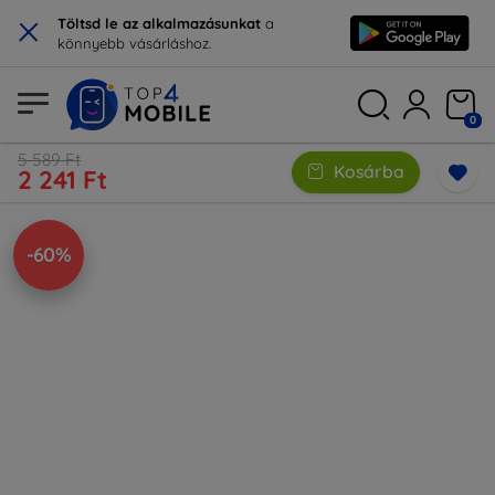
×
Töltsd le az alkalmazásunkat
a
könnyebb vásárláshoz.
0
5 589 Ft
Kosárba
2 241 Ft
-60%