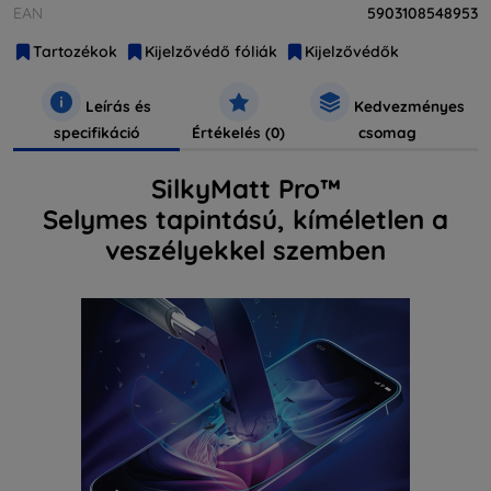
EAN
5903108548953
Tartozékok
Kijelzővédő fóliák
Kijelzővédők
Leírás és
Kedvezményes
specifikáció
Értékelés (0)
csomag
SilkyMatt Pro™
Selymes tapintású, kíméletlen a
veszélyekkel szemben