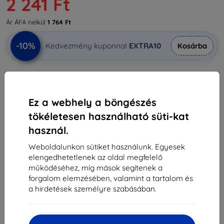
2 241 Ft
Ár ÁFA nelkül
1 764 Ft
-10%
Kedvezmény kuponnal
EXTRA10
Kosárba
Utolsó darab raktáron
-
+
Ez a webhely a böngészés
tökéletesen használható süti-kat
Kosárba
használ.
Weboldalunkon sütiket használunk. Egyesek
Mennyiségi kedvezmények
elengedhetetlenek az oldal megfelelő
működéséhez, míg mások segítenek a
2db
10%
2 241 Ft/db
forgalom elemzésében, valamint a tartalom és
a hirdetések személyre szabásában.
3db+
15%
2 116 Ft/db
Szállítás 11. augusztus - 12. augusztus