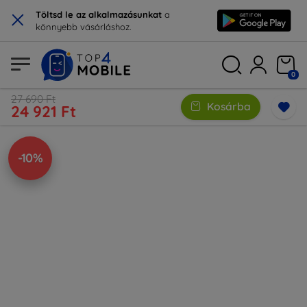
×
Töltsd le az alkalmazásunkat
a
könnyebb vásárláshoz.
0
27 690 Ft
Kosárba
24 921 Ft
-10%