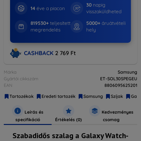
30
napig
14
éve a piacon
visszaküldheted
819530+
teljesített
5000+
áruátvételi
megrendelés
hely
CASHBACK
2 769 Ft
Márka
Samsung
Gyártói cikkszám
ET-SOL30SPEGEU
EAN
8806095625201
Tartozékok
Eredeti tartozék
Samsung
Szíjak
Gala
Leírás és
Kedvezményes
specifikáció
Értékelés (0)
csomag
Szabadidős szalag a Galaxy Watch-