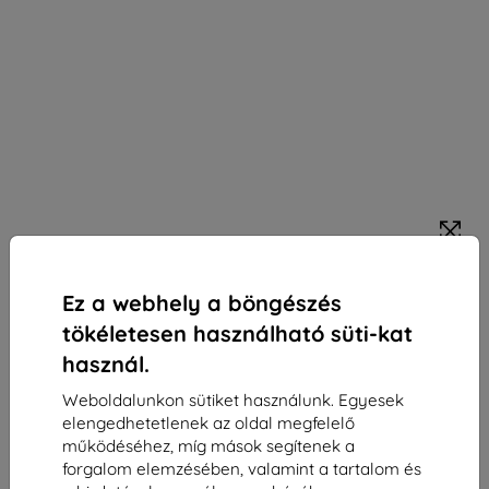
Samsung ET-SOL30SPEGEU sport szíj Watch7 / 6 /
Ez a webhely a böngészés
5 / 4 20mm S/M rózsaszín (ET-SOL30SPEGEU)
tökéletesen használható süti-kat
Alkalmas:
Samsung Watch 20mm
használ.
Leírás és specifikáció
Weboldalunkon sütiket használunk. Egyesek
27 690 Ft
elengedhetetlenek az oldal megfelelő
24 921 Ft
működéséhez, míg mások segítenek a
forgalom elemzésében, valamint a tartalom és