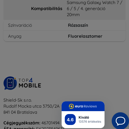
Samsung Galaxy Watch 7 /
Kompatibilitás
6 / 5 / 4. generáció
20mm
Színvariáció
Rózsaszín
Anyag
Fluorelasztomer
Shield-Sk s.r.o.
Rudolf Mocka utca 3750/2A
841 04 Bratislava
Kiváló
4.6
13574 értékelés
Cégjegyzékszám:
46701494
ÁFA-azonosító:
SK2023549671