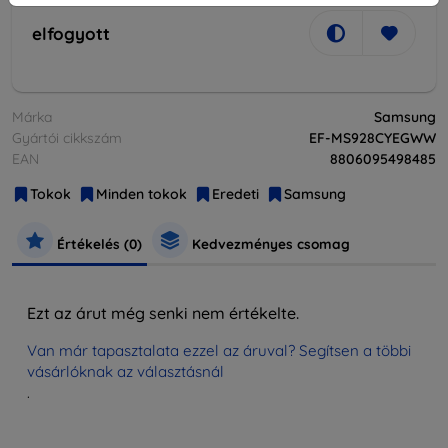
elfogyott
Márka
Samsung
Gyártói cikkszám
EF-MS928CYEGWW
EAN
8806095498485
Tokok
Minden tokok
Eredeti
Samsung
Értékelés (0)
Kedvezményes csomag
Ezt az árut még senki nem értékelte.
Van már tapasztalata ezzel az áruval? Segítsen a többi
vásárlóknak az választásnál
.