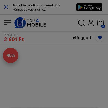
×
Töltsd le az alkalmazásunkat
a
könnyebb vásárláshoz.
0
2 890 Ft
elfogyott
2 601 Ft
-10%