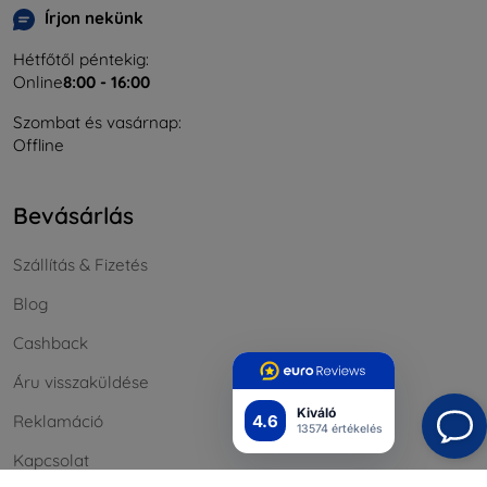
Írjon nekünk
Hétfőtől péntekig:
Online
8:00 - 16:00
Szombat és vasárnap:
Offline
Bevásárlás
Szállítás & Fizetés
Blog
Cashback
Áru visszaküldése
Kiváló
4.6
Reklamáció
13574 értékelés
Kapcsolat