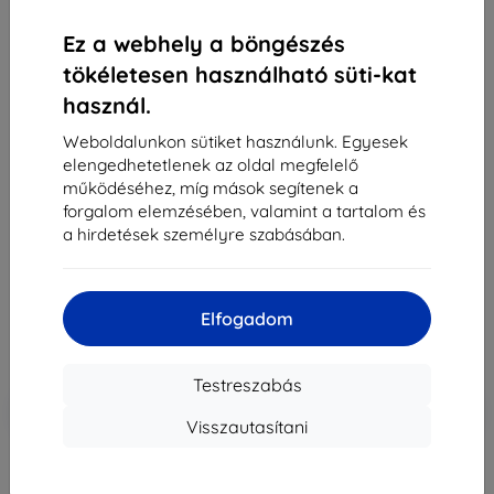
Ez a webhely a böngészés
tökéletesen használható süti-kat
használ.
Weboldalunkon sütiket használunk. Egyesek
elengedhetetlenek az oldal megfelelő
Samsung EF-MS928CYEGWW tok S24 Ultra S928
működéséhez, míg mások segítenek a
sárga (EF-MS928CYEGWW)
forgalom elemzésében, valamint a tartalom és
a hirdetések személyre szabásában.
Alkalmas:
Samsung Galaxy S24 Ultra
2 890 Ft
2 601 Ft
Elfogadom
Ár ÁFA nelkül
2 048 Ft
Testreszabás
-10%
Kedvezmény kuponnal
EXTRA10
Kosárba
Visszautasítani
elfogyott