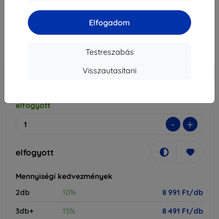
9 990 Ft
Elfogadom
8 991 Ft
Ár ÁFA nelkül
7 079 Ft
Testreszabás
-10%
Visszautasítani
Kedvezmény kuponnal
EXTRA10
Kosárba
elfogyott
-
+
elfogyott
Mennyiségi kedvezmények
2db
10%
8 991 Ft/db
3db+
15%
8 491 Ft/db