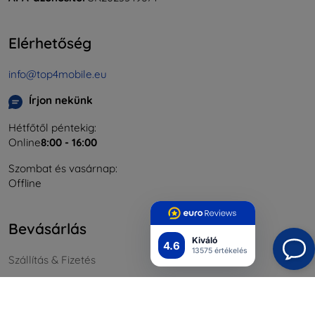
Elérhetőség
info@top4mobile.eu
Írjon nekünk
Hétfőtől péntekig:
Online
8:00 - 16:00
Szombat és vasárnap:
Offline
Bevásárlás
Kiváló
4.6
13575 értékelés
Szállítás & Fizetés
Blog
Cashback