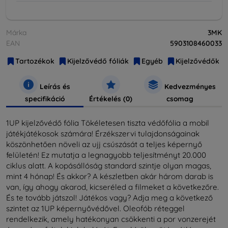
Márka
3MK
EAN
5903108460033
Tartozékok
Kijelzővédő fóliák
Egyéb
Kijelzővédők
Leírás és
Kedvezményes
specifikáció
Értékelés (0)
csomag
1UP kijelzővédő fólia Tökéletesen tiszta védőfólia a mobil
játékjátékosok számára! Érzékszervi tulajdonságainak
köszönhetően növeli az ujj csúszását a teljes képernyő
felületén! Ez mutatja a legnagyobb teljesítményt 20.000
ciklus alatt. A kopásállóság standard szintje olyan magas,
mint 4 hónap! És akkor? A készletben akár három darab is
van, így ahogy akarod, kicseréled a filmeket a következőre.
És te tovább játszol! Játékos vagy? Adja meg a következő
szintet az 1UP képernyővédővel. Oleofób réteggel
rendelkezik, amely hatékonyan csökkenti a por vonzerejét