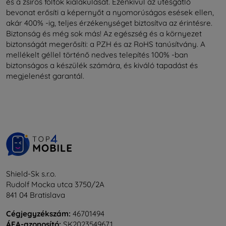
és a zsíros foltok kialakulását. Ezenkívül az ütésgátló
bevonat erősíti a képernyőt a nyomorúságos esések ellen,
akár 400% -ig, teljes érzékenységet biztosítva az érintésre.
Biztonság és még sok más! Az egészség és a környezet
biztonságát megerősíti: a PZH és az RoHS tanúsítvány. A
mellékelt géllel történő nedves telepítés 100% -ban
biztonságos a készülék számára, és kiváló tapadást és
megjelenést garantál.
Shield-Sk s.r.o.
Rudolf Mocka utca 3750/2A
841 04 Bratislava
Cégjegyzékszám:
46701494
ÁFA-azonosító:
SK2023549671