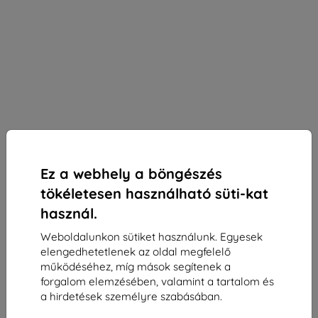
Ez a webhely a böngészés
tökéletesen használható süti-kat
használ.
Weboldalunkon sütiket használunk. Egyesek
KIJELZŐVÉDŐ FÓLIA 3MK Folia 1UP Nintendo
elengedhetetlenek az oldal megfelelő
Switch Oled Gaming foil 3 pcs
működéséhez, míg mások segítenek a
forgalom elemzésében, valamint a tartalom és
Alkalmas:
Nintendo Switch
a hirdetések személyre szabásában.
Leírás és specifikáció