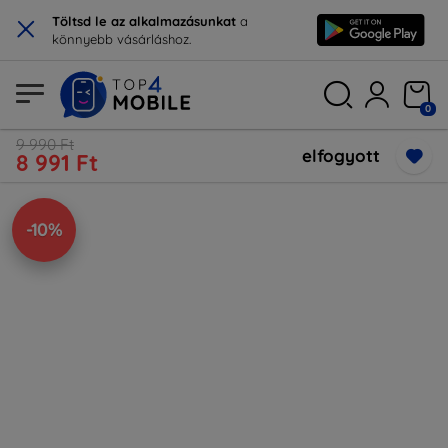
×
Töltsd le az alkalmazásunkat
a
könnyebb vásárláshoz.
0
9 990 Ft
elfogyott
8 991 Ft
-10%